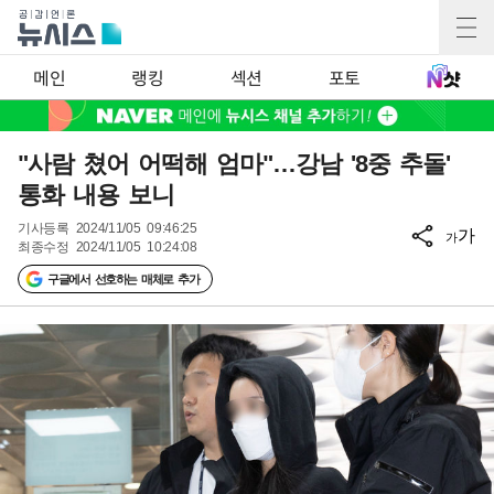
메인
랭킹
섹션
포토
"사람 쳤어 어떡해 엄마"…강남 '8중 추돌'
통화 내용 보니
기사등록
2024/11/05 09:46:25
가
가
최종수정
2024/11/05 10:24:08
구글에서 선호하는 매체로 추가