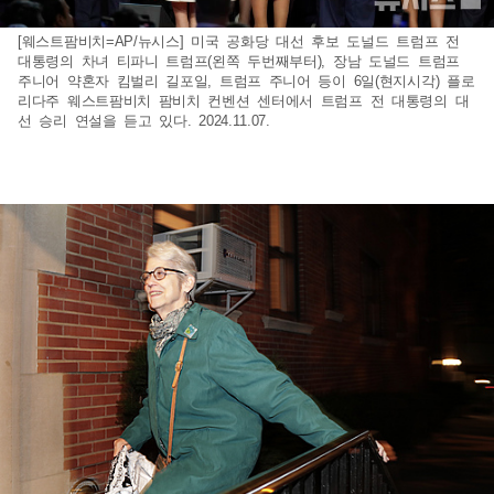
[웨스트팜비치=AP/뉴시스] 미국 공화당 대선 후보 도널드 트럼프 전
대통령의 차녀 티파니 트럼프(왼쪽 두번째부터), 장남 도널드 트럼프
주니어 약혼자 킴벌리 길포일, 트럼프 주니어 등이 6일(현지시각) 플로
리다주 웨스트팜비치 팜비치 컨벤션 센터에서 트럼프 전 대통령의 대
선 승리 연설을 듣고 있다. 2024.11.07.