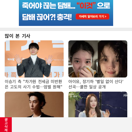
많이 본 기사
이승기 측 "차가원 전세금 미반환
아이유, 장기하 '별일 없이 산다'
은 고도의 사기 수법…엄벌 원해"
선곡…쿨한 일상 공개
광
고
삭
제