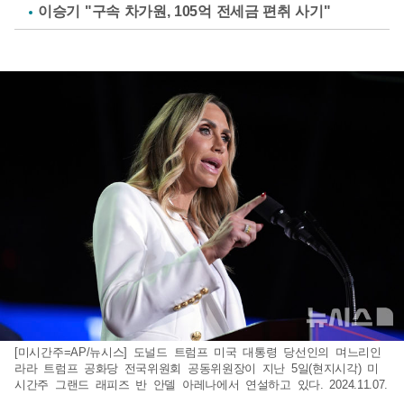
이승기 "구속 차가원, 105억 전세금 편취 사기"
[미시간주=AP/뉴시스] 도널드 트럼프 미국 대통령 당선인의 며느리인
라라 트럼프 공화당 전국위원회 공동위원장이 지난 5일(현지시각) 미
시간주 그랜드 래피즈 반 안델 아레나에서 연설하고 있다. 2024.11.07.