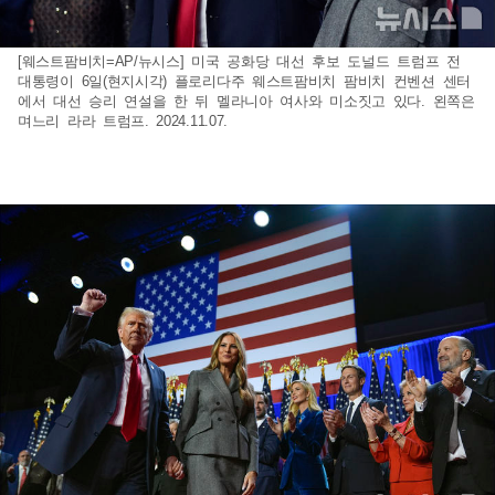
[웨스트팜비치=AP/뉴시스] 미국 공화당 대선 후보 도널드 트럼프 전
대통령이 6일(현지시각) 플로리다주 웨스트팜비치 팜비치 컨벤션 센터
에서 대선 승리 연설을 한 뒤 멜라니아 여사와 미소짓고 있다. 왼쪽은
며느리 라라 트럼프. 2024.11.07.