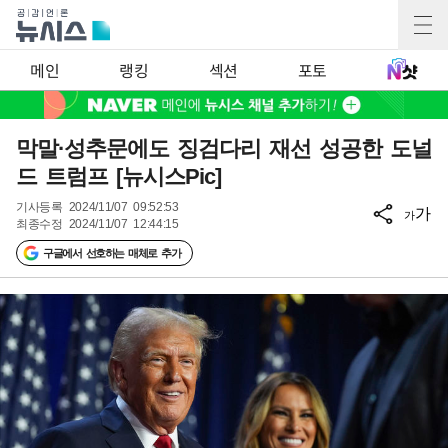
메인
랭킹
섹션
포토
막말·성추문에도 징검다리 재선 성공한 도널
드 트럼프 [뉴시스Pic]
기사등록
2024/11/07 09:52:53
가
가
최종수정
2024/11/07 12:44:15
구글에서 선호하는 매체로 추가