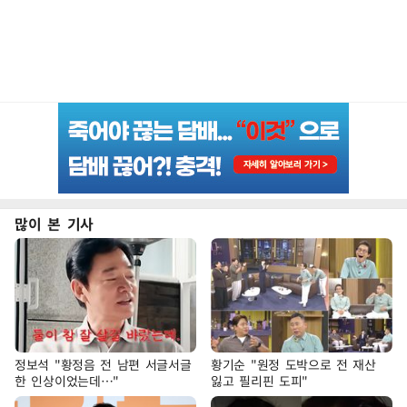
많이 본 기사
정보석 "황정음 전 남편 서글서글
황기순 "원정 도박으로 전 재산
한 인상이었는데…"
잃고 필리핀 도피"