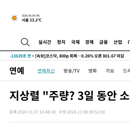
-18694초 전 >
'낮 최고 39도' 불볕더위…한밤 열대야도 계속[내일날씨]
-18653초 전 >
[속보]7~9일 프로야구 3연전도 폭염 취소…11일 재개
2026.08.06 (목)
서울 33.2℃
-18315초 전 >
"韓 외환시장 개입 관측 배경엔 美의 대한국 무역적자 있
-18142초 전 >
'월드컵 탈락 후폭풍' 축구협회…초유의 압수수색에 '충격
-17982초 전 >
서울 낮 37.9도, 올여름 최고치 경신…영등포 순간 '40도
실시간
정치
국제
경제
금융
산업
-17544초 전 >
[속보]종합특검, 대검 추가 압수수색…내란 중요임무종사
-13639초 전 >
[속보]코스닥, 800p 회복…0.26% 오른 801.67 마감
-13569초 전 >
[속보]코스피, 301.88포인트(4.58%) 내린 6296.38 마
연예
연예최신
방송/TV
영화
가요
드
-13434초 전 >
[속보]원·달러 환율, 0.7원 내린 1423.8원 마감
-11033초 전 >
"여기 떨어졌다"…다누리, 스페이스X 로켓 달 충돌 흔적
-8078초 전 >
손흥민, 5경기 연속골 실패…LAFC는 승부차기 끝 과달라
지상렬 "주량? 3일 동안 소
-679초 전 >
내일까지 39도 '펄펄'…기상청 "태풍 지나며 폭염 잠시 꺾인
-316초 전 >
트럼프, 한국계 진보 주지사 후보 맹공…"공산주의가 최대 
등록 2024.11.07 16:48:38
수정 2024.11.08 08:52:00
-294초 전 >
"美간섭에 합의 지연"…트럼프, '이란 호르무즈 통제권' 
53분 전 >
[속보]산업장관 "李정부, 원전 반대 안해…안정 전력 위해 불
1시간 전 >
[속보]경찰, '홍명보 선임 논란' 대한축구협회·축구회관 등 