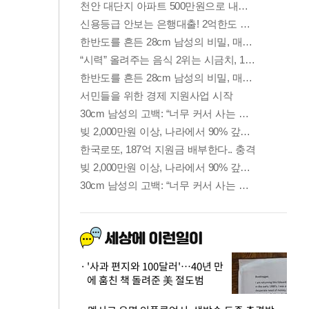
'사과 편지와 100달러'…40년 만
에 훔친 책 돌려준 美 절도범