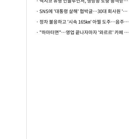
· 멕시코 유명 인플루언서, 생방송 도중 총격받아 사망
· SNS에 '대통령 살해' 협박글…30대 회사원 '불구속 송치'
· 정차 불응하고 '시속 165㎞' 아찔 도주…음주운전자 체포
· "하마터면"…영업 끝나자마자 '와르르' 카페 테라스 덮친 대리석 외벽