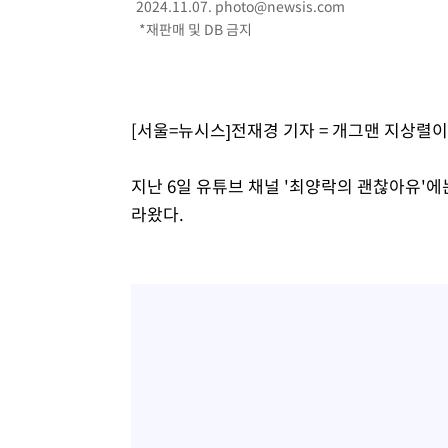
2024.11.07.
photo@newsis.com
-336초 전 >
트럼프, 한국계 진보 주지사 후보 맹공…"공산주의가 최대 
*재판매 및 DB 금지
-314초 전 >
"美간섭에 합의 지연"…트럼프, '이란 호르무즈 통제권' 
52분 전 >
[속보]산업장관 "李정부, 원전 반대 안해…안정 전력 위해 불
1시간 전 >
[속보]경찰, '홍명보 선임 논란' 대한축구협회·축구회관 등 
[서울=뉴시스]전재경 기자 = 개그맨 지상렬이
지난 6일 유튜브 채널 '최양락의 괜찮아유'
라왔다.