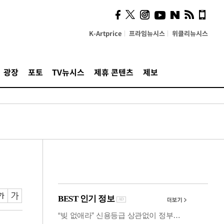
의견, 국토부·LH에 충실히
전달할 것"
K-Artprice
프라임뉴시스
위클리뉴시스
광장
포토
TV뉴시스
제휴 콘텐츠
제보