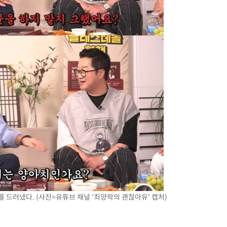
 드러냈다. (사진=유튜브 채널 '최양락의 괜찮아유' 캡처)