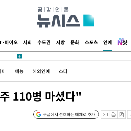
어"
·당황'
'
IT·바이오
사회
수도권
지방
문화
스포츠
연예
 혐의
감
라마
예능
해외연예
스타
 포착
하라 격파
주 110병 마셨다"
다"
위협"
수용할까
구글에서 선호하는 매체로 추가
가피"
압수수색