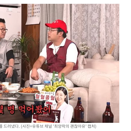
태세 강
어"
·당황'
'
 혐의
감
 포착
하라 격파
 드러냈다. (사진=유튜브 채널 '최양락의 괜찮아유' 캡처)
다"