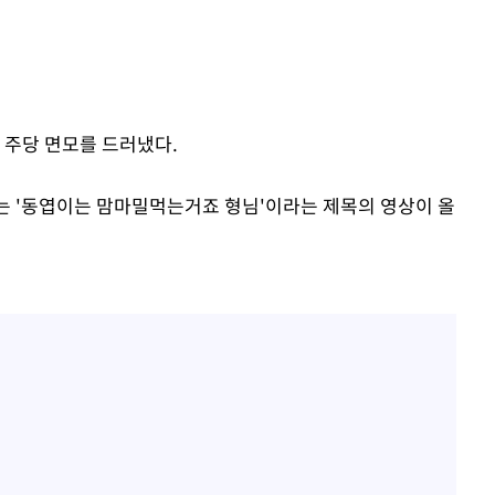
위협"
수용할까
가피"
압수수색
 주당 면모를 드러냈다.
에는 '동엽이는 맘마밀먹는거죠 형님'이라는 제목의 영상이 올