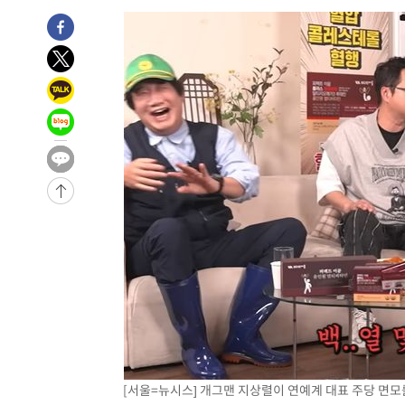
-21734초 전 >
[속보]합참 "北 발사체는 단거리탄도미사일…감시·경계
화"
-21482초 전 >
日방위성, 北이 동해로 쏜 발사체는 탄도미사일 가능성
-19912초 전 >
[속보] SKT, 에이닷 서비스 장애 발생…"원인 파악 중"
-19318초 전 >
[속보]합참 "북, 동해상으로 미상 발사체 발사"
-18714초 전 >
'낮 최고 39도' 불볕더위…한밤 열대야도 계속[내일날씨]
-18673초 전 >
[속보]7~9일 프로야구 3연전도 폭염 취소…11일 재개
-18335초 전 >
"韓 외환시장 개입 관측 배경엔 美의 대한국 무역적자 있
-18162초 전 >
'월드컵 탈락 후폭풍' 축구협회…초유의 압수수색에 '충격
-18002초 전 >
서울 낮 37.9도, 올여름 최고치 경신…영등포 순간 '40도
-17564초 전 >
[속보]종합특검, 대검 추가 압수수색…내란 중요임무종사
-13659초 전 >
[속보]코스닥, 800p 회복…0.26% 오른 801.67 마감
-13589초 전 >
[속보]코스피, 301.88포인트(4.58%) 내린 6296.38 마
-13454초 전 >
[속보]원·달러 환율, 0.7원 내린 1423.8원 마감
-11053초 전 >
"여기 떨어졌다"…다누리, 스페이스X 로켓 달 충돌 흔적
-8098초 전 >
손흥민, 5경기 연속골 실패…LAFC는 승부차기 끝 과달라
[서울=뉴시스] 개그맨 지상렬이 연예계 대표 주당 면모를
-699초 전 >
내일까지 39도 '펄펄'…기상청 "태풍 지나며 폭염 잠시 꺾인