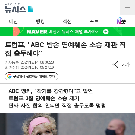
메인
랭킹
섹션
포토
트럼프, "ABC 방송 명예훼손 소송 재판 직
접 출두해야"
기사등록
2024/12/14 08:36:28
가
가
최종수정
2024/12/16 05:27:19
구글에서 선호하는 매체로 추가
ABC 앵커, "작가를 강간했다"고 발언
트럼프 3월 명예훼손 소송 제기
판사 사전 합의 안되면 직접 출두토록 명령