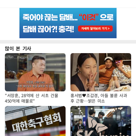
많이 본 기사
"서장훈, 28억에 산 서초 건물
홍서범♥조갑경, 아들 불륜 사과
450억에 매물로"
후 근황…밝은 미소