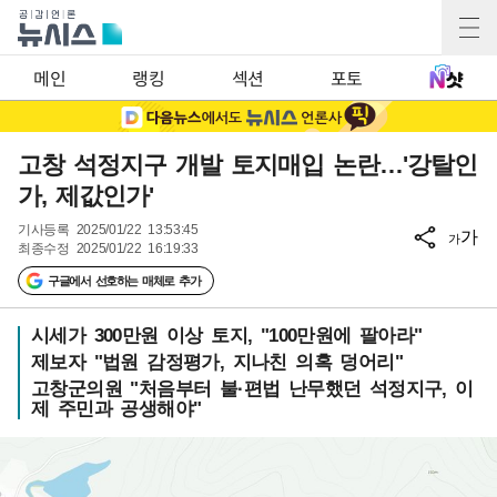
메인
랭킹
섹션
포토
고창 석정지구 개발 토지매입 논란…'강탈인
가, 제값인가'
기사등록
2025/01/22 13:53:45
가
가
최종수정
2025/01/22 16:19:33
구글에서 선호하는 매체로 추가
시세가 300만원 이상 토지, "100만원에 팔아라"
제보자 "법원 감정평가, 지나친 의혹 덩어리"
고창군의원 "처음부터 불·편법 난무했던 석정지구, 이
제 주민과 공생해야"