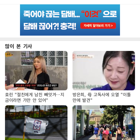
많이 본 기사
효린 "절친에게 남친 빼앗겨…지
방은희, 母 고독사에 오열 "이틀
금이라면 가만 안 있어"
만에 발견"