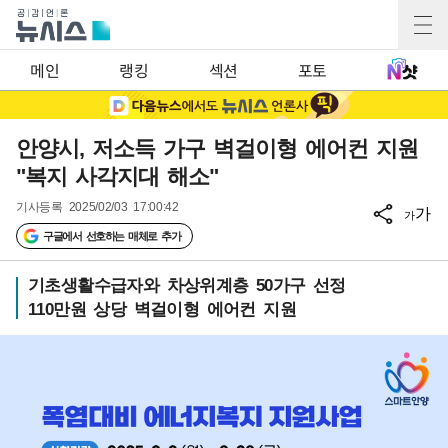
메인
랭킹
섹션
포토
안양시, 저소득 가구 벽걸이형 에어컨 지원
"복지 사각지대 해소"
기사등록
2025/02/03 17:00:42
가
가
구글에서 선호하는 매체로 추가
기초생활수급자와 차상위계층 50가구 선정
110만원 상당 벽걸이형 에어컨 지원