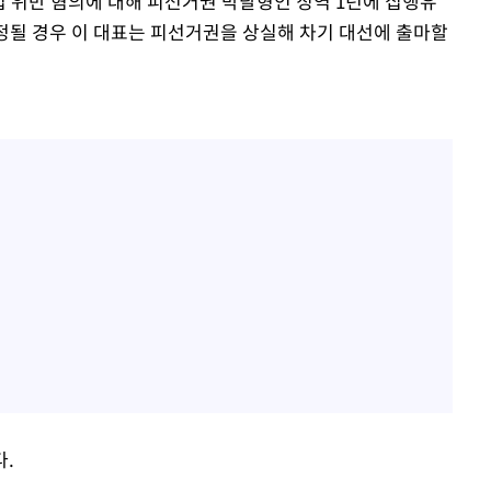
법 위반 혐의에 대해 피선거권 박탈형인 징역 1년에 집행유
확정될 경우 이 대표는 피선거권을 상실해 차기 대선에 출마할
다.