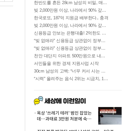
옥상 '쓰레기 테러' 범인 잡았는
데…과태료 3만원 처분에 숙박업
주 허탈