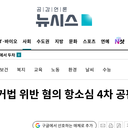
3명은 중
IT·바이오
사회
수도권
지방
문화
스포츠
연예
에서 두차
20일 후
/보건
복지
교육
노동
환경
날씨
수능
3명은 중
거법 위반 혐의 항소심 4차 공
에서 두차
20일 후
구글에서 선호하는 매체로 추가