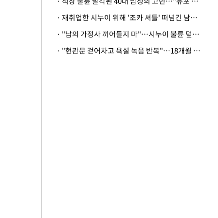
· 직장 불륜 발각된 40대 남성의 고민…"유포 동료 명예훼손·협박죄 고소 가능할까"
· 재취업한 시누이 위해 '조카 셔틀' 떠넘긴 남편…아내 "난 못한다"
· "남의 가정사 끼어들지 마"…시누이 불륜 덮으려는 남편에 억울한 아내
· "현관문 걷어차고 욕설 녹음 반복"…18개월 아기 키우는 집 뒤흔든 '앞집의 비극'