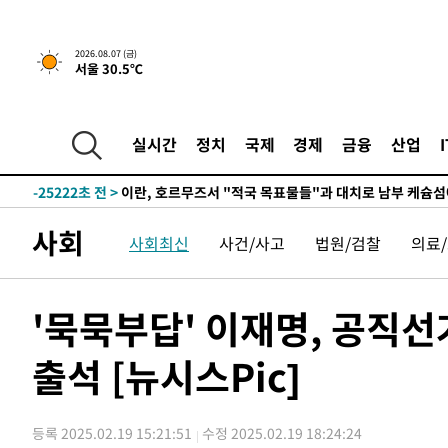
2026.08.07 (금)
서울 30.5℃
-19808초 전 >
[속보] 뉴욕증시, 일제 하락 마감…나스닥 0.06%↓
-30960초 전 >
시리아 다마스쿠스 교외에서 미니버스 폭발.. 14명 부상, 
실시간
정치
국제
경제
금융
산업
태
-30258초 전 >
입추에도 극한더위…서울 낮 39도 '폭염중대경보'
-25222초 전 >
이란, 호르무즈서 "적국 목표물들"과 대치로 남부 케슘섬
례 큰 폭발음
-23937초 전 >
[속보]美, 폴리실리콘 수입 규제…파생제품 15% 관세, 1
사회
사회최신
사건/사고
법원/검찰
의료
발효
-22088초 전 >
[속보]트럼프, 美 원정출산 금지 행정명령 서명
-19788초 전 >
[속보] 뉴욕증시, 일제 하락 마감…나스닥 0.06%↓
-30980초 전 >
시리아 다마스쿠스 교외에서 미니버스 폭발.. 14명 부상, 
'묵묵부답' 이재명, 공직선
태
-30278초 전 >
입추에도 극한더위…서울 낮 39도 '폭염중대경보'
출석 [뉴시스Pic]
-25242초 전 >
이란, 호르무즈서 "적국 목표물들"과 대치로 남부 케슘섬
례 큰 폭발음
-23957초 전 >
[속보]美, 폴리실리콘 수입 규제…파생제품 15% 관세, 1
발효
-22108초 전 >
[속보]트럼프, 美 원정출산 금지 행정명령 서명
등록 2025.02.19 15:21:51
수정 2025.02.19 18:24:24
-19808초 전 >
[속보] 뉴욕증시, 일제 하락 마감…나스닥 0.06%↓