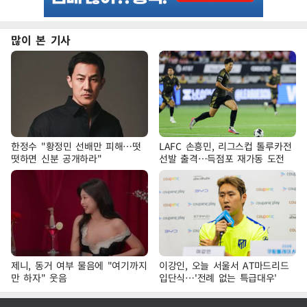
많이 본 기사
한정수 "황정민 선배만 피해…떳
LAFC 손흥민, 리그스컵 톨루카전
떳하면 신분 공개하라"
선발 출격…득점포 재가동 도전
제니, 동거 여부 물음에 "여기까지
이강인, 오늘 서울서 AT마드리드
만 하자" 웃음
입단식…'전례 없는 특급대우'