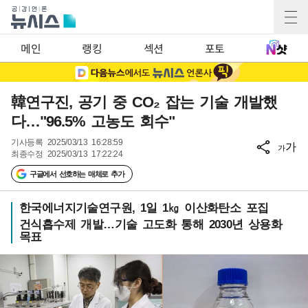
메인
랭킹
섹션
포토
韓연구진, 공기 중 CO₂ 잡는 기술 개발했
다…"96.5% 고농도 회수"
기사등록
2025/03/13 16:28:59
가
가
최종수정
2025/03/13 17:22:24
구글에서 선호하는 매체로 추가
한국에너지기술연구원, 1일 1㎏ 이산화탄소 포집
건식흡수제 개발…기술 고도화 통해 2030년 상용화
목표