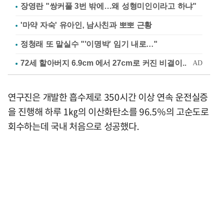
장영란 "쌍커풀 3번 밖에…왜 성형미인이라고 하냐"
'마약 자숙' 유아인, 남사친과 뽀뽀 근황
정청래 또 말실수 "'이명박' 임기 내로…"
연구진은 개발한 흡수제로 350시간 이상 연속 운전실증
을 진행해 하루 1㎏의 이산화탄소를 96.5%의 고순도로
회수하는데 국내 처음으로 성공했다.