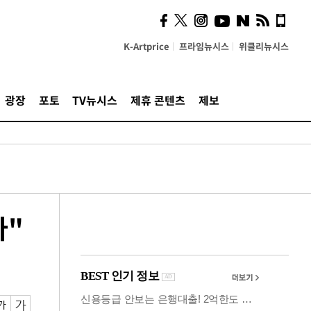
의견, 국토부·LH에 충실히
전달할 것"
K-Artprice
프라임뉴시스
위클리뉴시스
광장
포토
TV뉴시스
제휴 콘텐츠
제보
다"