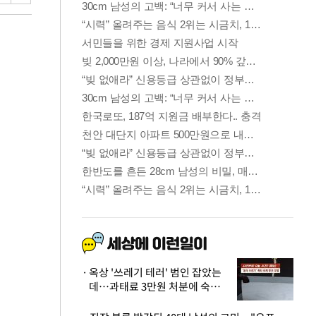
옥상 '쓰레기 테러' 범인 잡았는
데…과태료 3만원 처분에 숙박업
주 허탈