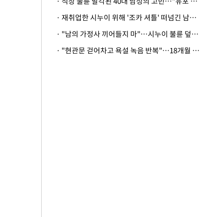
· 직장 불륜 발각된 40대 남성의 고민…"유포 동료 명예훼손·협박죄 고소 가능할까"
· 재취업한 시누이 위해 '조카 셔틀' 떠넘긴 남편…아내 "난 못한다"
· "남의 가정사 끼어들지 마"…시누이 불륜 덮으려는 남편에 억울한 아내
· "현관문 걷어차고 욕설 녹음 반복"…18개월 아기 키우는 집 뒤흔든 '앞집의 비극'