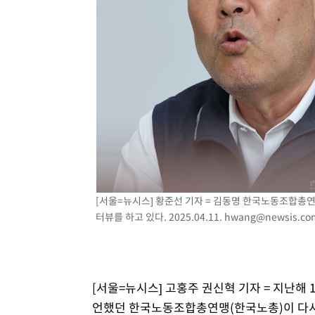
3시간 전 >
[속보]코스닥, 800p 회복…0.26% 오른 801.67 마감
3시간 전 >
[속보]코스피, 301.88포인트(4.58%) 내린 6296.38 마감
3시간 전 >
[속보]원·달러 환율, 0.7원 내린 1423.8원 마감
4시간 전 >
"여기 떨어졌다"…다누리, 스페이스X 로켓 달 충돌 흔적 포착
5시간 전 >
손흥민, 5경기 연속골 실패…LAFC는 승부차기 끝 과달라하라
7시간 전 >
내일까지 39도 '펄펄'…기상청 "태풍 지나며 폭염 잠시 꺾인
[서울=뉴시스] 황준선 기자 = 김동명 한국노동조합총
터뷰를 하고 있다. 2025.04.11.
hwang@newsis.co
[서울=뉴시스] 고홍주 권신혁 기자 = 지난해 
언했던 한국노동조합총연맹(한국노총)이 다시