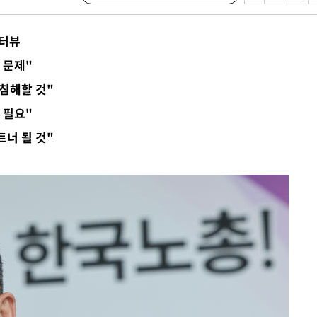
 격파
다"
인터뷰
수수색(종
 문제"
4%↑
침해할 것"
침 준수"
 필요"
수색
너 될 것"
 강화"
황'
의