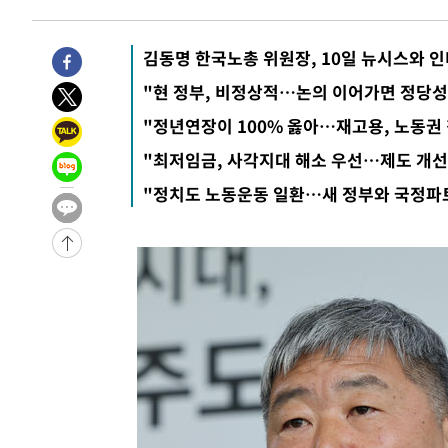
5시간 전 >
손흥민, 5경기 연속골 실패…LAFC는 승부차기 끝 과달라하라
7시간 전 >
내일까지 39도 '펄펄'…기상청 "태풍 지나며 폭염 잠시 꺾인
김동명 한국노총 위원장, 10일 뉴시스와 
-11856초 전 >
'월드컵 탈락 후폭풍' 축구협회…11시간 걸린 초유의 압
"현 정부, 비정상적…논의 이어가면 정당성
합)
-11292초 전 >
[속보] 뉴욕증시, 혼조 출발…나스닥 0.3%↓, 다우 0.1
"정년연장이 100% 옳아…재고용, 노동권 
-10085초 전 >
축구협회, 15년 전 심판 성 접대 파문에 "현재는 내부 지
"최저임금, 사각지대 해소 우선…제도 개선
-8770초 전 >
경찰, '홍명보는 2순위' 결론냈던 스포츠윤리센터도 압수
"정치도 노동운동 일환…새 정부와 국정파트
1시간 전 >
[속보]합참 "北 발사체는 단거리탄도미사일…감시·경계태세
1시간 전 >
日방위성, 北이 동해로 쏜 발사체는 탄도미사일 가능성
2시간 전 >
[속보] SKT, 에이닷 서비스 장애 발생…"원인 파악 중"
2시간 전 >
[속보]합참 "북, 동해상으로 미상 발사체 발사"
2시간 전 >
'낮 최고 39도' 불볕더위…한밤 열대야도 계속[내일날씨]
2시간 전 >
[속보]7~9일 프로야구 3연전도 폭염 취소…11일 재개
2시간 전 >
"韓 외환시장 개입 관측 배경엔 美의 대한국 무역적자 있어"
2시간 전 >
'월드컵 탈락 후폭풍' 축구협회…초유의 압수수색에 '충격·당
2시간 전 >
서울 낮 37.9도, 올여름 최고치 경신…영등포 순간 '40도'
2시간 전 >
[속보]종합특검, 대검 추가 압수수색…내란 중요임무종사 혐