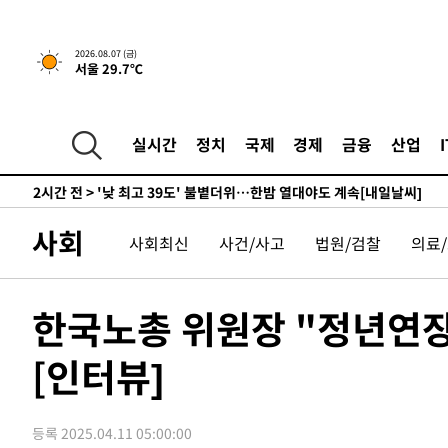
-10065초 전 >
축구협회, 15년 전 심판 성 접대 파문에 "현재는 내부 지
-8750초 전 >
경찰, '홍명보는 2순위' 결론냈던 스포츠윤리센터도 압수
2026.08.07 (금)
서울 29.7℃
1시간 전 >
[속보]합참 "北 발사체는 단거리탄도미사일…감시·경계태세
1시간 전 >
日방위성, 北이 동해로 쏜 발사체는 탄도미사일 가능성
2시간 전 >
[속보] SKT, 에이닷 서비스 장애 발생…"원인 파악 중"
실시간
정치
국제
경제
금융
산업
2시간 전 >
[속보]합참 "북, 동해상으로 미상 발사체 발사"
2시간 전 >
'낮 최고 39도' 불볕더위…한밤 열대야도 계속[내일날씨]
2시간 전 >
[속보]7~9일 프로야구 3연전도 폭염 취소…11일 재개
사회
사회최신
사건/사고
법원/검찰
의료
2시간 전 >
"韓 외환시장 개입 관측 배경엔 美의 대한국 무역적자 있어"
2시간 전 >
'월드컵 탈락 후폭풍' 축구협회…초유의 압수수색에 '충격·당
2시간 전 >
서울 낮 37.9도, 올여름 최고치 경신…영등포 순간 '40도'
한국노총 위원장 "정년연장 
2시간 전 >
[속보]종합특검, 대검 추가 압수수색…내란 중요임무종사 혐
[인터뷰]
3시간 전 >
[속보]코스닥, 800p 회복…0.26% 오른 801.67 마감
3시간 전 >
[속보]코스피, 301.88포인트(4.58%) 내린 6296.38 마감
3시간 전 >
[속보]원·달러 환율, 0.7원 내린 1423.8원 마감
등록 2025.04.11 05:00:00
4시간 전 >
"여기 떨어졌다"…다누리, 스페이스X 로켓 달 충돌 흔적 포착