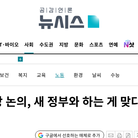
침 준수"
수색
 강화"
IT·바이오
사회
수도권
지방
문화
스포츠
연예
/보건
복지
교육
노동
환경
날씨
수능
황'
논의, 새 정부와 하는 게 맞
의
구글에서 선호하는 매체로 추가