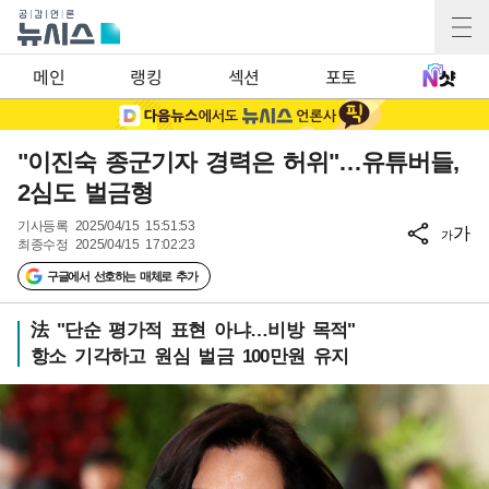
메인
랭킹
섹션
포토
"이진숙 종군기자 경력은 허위"…유튜버들,
2심도 벌금형
기사등록
2025/04/15 15:51:53
가
가
최종수정
2025/04/15 17:02:23
구글에서 선호하는 매체로 추가
法 "단순 평가적 표현 아냐…비방 목적"
항소 기각하고 원심 벌금 100만원 유지