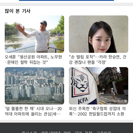
많이 본 기사
오세훈 "용산공원 아파트, 노무현
"손 떨림 포착"…카라 한승연, 건
·문재인 철학 뒤집는 것"
강 괜찮나 팬들 '걱정'
'덜 똘똘한 한 채' 시대 오나…20
외신 주목한 '축구협회 성접대 의
억대 아파트에 쏠리는 관심[세제
혹'…2002 한일월드컵까지 소환
개편, 그 이후②]
회사소개
제휴/컨텐츠 판매
약관·정책
고충처리