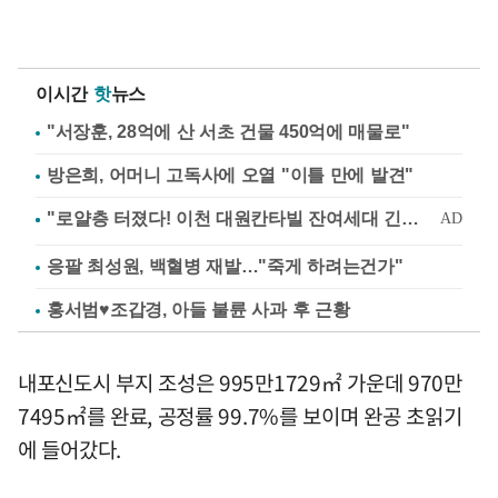
이시간
핫
뉴스
"서장훈, 28억에 산 서초 건물 450억에 매물로"
방은희, 어머니 고독사에 오열 "이틀 만에 발견"
응팔 최성원, 백혈병 재발…"죽게 하려는건가"
홍서범♥조갑경, 아들 불륜 사과 후 근황
내포신도시 부지 조성은 995만1729㎡ 가운데 970만
7495㎡를 완료, 공정률 99.7%를 보이며 완공 초읽기
에 들어갔다.