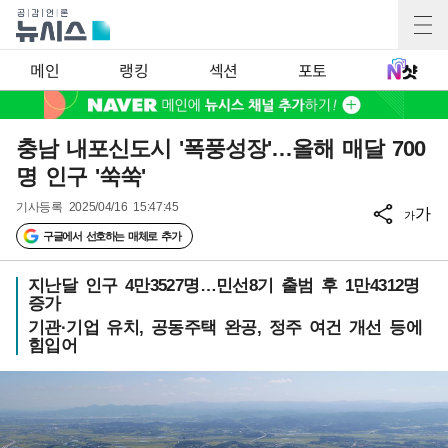
메인
랭킹
섹션
포토
충남 내포신도시 '폭풍성장'…올해 매달 700
명 인구 '쑥쑥'
기사등록
2025/04/16 15:47:45
가
가
구글에서 선호하는 매체로 추가
지난달 인구 4만3527명…민선8기 출범 후 1만4312명
증가
기관·기업 유치, 공동주택 완공, 정주 여건 개선 등에
힘입어