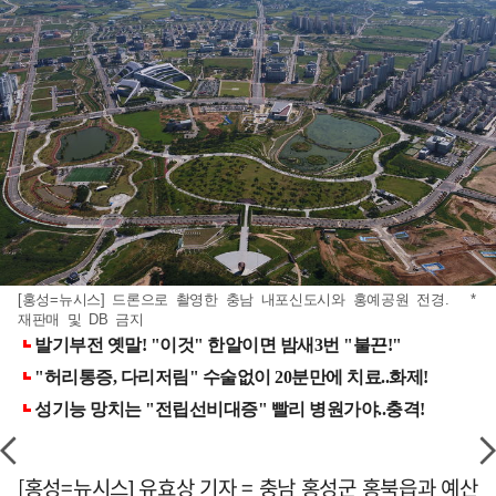
[홍성=뉴시스] 드론으로 촬영한 충남 내포신도시와 홍예공원 전경. *
재판매 및 DB 금지
[홍성=뉴시스] 유효상 기자 = 충남 홍성군 홍북읍과 예산