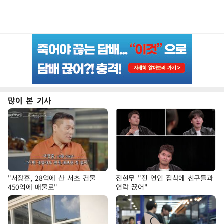
많이 본 기사
"서장훈, 28억에 산 서초 건물
전현무 "전 연인 집착에 친구들과
450억에 매물로"
연락 끊어"