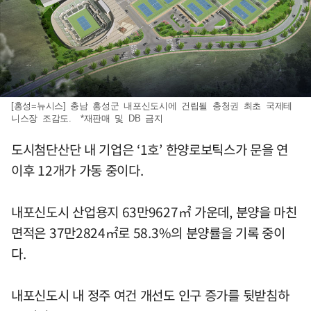
[홍성=뉴시스] 충남 홍성군 내포신도시에 건립될 충청권 최초 국제테
니스장 조감도. *재판매 및 DB 금지
도시첨단산단 내 기업은 ‘1호’ 한양로보틱스가 문을 연
이후 12개가 가동 중이다.
내포신도시 산업용지 63만9627㎡ 가운데, 분양을 마친
면적은 37만2824㎡로 58.3%의 분양률을 기록 중이
다.
내포신도시 내 정주 여건 개선도 인구 증가를 뒷받침하