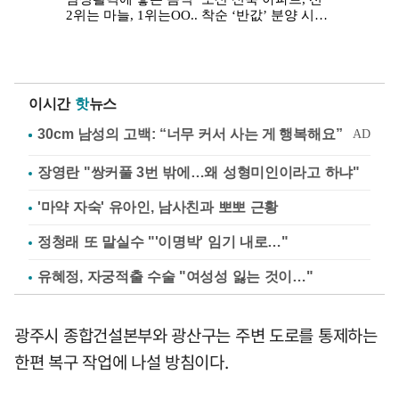
이시간
핫
뉴스
장영란 "쌍커풀 3번 밖에…왜 성형미인이라고 하냐"
'마약 자숙' 유아인, 남사친과 뽀뽀 근황
정청래 또 말실수 "'이명박' 임기 내로…"
유혜정, 자궁적출 수술 "여성성 잃는 것이…"
광주시 종합건설본부와 광산구는 주변 도로를 통제하는
한편 복구 작업에 나설 방침이다.