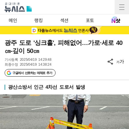
메인
랭킹
섹션
포토
광주 도로 '싱크홀', 피해없어…가로·세로 40
㎝-깊이 50㎝
기사등록
2025/04/19 14:29:48
가
가
최종수정
2025/04/19 14:38:24
구글에서 선호하는 매체로 추가
광산소방서 인근 4차선 도로서 발생