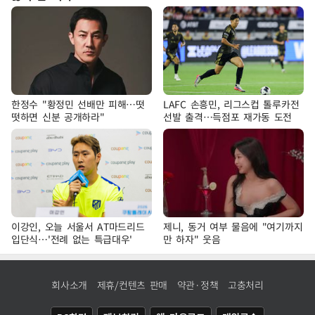
한정수 "황정민 선배만 피해…떳
LAFC 손흥민, 리그스컵 톨루카전
떳하면 신분 공개하라"
선발 출격…득점포 재가동 도전
이강인, 오늘 서울서 AT마드리드
제니, 동거 여부 물음에 "여기까지
입단식…'전례 없는 특급대우'
만 하자" 웃음
회사소개
제휴/컨텐츠 판매
약관·정책
고충처리