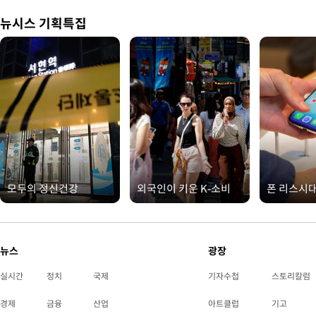
뉴시스 기획특집
모두의 정신건강
외국인이 키운 K-소비
폰 리스시
뉴스
광장
실시간
정치
국제
기자수첩
스토리칼럼
경제
금융
산업
아트클럽
기고