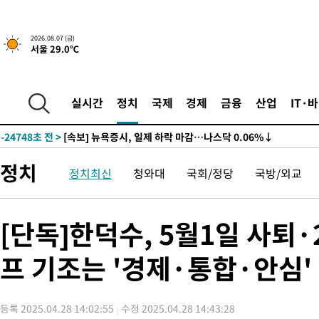
2026.08.07 (금)
서울 29.0℃
-24768초 전 >
[속보] 뉴욕증시, 일제 하락 마감…나스닥 0.06%↓
-30182초 전 >
이란, 호르무즈서 "적국 목표물들"과 대치로 남부 케슘섬에서 
례 큰 폭발음
-28897초 전 >
[속보]美, 폴리실리콘 수입 규제…파생제품 15% 관세, 120일
실시간
정치
국제
경제
금융
산업
IT·
발효
-27048초 전 >
[속보]트럼프, 美 원정출산 금지 행정명령 서명
-24748초 전 >
[속보] 뉴욕증시, 일제 하락 마감…나스닥 0.06%↓
-30202초 전 >
이란, 호르무즈서 "적국 목표물들"과 대치로 남부 케슘섬에서 
정치
정치최신
청와대
국회/정당
국방/외교
례 큰 폭발음
-28917초 전 >
[속보]美, 폴리실리콘 수입 규제…파생제품 15% 관세, 120일
발효
-27068초 전 >
[속보]트럼프, 美 원정출산 금지 행정명령 서명
-24768초 전 >
[속보] 뉴욕증시, 일제 하락 마감…나스닥 0.06%↓
[단독]한덕수, 5월1일 사퇴
프 기조는 '경제·통합·안심'
등록 2025.04.28 14:02:55
수정 2025.04.28 14:43:28