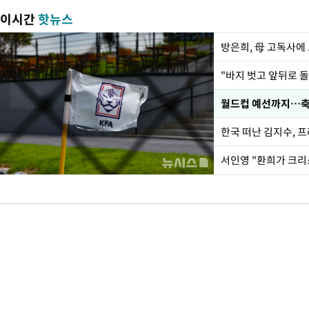
이시간
핫뉴스
방은희, 母 고독사에 
월드컵 예선까지…축
한국 떠난 김지수, 
서인영 "환희가 크리