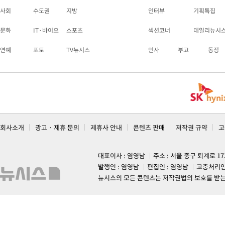
사회
수도권
지방
인터뷰
기획특집
문화
IT·바이오
스포츠
섹션코너
데일리뉴시
연예
포토
TV뉴시스
인사
부고
동정
회사소개
광고 · 제휴 문의
제휴사 안내
콘텐츠 판매
저작권 규약
고
대표이사 : 염영남
주소 : 서울 중구 퇴계로 1
발행인 : 염영남
편집인 : 염영남
고충처리인
뉴시스의 모든 콘텐츠는 저작권법의 보호를 받는 바, 무