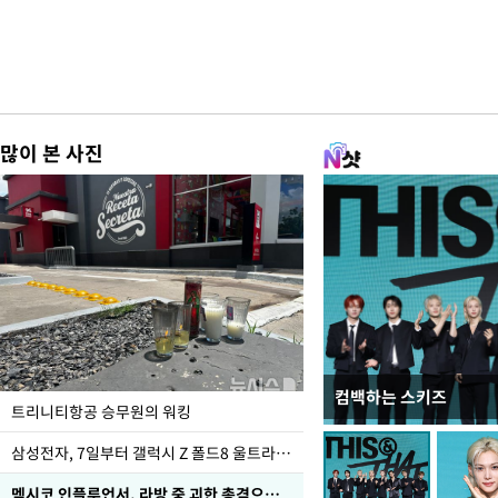
많이 본 사진
컴백하는 스키즈
입추 하루 앞둔 전남광
트리니티항공 승무원의 워킹
폭염
삼성전자, 7일부터 갤럭시 Z 폴드8 울트라·폴드8·플립8 출시
멕시코 인플루언서, 라방 중 괴한 총격으로 사망