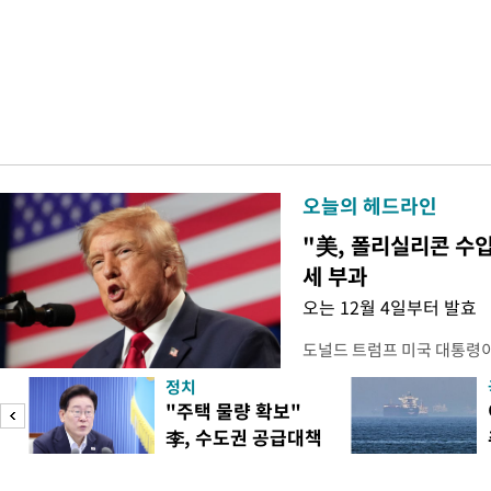
오늘의 헤드라인
"美, 폴리실리콘 수입
세 부과
오는 12월 4일부터 발효
도널드 트럼프 미국 대통령
콘 산업과 공급망을 보호하기
정치
대통령은 6일(현지 시간) 
"주택 물량 확보"
품 수입에 최저 수입가격제
李, 수도권 공급대책
15%의 종가 관세를 부과
집중 점검
백악관이 밝혔다. 이에 따라