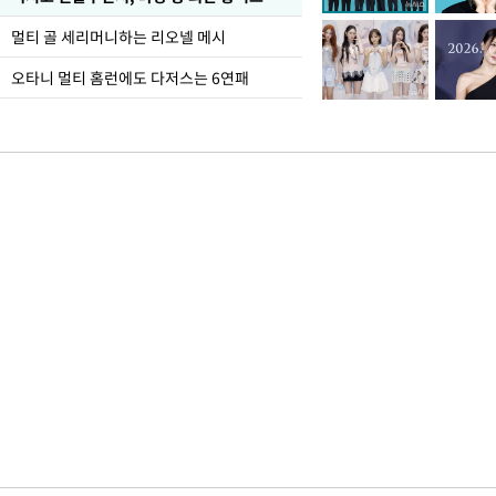
멀티 골 세리머니하는 리오넬 메시
오타니 멀티 홈런에도 다저스는 6연패