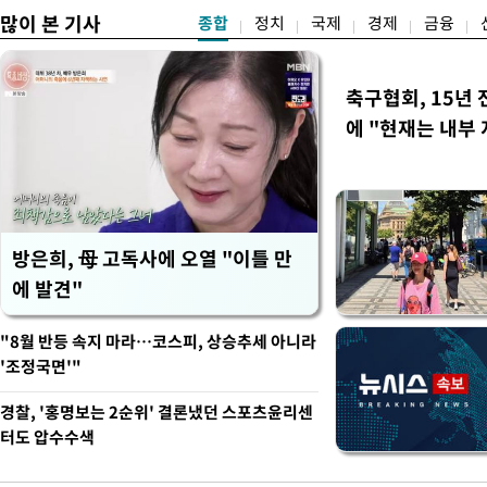
러
많이 본 기사
종합
정치
국제
경제
금융
축구협회, 15년 
에 "현재는 내부 
방은희, 母 고독사에 오열 "이틀 만
에 발견"
"8월 반등 속지 마라…코스피, 상승추세 아니라
'조정국면'"
경찰, '홍명보는 2순위' 결론냈던 스포츠윤리센
터도 압수수색