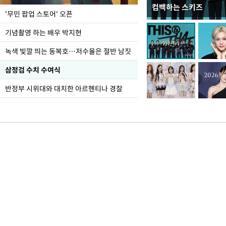
컴백하는 스키즈
지석천 뒤덮은 개구리
'무민 팝업 스토어' 오픈
기념촬영 하는 배우 박지현
녹색 빛깔 띄는 동복호…저수율은 절반 남짓
삼정검 수치 수여식
반정부 시위대와 대치한 아르헨티나 경찰