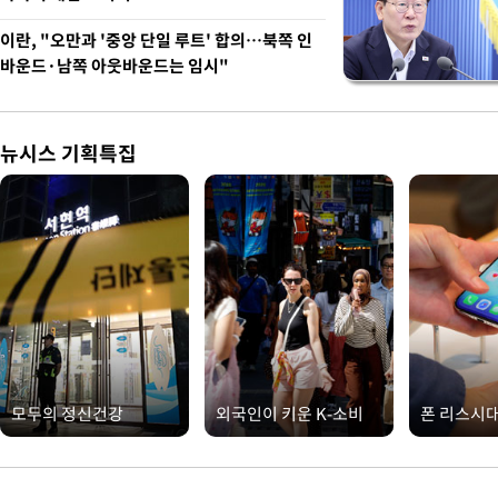
이란, "오만과 '중앙 단일 루트' 합의…북쪽 인
바운드·남쪽 아웃바운드는 임시"
뉴시스 기획특집
모두의 정신건강
외국인이 키운 K-소비
폰 리스시