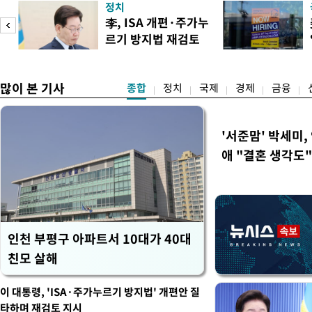
정치
이란혁명수비대(IRGC) 자
李, ISA 개편·주가누
래소와, 이란의 해외 석유 판
르기 방지법 재검토
트워크를 각각 제재한다고 
도
지시
많이 본 기사
종합
정치
국제
경제
금융
'서준맘' 박세미,
애 "결혼 생각도"
인천 부평구 아파트서 10대가 40대
친모 살해
이 대통령, 'ISA·주가누르기 방지법' 개편안 질
타하며 재검토 지시