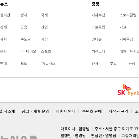
뉴스
광장
실시간
정치
국제
기자수첩
스토리칼럼
경제
금융
산업
아트클럽
기고
사회
수도권
지방
인터뷰
기획특집
문화
IT·바이오
스포츠
섹션코너
데일리뉴시
연예
포토
TV뉴시스
인사
부고
동정
회사소개
광고 · 제휴 문의
제휴사 안내
콘텐츠 판매
저작권 규약
고
대표이사 : 염영남
주소 : 서울 중구 퇴계로 1
발행인 : 염영남
편집인 : 염영남
고충처리인