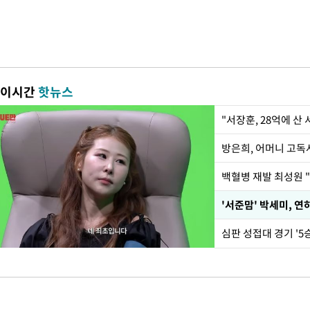
이시간
핫뉴스
"서장훈, 28억에 산
방은희, 어머니 고독사
백혈병 재발 최성원 "
'서준맘' 박세미, 연