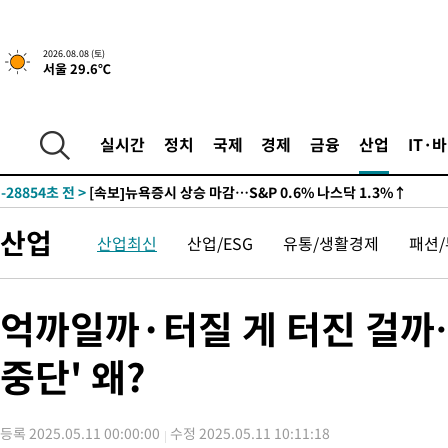
2026.08.08 (토)
서울 29.6℃
실시간
정치
국제
경제
금융
산업
IT·
-28854초 전 >
[속보]뉴욕증시 상승 마감…S&P 0.6% 나스닥 1.3%↑
산업
산업최신
산업/ESG
유통/생활경제
패션
억까일까·터질 게 터진 걸까
중단' 왜?
등록 2025.05.11 00:00:00
수정 2025.05.11 10:11:18