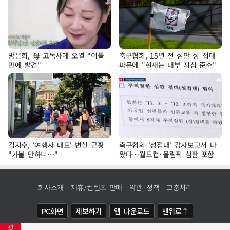
방은희, 母 고독사에 오열 "이틀
축구협회, 15년 전 심판 성 접대
만에 발견"
파문에 "현재는 내부 지침 준수"
김지수, '여행사 대표' 변신 근황
축구협회 '성접대' 감사보고서 나
"가볼 만하니…"
왔다…월드컵·올림픽 심판 포함
회사소개
제휴/컨텐츠 판매
약관·정책
고충처리
PC화면
제보하기
앱 다운로드
맨위로↑
광