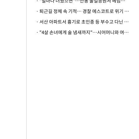
· "얼마나 더웠으면"…안동 물길공원서 헤엄친 구렁이 '소동'
· 퇴근길 정체 속 기적… 경찰 에스코트로 위기 넘긴 생후 2일 신생아
· 서산 아파트서 흉기로 초인종 등 부수고 다닌 50대 정신병원행
· "4살 손녀에게 술 냄새까지"…시어머니와 여행 가도 될까