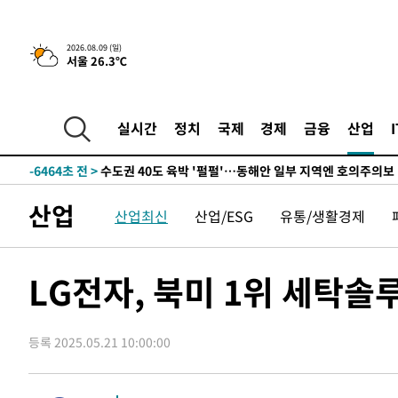
한민수·김용 순
-14887초 전 >
[속보]김민석, 與 전대 당원투표 누적 득표율 45.42%로 
청래 44.56%
-14169초 전 >
[속보]與 대표 경선 제주·인천 당원투표…金 47.75%·
2026.08.09 (일)
서울 26.3℃
42.08%·宋 10.17%
-13703초 전 >
이강인 "아틀레티코 이적 기뻐…등번호 7번 의미보단 팀 
것"
-13638초 전 >
[속보]與 당대표 경선, 제주·인천 권리당원 투표 김민석 
-7412초 전 >
낮 최고 35도 '무더위'…동해안 시간당 30㎜ '강한 비'[내
실시간
정치
국제
경제
금융
산업
-6682초 전 >
[속보]이강인 "감독님이 원하는 마음 느꼈고, 많은 트로피 
레티코 이적"
-6464초 전 >
수도권 40도 육박 '펄펄'…동해안 일부 지역엔 호의주의보
-5433초 전 >
온열질환 사망자 3명 늘어…누적 환자 3000명 돌파
산업
산업최신
산업/ESG
유통/생활경제
10분 전 >
강릉에 시간당 81.4㎜ 물폭탄…도로 잠기고 담벼락 붕괴
1시간 전 >
백운산서 80년근 천종산삼 9뿌리 발견…감정가 1.3억원
1시간 전 >
선재도서 해루질 나섰다 실종 60대, 닷새 만에 숨진 채 발견
LG전자, 북미 1위 세탁솔
2시간 전 >
남자 농구, 나고야 아시안게임서 '홈팀' 일본과 한일전
2시간 전 >
여수 오동도 해상서 모터보트 전복…1명 사망·1명 실종
등록 2025.05.21 10:00:00
3시간 전 >
극한폭염 한풀 꺾이지만…'낮 최고 35도' 무더위, 열대야 계
날씨]
4시간 전 >
축구협회 "압수수색·성접대 논란 사과…쇄신의 기회로 삼겠
5시간 전 >
[속보]'압수수색·성접대 논란' 축구협회 "실망과 걱정 안겨드