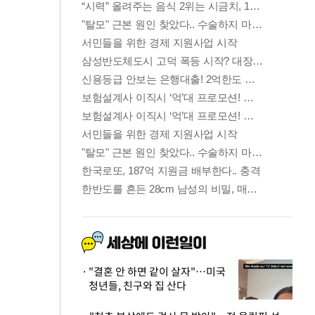
"결혼 안 하면 같이 살자"…미국
청년들, 친구와 집 산다