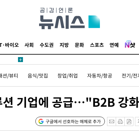
1위… 정
鄭
위해 뛸
승리
일날씨]
IT·바이오
사회
수도권
지방
문화
스포츠
연예
원해 아틀
패션/뷰티
음식/맛집
창업/취업
자동차/항공
전기/전
루션 기업에 공급…"B2B 강화
속[다음주
구글에서 선호하는 매체로 추가
다"
려 죄송"