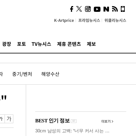
사이 해답 찾았죠"…알을
깨고 나온 '초자아'
K-Artprice
프라임뉴시스
위클리뉴시스
광장
포토
TV뉴시스
제휴 콘텐츠
제보
자
중기/벤처
해양수산
"