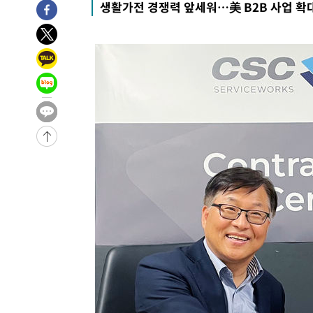
생활가전 경쟁력 앞세워…美 B2B 사업 확
8시간 전 >
'최고 37도' 폭염 지속…강원동해안 최대 150㎜ 비
10시간 전 >
[속보]뉴욕증시 상승 마감…S&P 0.6% 나스닥 1.3%↑
-23907초 전 >
이란 "호르무즈 재개방 합의 근접…美 배상 선행돼야"
-14954초 전 >
[속보]與최고위원 제주·인천 순회경선…박선원·최민희
한민수·김용 순
-14907초 전 >
[속보]김민석, 與 전대 당원투표 누적 득표율 45.42%로 
청래 44.56%
-14189초 전 >
[속보]與 대표 경선 제주·인천 당원투표…金 47.75%·
42.08%·宋 10.17%
-13723초 전 >
이강인 "아틀레티코 이적 기뻐…등번호 7번 의미보단 팀 
것"
-13658초 전 >
[속보]與 당대표 경선, 제주·인천 권리당원 투표 김민석 
-7432초 전 >
낮 최고 35도 '무더위'…동해안 시간당 30㎜ '강한 비'[내
-6702초 전 >
[속보]이강인 "감독님이 원하는 마음 느꼈고, 많은 트로피 
레티코 이적"
-6484초 전 >
수도권 40도 육박 '펄펄'…동해안 일부 지역엔 호의주의보
-5453초 전 >
온열질환 사망자 3명 늘어…누적 환자 3000명 돌파
10분 전 >
강릉에 시간당 81.4㎜ 물폭탄…도로 잠기고 담벼락 붕괴
1시간 전 >
백운산서 80년근 천종산삼 9뿌리 발견…감정가 1.3억원
1시간 전 >
선재도서 해루질 나섰다 실종 60대, 닷새 만에 숨진 채 발견
2시간 전 >
남자 농구, 나고야 아시안게임서 '홈팀' 일본과 한일전