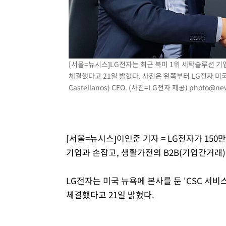
2시간 전 >
여수 오동도 해상서 모터보트 전복…1명 사망·1명 실종
3시간 전 >
극한폭염 한풀 꺾이지만…'낮 최고 35도' 무더위, 열대야 계
날씨]
4시간 전 >
축구협회 "압수수색·성접대 논란 사과…쇄신의 기회로 삼겠
5시간 전 >
[속보]'압수수색·성접대 논란' 축구협회 "실망과 걱정 안겨드
[서울=뉴시스]LG전자는 최근 북미 1위 세탁솔루션 기업 ‘
8시간 전 >
'최고 37도' 폭염 지속…강원동해안 최대 150㎜ 비
체결했다고 21일 밝혔다. 사진은 왼쪽부터 LG전자 미국
10시간 전 >
[속보]뉴욕증시 상승 마감…S&P 0.6% 나스닥 1.3%↑
Castellanos) CEO. (사진=LG전자 제공)
photo@ne
[서울=뉴시스]이인준 기자 = LG전자가 15
기업과 손잡고, 생활가전의 B2B(기업간거래)
LG전자는 미국 뉴욕에 본사를 둔 'CSC 서비스
체결했다고 21일 밝혔다.