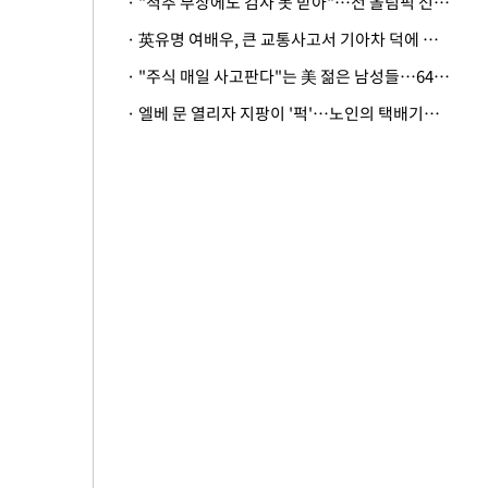
· "척추 부상에도 검사 못 받아"…전 올림픽 선수, 美봅슬레이협회 상대 소송
· 英유명 여배우, 큰 교통사고서 기아차 덕에 살았다
· "주식 매일 사고판다"는 美 젊은 남성들…64%가 "나는 인생의 패배자“
· 엘베 문 열리자 지팡이 '퍽'…노인의 택배기사 폭행 이유