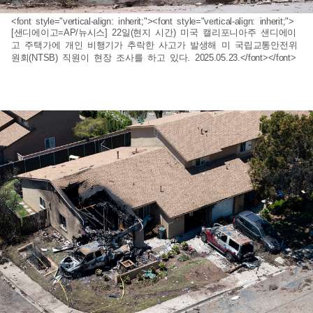
<font style="vertical-align: inherit;"><font style="vertical-align: inherit;">
[샌디에이고=AP/뉴시스] 22일(현지 시간) 미국 캘리포니아주 샌디에이
고 주택가에 개인 비행기가 추락한 사고가 발생해 미 국립교통안전위
원회(NTSB) 직원이 현장 조사를 하고 있다. 2025.05.23.</font></font>