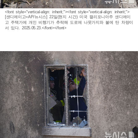
<font style="vertical-align: inherit;"><font style="vertical-align: inherit;">
[샌디에이고=AP/뉴시스] 22일(현지 시간) 미국 캘리포니아주 샌디에이
고 주택가에 개인 비행기가 추락해 도로에 나뭇가지와 불에 탄 차량이
서 있다. 2025.05.23.</font></font>