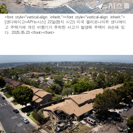
<font style="vertical-align: inherit;"><font style="vertical-align: inherit;">
[샌디에이고=AP/뉴시스] 22일(현지 시간) 미국 캘리포니아주 샌디에이
고 주택가에 개인 비행기가 추락한 사고가 발생해 주택이 파손돼 있
다. 2025.05.23.</font></font>