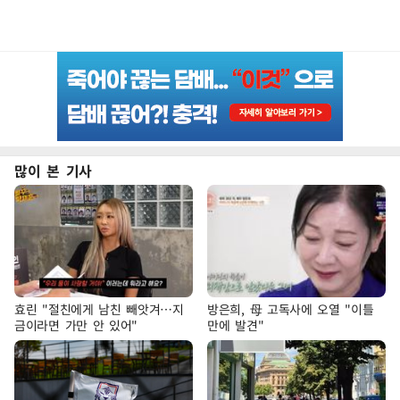
많이 본 기사
효린 "절친에게 남친 빼앗겨…지
방은희, 母 고독사에 오열 "이틀
금이라면 가만 안 있어"
만에 발견"