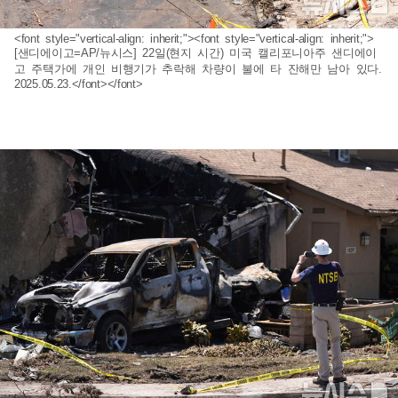
<font style="vertical-align: inherit;"><font style="vertical-align: inherit;">
[샌디에이고=AP/뉴시스] 22일(현지 시간) 미국 캘리포니아주 샌디에이
고 주택가에 개인 비행기가 추락해 차량이 불에 타 잔해만 남아 있다.
2025.05.23.</font></font>