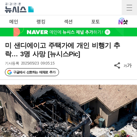
메인
랭킹
섹션
포토
미 샌디에이고 주택가에 개인 비행기 추
락… 3명 사망 [뉴시스Pic]
기사등록
2025/05/23 09:05:15
가
가
구글에서 선호하는 매체로 추가