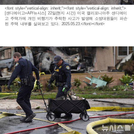
<font style="vertical-align: inherit;"><font style="vertical-align: inherit;">
[샌디에이고=AP/뉴시스] 22일(현지 시간) 미국 캘리포니아주 샌디에이
고 주택가에 개인 비행기가 추락한 사고가 발생해 소방대원들이 파손
된 주택 내부를 살펴보고 있다. 2025.05.23.</font></font>