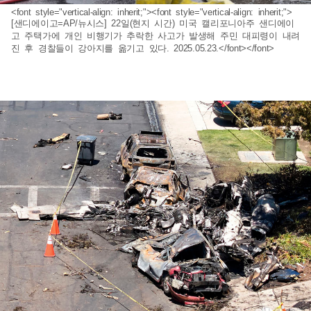
<font style="vertical-align: inherit;"><font style="vertical-align: inherit;">
[샌디에이고=AP/뉴시스] 22일(현지 시간) 미국 캘리포니아주 샌디에이
고 주택가에 개인 비행기가 추락한 사고가 발생해 주민 대피령이 내려
진 후 경찰들이 강아지를 옮기고 있다. 2025.05.23.</font></font>