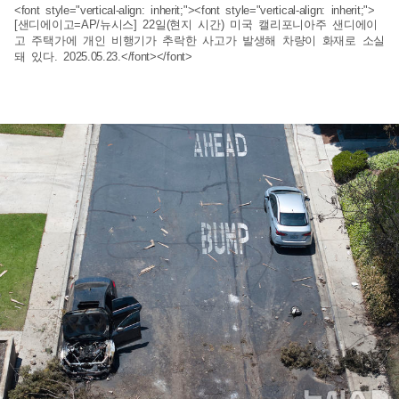
<font style="vertical-align: inherit;"><font style="vertical-align: inherit;">
[샌디에이고=AP/뉴시스] 22일(현지 시간) 미국 캘리포니아주 샌디에이
고 주택가에 개인 비행기가 추락한 사고가 발생해 차량이 화재로 소실
돼 있다. 2025.05.23.</font></font>