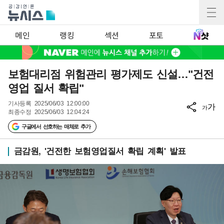
메인
랭킹
섹션
포토
보험대리점 위험관리 평가제도 신설…"건전
영업 질서 확립"
기사등록
2025/06/03 12:00:00
가
가
최종수정
2025/06/03 12:04:24
구글에서 선호하는 매체로 추가
금감원, '건전한 보험영업질서 확립 계획' 발표