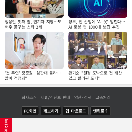
정웅인 첫째 딸, 연기자 지망…또
정부, 전 산업에 'AI 옷' 입힌다…
배우 꿈꾸는 스타 2세
AI 로봇 연 1000대 보급 추진
'첫 주연' 정준원 "심판대 올라…
황기순 "원정 도박으로 전 재산
많이 걱정돼"
잃고 필리핀 도피"
회사소개
제휴/컨텐츠 판매
약관·정책
고충처리
PC화면
제보하기
앱 다운로드
맨위로↑
광
COPYRIGHTⓒ
NEWSIS
ALL RIGHTS RESERVED.
고
삭
제