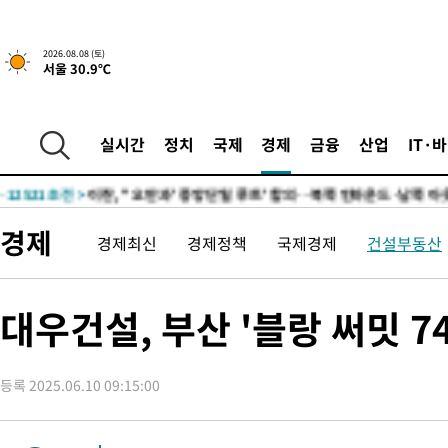
2시간 전 >
[속보]규제합리화위원회 부위원장에 김태유 서울대 공대 교수…이
2026.08.08 (토)
서울 30.9℃
후임
-20986초 전 >
이강인, 폭염 속 AT마드리드 첫 훈련…80명 식사 대접까지(종
-18125초 전 >
미 사업체 일자리, 7월에 2.3만개 순감하고 그 전 2개월 10.3
하향수정 (2보)
-17573초 전 >
[속보] 미 사업체, 일자리 7월에 2.3만 개 줄어…실업률은 4.1
실시간
정치
국제
경제
금융
산업
IT·
↓
-13436초 전 >
[속보]이 대통령 "부동산 공급 기존 사고방식 매달리지 말고 
실천"
-12521초 전 >
이란, "오만과 '중앙 단일 루트' 합의…북쪽 인바운드·남쪽 아
운드는 임시"
-4089초 전 >
"낮 기온 소폭 하락"…수도권 폭염중대경보, 폭염경보로 하향
경제
경제최신
경제정책
국제경제
건설부동산
-4053초 전 >
[속보]이 대통령, '호우피해' 안동·의성 관할 4개 면 특별재난지
포
-4016초 전 >
[단독]중수청 지원 검사들, 정원 초과 시 낮은 계급 임용…희망지
갈 수도
-1987초 전 >
낮 최고 37도 찜통더위…곳곳 소나기·강원 많은 비[내일날씨]
대우건설, 부산 '블랑 써밋 7
-293초 전 >
SK하이닉스, 용인·청주 팹에 54조 투자…"AI 메모리 수요 선제 
응"
47분 전 >
여자배구 이재영·이다영 자매, 아제르바이잔 투란VC 입단
등록 2025.06.10 09:15:00
59분 전 >
외국인 심판 성 접대 7경기 들여다보니…한국 축구 '5승 2무'
1시간 전 >
[속보]코스닥, 2.86포인트(0.36%) 내린 798.81마감
1시간 전 >
[속보]코스피, 6200선 약보합…0.60% 내린 6258.77에 마쳐