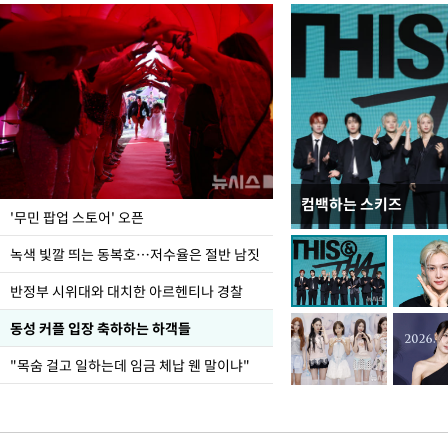
컴백하는 스키즈
지석천 뒤덮은 개구리
'무민 팝업 스토어' 오픈
녹색 빛깔 띄는 동복호…저수율은 절반 남짓
반정부 시위대와 대치한 아르헨티나 경찰
동성 커플 입장 축하하는 하객들
"목숨 걸고 일하는데 임금 체납 웬 말이냐"