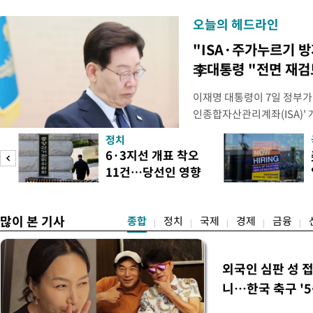
오늘의 헤드라인
"ISA·주가누르기 
李대통령 "전면 재검
이재명 대통령이 7일 정부가
인종합자산관리계좌(ISA)' 
안'을 전면 재검토 할 것을 
정치
들과의 상황 점검 회의에서 I
6·3지선 개표 착오
지법안을 둘러싼 투자자들의 
11건…당선인 영향
았다. 이 자리에서 이 대통령
도
없어
많이 본 기사
종합
정치
국제
경제
금융
외국인 심판 성 
니…한국 축구 '5