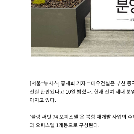
응"
47분 전 >
여자배구 이재영·이다영 자매, 아제르바이잔 투란VC 입단
59분 전 >
외국인 심판 성 접대 7경기 들여다보니…한국 축구 '5승 2무'
1시간 전 >
[속보]코스닥, 2.86포인트(0.36%) 내린 798.81마감
1시간 전 >
[속보]코스피, 6200선 약보합…0.60% 내린 6258.77에 마쳐
1시간 전 >
[속보]원·달러 환율, 7.7원 내린 1416.1원 마감
1시간 전 >
[속보] 노원서 40.1도 관측…서울, 2018년 이후 첫 40도
1시간 전 >
[속보]종합특검, '계엄 수용공간 확보' 신용해 前교정본부장 기소
2시간 전 >
외신들도 주목한 韓축구 파문…"국민적 공분에 수사 재개"
2시간 전 >
11시간 압수수색에 성접대 파문까지…'쑥대밭' 된 축구협회
[서울=뉴시스] 홍세희 기자 = 대우건설은 부산 동
2시간 전 >
[속보]규제합리화위원회 부위원장에 김태유 서울대 공대 교수…이
후임
전실 완판됐다고 10일 밝혔다. 현재 잔여 세대 분양
아지고 있다.
'블랑 써밋 74 오피스텔'은 북항 재개발 사업의 
과 오피스텔 1개동으로 구성된다.