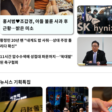
홍서범♥조갑경, 아들 불륜 사과 후
근황…밝은 미소
황정민 20년 팬 "내게도 밥 사줘…상대 주장 틀
리다 확신"
11시간 압수수색에 성접대 파문까지…'쑥대밭'
된 축구협회
뉴시스 기획특집