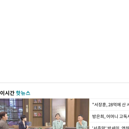
이시간
핫뉴스
"서장훈, 28억에 산
방은희, 어머니 고독사
'서준맘' 박세미, 연