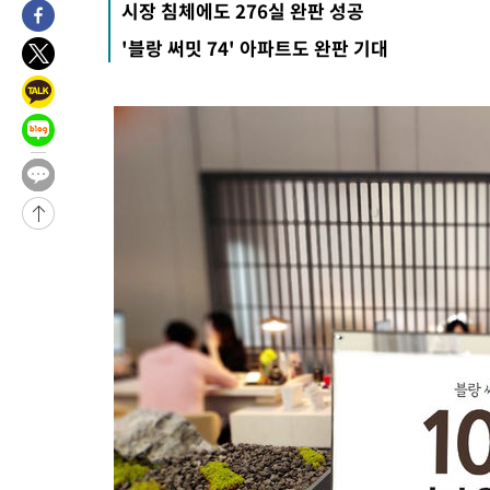
시장 침체에도 276실 완판 성공
1시간 전 >
[속보]원·달러 환율, 7.7원 내린 1416.1원 마감
'블랑 써밋 74' 아파트도 완판 기대
1시간 전 >
[속보] 노원서 40.1도 관측…서울, 2018년 이후 첫 40도
1시간 전 >
[속보]종합특검, '계엄 수용공간 확보' 신용해 前교정본부장 기소
2시간 전 >
외신들도 주목한 韓축구 파문…"국민적 공분에 수사 재개"
2시간 전 >
11시간 압수수색에 성접대 파문까지…'쑥대밭' 된 축구협회
2시간 전 >
[속보]규제합리화위원회 부위원장에 김태유 서울대 공대 교수…이
후임
-20986초 전 >
이강인, 폭염 속 AT마드리드 첫 훈련…80명 식사 대접까지(종
-18125초 전 >
미 사업체 일자리, 7월에 2.3만개 순감하고 그 전 2개월 10.3
하향수정 (2보)
-17573초 전 >
[속보] 미 사업체, 일자리 7월에 2.3만 개 줄어…실업률은 4.1
↓
-13436초 전 >
[속보]이 대통령 "부동산 공급 기존 사고방식 매달리지 말고 
실천"
-12521초 전 >
이란, "오만과 '중앙 단일 루트' 합의…북쪽 인바운드·남쪽 아
운드는 임시"
-4089초 전 >
"낮 기온 소폭 하락"…수도권 폭염중대경보, 폭염경보로 하향
-4053초 전 >
[속보]이 대통령, '호우피해' 안동·의성 관할 4개 면 특별재난지
포
-4016초 전 >
[단독]중수청 지원 검사들, 정원 초과 시 낮은 계급 임용…희망지
갈 수도
-1987초 전 >
낮 최고 37도 찜통더위…곳곳 소나기·강원 많은 비[내일날씨]
-293초 전 >
SK하이닉스, 용인·청주 팹에 54조 투자…"AI 메모리 수요 선제 