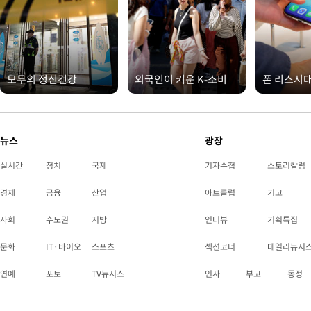
모두의 정신건강
외국인이 키운 K-소비
폰 리스시
뉴스
광장
실시간
정치
국제
기자수첩
스토리칼럼
경제
금융
산업
아트클럽
기고
사회
수도권
지방
인터뷰
기획특집
문화
IT·바이오
스포츠
섹션코너
데일리뉴시
연예
포토
TV뉴시스
인사
부고
동정