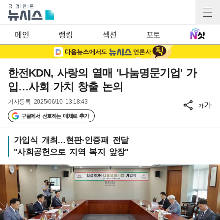
메인
랭킹
섹션
포토
한전KDN, 사랑의 열매 '나눔명문기업' 가
입…사회 가치 창출 논의
기사등록
2025/06/10 13:18:43
가
가
구글에서 선호하는 매체로 추가
가입식 개최…현판·인증패 전달
"사회공헌으로 지역 복지 앞장"