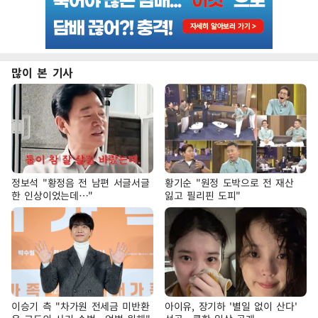
많이 본 기사
정보석 "황정음 전 남편 서글서글
황기순 "원정 도박으로 전 재산
한 인상이었는데…"
잃고 필리핀 도피"
이승기 측 "차가원 전세금 미반환
아이유, 장기하 '별일 없이 산다'