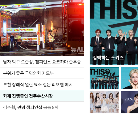
컴백하는 스키즈
한-미, UFS연합연습 1
남자 탁구 오준성, 챔피언스 요코하마 준우승
분위기 좋은 국민의힘 지도부
부친 장례식 열린 묘소 걷는 리오넬 메시
화재 진행중인 전주수산시장
김주형, 윈덤 챔피언십 공동 5위