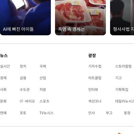
AI에 빠진 아이들
폭염 속 경제는
형사사법 
뉴스
광장
실시간
정치
국제
기자수첩
스토리칼럼
경제
금융
산업
아트클럽
기고
사회
수도권
지방
인터뷰
기획특집
문화
IT·바이오
스포츠
섹션코너
데일리뉴시
연예
포토
TV뉴시스
인사
부고
동정