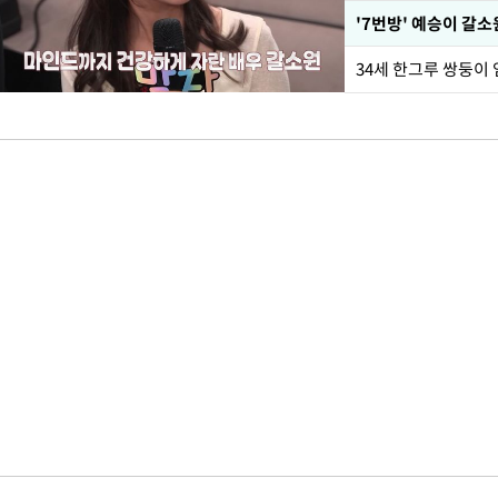
34세 한그루 쌍둥이