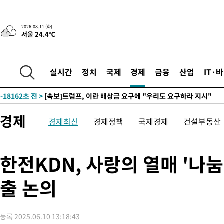
2026.08.11 (화)
서울 24.4℃
-18162초 전 >
[속보]트럼프, 이란 배상금 요구에 "우리도 요구하라 지시"
실시간
정치
국제
경제
금융
산업
IT·
-30223초 전 >
[속보]뉴욕증시, 이란 협상 불확실성에 하락 마감…나스닥 0.
-18162초 전 >
[속보]트럼프, 이란 배상금 요구에 "우리도 요구하라 지시"
-30223초 전 >
[속보]뉴욕증시, 이란 협상 불확실성에 하락 마감…나스닥 0.
경제
경제최신
경제정책
국제경제
건설부동산
-18162초 전 >
[속보]트럼프, 이란 배상금 요구에 "우리도 요구하라 지시"
한전KDN, 사랑의 열매 '나
출 논의
등록 2025.06.10 13:18:43