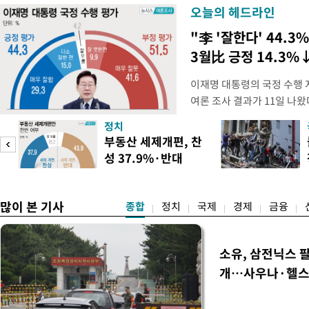
오늘의 헤드라인
"李 '잘한다' 44.3%
3월比 긍정 14.3%
이재명 대통령의 국정 수행 
여론 조사 결과가 11일 나
스리서치에 의뢰해 지난 9일부
정치
상 성인 남녀 1018명을 대
부동산 세제개편, 찬
의 국정 수행 평가를 물은 결
성 37.9%·반대
44.3%, '잘 못하고 있다'는
43.9%
많이 본 기사
종합
정치
국제
경제
금융
소유, 삼전닉스 팔
개…사우나·헬