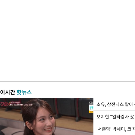
이시간
핫뉴스
'서준맘' 박세미, 코