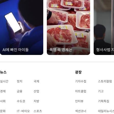
AI에 빠진 아이들
폭염 속 경제는
형사사법 
뉴스
광장
실시간
정치
국제
기자수첩
스토리칼럼
경제
금융
산업
아트클럽
기고
사회
수도권
지방
인터뷰
기획특집
문화
IT·바이오
스포츠
섹션코너
데일리뉴시