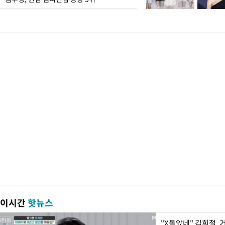
이시간
핫뉴스
"X돌았네" 김희철,