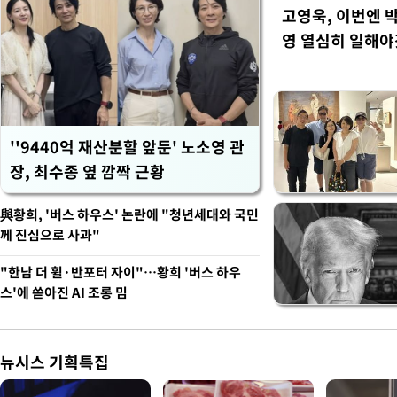
고영욱, 이번엔 
영 열심히 일해야
''9440억 재산분할 앞둔' 노소영 관
장, 최수종 옆 깜짝 근황
與황희, '버스 하우스' 논란에 "청년세대와 국민
께 진심으로 사과"
"한남 더 휠·반포터 자이"…황희 '버스 하우
스'에 쏟아진 AI 조롱 밈
뉴시스 기획특집