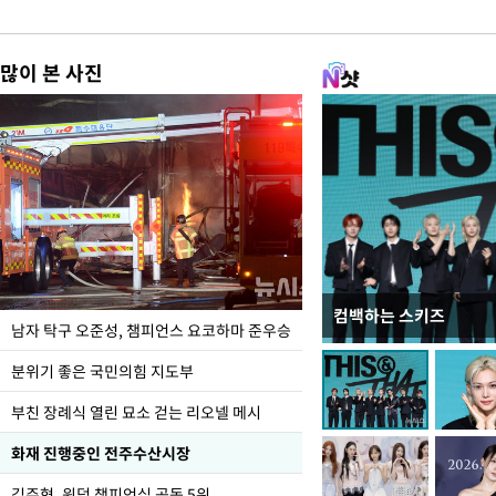
많이 본 사진
컴백하는 스키즈
한-미, UFS연합연습 1
남자 탁구 오준성, 챔피언스 요코하마 준우승
분위기 좋은 국민의힘 지도부
부친 장례식 열린 묘소 걷는 리오넬 메시
화재 진행중인 전주수산시장
김주형, 윈덤 챔피언십 공동 5위