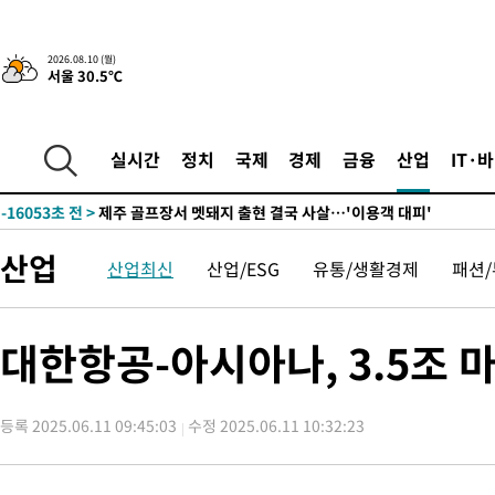
-22651초 전 >
[속보]강훈식 "충청권 246조·영남권 107조 투자 프로젝트 올
수"
-22298초 전 >
[속보]강훈식 "반도체 함께 성장 프로젝트 10년간 1조원 규모 
2026.08.10 (월)
서울 30.5℃
진…상생무역금융 5조 공급"
-21850초 전 >
[속보]강훈식 "연내 메가특구특별법 제정 추진…인허가·환경
평가 단축"
-20218초 전 >
[속보]경찰, '내부 비리' 자진신고자 징계 감면…포상금 1억으
대
-19462초 전 >
누그러진 극한 폭염…'낮 최고 34도' 무더위는 이어져[내일날씨
실시간
정치
국제
경제
금융
산업
IT·
-16053초 전 >
제주 골프장서 멧돼지 출현 결국 사살…'이용객 대피'
-13871초 전 >
[속보]원·달러 환율, 2.3원 오른 1418.4원 마감
-13715초 전 >
[속보]코스피, 40.89포인트(0.65%) 오른 6299.66 마감
산업
산업최신
산업/ESG
유통/생활경제
패션
-13701초 전 >
[속보]코스닥, 55.66포인트(6.97%) 오른 854.47 마감
-10408초 전 >
대포통장 107개로 불법도박 수익 5062억 세탁…19명 검거
-8885초 전 >
[속보]이 대통령 "2028년 중순까지 광주 군공항 기능 다른 군공
대한항공-아시아나, 3.5조 마
로 임시 배치해 산단 조기 착공"
-6035초 전 >
포항스틸야드 관중석 천장 석재 낙하…K리그 전구장 긴급 점검
1시간 전 >
[속보]'전장연 시위' 1호선 용산역 상행선 무정차 통과 종료
등록 2025.06.11 09:45:03
수정 2025.06.11 10:32:23
1시간 전 >
[속보]코스닥 지수 5%대 급등에 '매수 사이드카' 발동
2시간 전 >
[속보]원·달러 환율, 오전 9시 1410.3원
2시간 전 >
[속보]코스닥, 8.85포인트(1.11%) 오른 807.66 개장