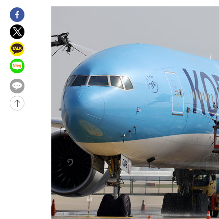
2시간 전 >
[속보]코스피, 47.56포인트(0.76%) 오른 6306.33 개장
-30945초 전 >
한국계 프란체스카 홍 등 美 진보파 '약진'…2028년 대선판 
-30342초 전 >
구윤철 "ISA 제도 개편안 관련 '與 제안'에 공감…제도 보완 
검토"
-23663초 전 >
[단독]체온 40.6도 쓰러진 해명…"엄살"이라며 훈련강요
-22671초 전 >
[속보]강훈식 "충청권 246조·영남권 107조 투자 프로젝트 올
수"
-22318초 전 >
[속보]강훈식 "반도체 함께 성장 프로젝트 10년간 1조원 규모 
진…상생무역금융 5조 공급"
-21870초 전 >
[속보]강훈식 "연내 메가특구특별법 제정 추진…인허가·환경
평가 단축"
-20238초 전 >
[속보]경찰, '내부 비리' 자진신고자 징계 감면…포상금 1억으
대
-19482초 전 >
누그러진 극한 폭염…'낮 최고 34도' 무더위는 이어져[내일날씨
-16073초 전 >
제주 골프장서 멧돼지 출현 결국 사살…'이용객 대피'
-13891초 전 >
[속보]원·달러 환율, 2.3원 오른 1418.4원 마감
-13735초 전 >
[속보]코스피, 40.89포인트(0.65%) 오른 6299.66 마감
-13721초 전 >
[속보]코스닥, 55.66포인트(6.97%) 오른 854.47 마감
-10428초 전 >
대포통장 107개로 불법도박 수익 5062억 세탁…19명 검거
-8905초 전 >
[속보]이 대통령 "2028년 중순까지 광주 군공항 기능 다른 군공
로 임시 배치해 산단 조기 착공"
-6055초 전 >
포항스틸야드 관중석 천장 석재 낙하…K리그 전구장 긴급 점검