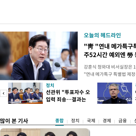
오늘의 헤드라인
"靑 "연내 메가특구
주52시간 예외엔 勞 
강훈식 청와대 비서실장은 1
"연내 메가특구 특별법 제정
향평가 등을 단축하고 전력, 
정치
교육 등 정주 여건을 신속하
선관위 "투표자수 오
실장은 이날 오후 청와대 춘
입력 죄송…결과는
프로젝트가 과감한 규제 혁신
정확"
많이 본 기사
종합
정치
국제
경제
금융