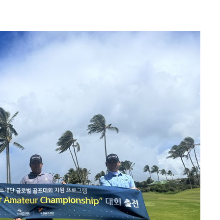
장 기소
회
교수…이병
지(종합)
0.3만개
 4.1%로
말고 과감히
쪽 아웃바
 하향
별재난지역
…희망지 못
날씨]
요 선제 대