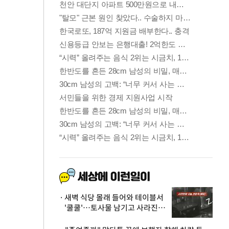
새벽 식당 몰래 들어와 테이블서
'쿨쿨'…토사물 남기고 사라진 남
성