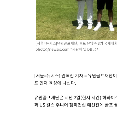
-6454초 전 >
외국인 심판 성 접대 7경기 들여다보니…한국 축구 '5승 2
-6188초 전 >
[속보]코스닥, 2.86포인트(0.36%) 내린 798.81마감
-6141초 전 >
[속보]코스피, 6200선 약보합…0.60% 내린 6258.77에 
-6121초 전 >
[속보]원·달러 환율, 7.7원 내린 1416.1원 마감
-6010초 전 >
[속보] 노원서 40.1도 관측…서울, 2018년 이후 첫 40도
-3100초 전 >
[속보]종합특검, '계엄 수용공간 확보' 신용해 前교정본부
[서울=뉴시스]유원골프재단, 골프 유망주 8명 국제대회 참
photo@newsis.com
*재판매 및 DB 금지
-1973초 전 >
외신들도 주목한 韓축구 파문…"국민적 공분에 수사 재개"
-1944초 전 >
11시간 압수수색에 성접대 파문까지…'쑥대밭' 된 축구협
-966초 전 >
[속보]규제합리화위원회 부위원장에 김태유 서울대 공대 
태 후임
[서울=뉴시스] 권혁진 기자 = 유원골프재단이
프 인재 육성에 나선다.
유원골프재단은 지난 2일(현지 시간) 하와이
과 US 걸스 주니어 챔피언십 예선전에 골프 