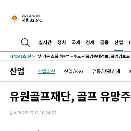
-966초 전 >
[속보]규제합리화위원회 부위원장에 김태유 서울대 공대 
태 후임
-31038초 전 >
이강인, 폭염 속 AT마드리드 첫 훈련…80명 식사 대접까
2026.08.07 (금)
서울 32.5℃
-28177초 전 >
미 사업체 일자리, 7월에 2.3만개 순감하고 그 전 2개월 1
하향수정 (2보)
-27625초 전 >
[속보] 미 사업체, 일자리 7월에 2.3만 개 줄어…실업률은
↓
-23488초 전 >
[속보]이 대통령 "부동산 공급 기존 사고방식 매달리지 
실시간
정치
국제
경제
금융
산업
실천"
-22573초 전 >
이란, "오만과 '중앙 단일 루트' 합의…북쪽 인바운드·남
운드는 임시"
-14141초 전 >
"낮 기온 소폭 하락"…수도권 폭염중대경보, 폭염경보로
-14105초 전 >
[속보]이 대통령, '호우피해' 안동·의성 관할 4개 면 특
산업
산업최신
산업/ESG
유통/생활경제
선포
-14068초 전 >
[단독]중수청 지원 검사들, 정원 초과 시 낮은 계급 임용
갈 수도
-12039초 전 >
낮 최고 37도 찜통더위…곳곳 소나기·강원 많은 비[내일
-10345초 전 >
SK하이닉스, 용인·청주 팹에 54조 투자…"AI 메모리 수
유원골프재단, 골프 유망주
응"
-7201초 전 >
여자배구 이재영·이다영 자매, 아제르바이잔 투란VC 입단
-6454초 전 >
외국인 심판 성 접대 7경기 들여다보니…한국 축구 '5승 2
등록 2025.06.11 10:24:56
-6188초 전 >
[속보]코스닥, 2.86포인트(0.36%) 내린 798.81마감
-6141초 전 >
[속보]코스피, 6200선 약보합…0.60% 내린 6258.77에 
-6121초 전 >
[속보]원·달러 환율, 7.7원 내린 1416.1원 마감