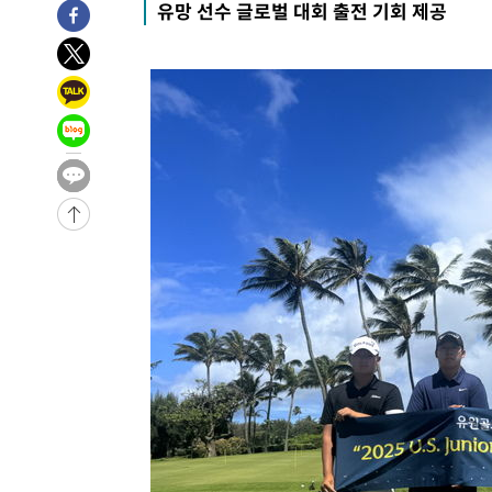
유망 선수 글로벌 대회 출전 기회 제공
-6010초 전 >
[속보] 노원서 40.1도 관측…서울, 2018년 이후 첫 40도
-3100초 전 >
[속보]종합특검, '계엄 수용공간 확보' 신용해 前교정본부
-1973초 전 >
외신들도 주목한 韓축구 파문…"국민적 공분에 수사 재개"
-1944초 전 >
11시간 압수수색에 성접대 파문까지…'쑥대밭' 된 축구협
-966초 전 >
[속보]규제합리화위원회 부위원장에 김태유 서울대 공대 
태 후임
-31038초 전 >
이강인, 폭염 속 AT마드리드 첫 훈련…80명 식사 대접까
-28177초 전 >
미 사업체 일자리, 7월에 2.3만개 순감하고 그 전 2개월 1
하향수정 (2보)
-27625초 전 >
[속보] 미 사업체, 일자리 7월에 2.3만 개 줄어…실업률은
↓
-23488초 전 >
[속보]이 대통령 "부동산 공급 기존 사고방식 매달리지 
실천"
-22573초 전 >
이란, "오만과 '중앙 단일 루트' 합의…북쪽 인바운드·남
운드는 임시"
-14141초 전 >
"낮 기온 소폭 하락"…수도권 폭염중대경보, 폭염경보로
-14105초 전 >
[속보]이 대통령, '호우피해' 안동·의성 관할 4개 면 특
선포
-14068초 전 >
[단독]중수청 지원 검사들, 정원 초과 시 낮은 계급 임용
갈 수도
-12039초 전 >
낮 최고 37도 찜통더위…곳곳 소나기·강원 많은 비[내일
-10345초 전 >
SK하이닉스, 용인·청주 팹에 54조 투자…"AI 메모리 수
응"
-7201초 전 >
여자배구 이재영·이다영 자매, 아제르바이잔 투란VC 입단