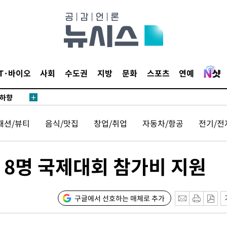
교수…이병
지(종합)
0.3만개
 4.1%로
말고 과감히
IT·바이오
사회
수도권
지방
문화
스포츠
연예
쪽 아웃바
 하향
별재난지역
패션/뷰티
음식/맛집
창업/취업
자동차/항공
전기/전
…희망지 못
날씨]
요 선제 대
 8명 국제대회 참가비 지원
무'
구글에서 선호하는 매체로 추가
마쳐