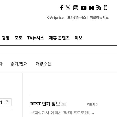
시, 스마트폰 액세서리에
NFC 더했다
K-Artprice
프라임뉴시스
위클리뉴시스
광장
포토
TV뉴시스
제휴 콘텐츠
제보
자
중기/벤처
해양수산