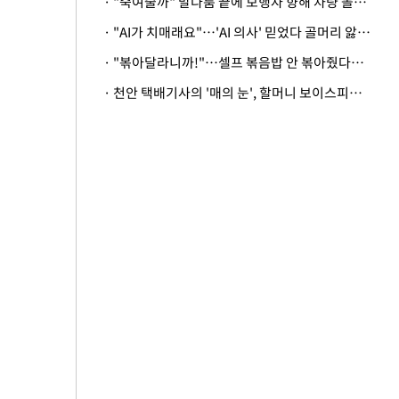
· "죽여줄까" 말다툼 끝에 보행자 향해 차량 돌진…50대 여성 중상
· "AI가 치매래요"…'AI 의사' 믿었다 골머리 앓는 美 의료계 '경고'
· "볶아달라니까!"…셀프 볶음밥 안 볶아줬다고 사장 폭행한 손님
· 천안 택배기사의 '매의 눈', 할머니 보이스피싱 피해 막아