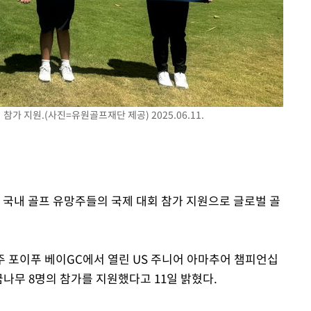
무'
마쳐
장 기소
가 지원.(사진=유원골프재단 제공) 2025.06.11.
회
교수…이병
 국내 골프 유망주들의 국제 대회 참가 지원으로 글로벌 골
주 포이푸 베이GC에서 열린 US 주니어 아마추어 챔피언십
꿈나무 8명의 참가를 지원했다고 11일 밝혔다.