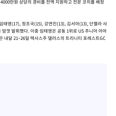
등 4000만원 상당의 경비를 전액 지원하고 전문 코치를 배정
태영(17), 정조국(15), 강연진(13), 김서아(13), 단젤라 샤
량을 맘껏 발휘했다. 이중 임태영은 공동 1위로 US 주니어 아마
은 내달 21~26일 텍사스주 댈러스의 트리니티 포레스트GC