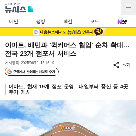
메인
랭킹
섹션
포토
이마트, 배민과 '퀵커머스 협업' 순차 확대…
전국 23개 점포서 서비스
기사등록
2025/06/11 15:15:19
가
가
구글에서 선호하는 매체로 추가
이마트, 현재 19개 점포 운영…내일부터 풍산 등 4곳
추가 개시