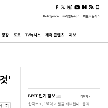
의견, 국토부·LH에 충실히
전달할 것"
K-Artprice
프라임뉴시스
위클리뉴시스
광장
포토
TV뉴시스
제휴 콘텐츠
제보
것'