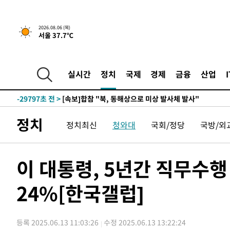
2026.08.06 (목)
서울 37.7℃
-6010초 전 >
[속보]경찰, '홍명보 선임 논란' 대한축구협회·축구회관 
-32213초 전 >
[속보]합참 "北 발사체는 단거리탄도미사일…감시·경계
화"
-31961초 전 >
日방위성, 北이 동해로 쏜 발사체는 탄도미사일 가능성
실시간
정치
국제
경제
금융
산업
-30391초 전 >
[속보] SKT, 에이닷 서비스 장애 발생…"원인 파악 중"
-29797초 전 >
[속보]합참 "북, 동해상으로 미상 발사체 발사"
-29193초 전 >
'낮 최고 39도' 불볕더위…한밤 열대야도 계속[내일날씨]
정치
정치최신
청와대
국회/정당
국방/외
-29152초 전 >
[속보]7~9일 프로야구 3연전도 폭염 취소…11일 재개
-28814초 전 >
"韓 외환시장 개입 관측 배경엔 美의 대한국 무역적자 있
-28641초 전 >
'월드컵 탈락 후폭풍' 축구협회…초유의 압수수색에 '충격
이 대통령, 5년간 직무수행 
-28481초 전 >
서울 낮 37.9도, 올여름 최고치 경신…영등포 순간 '40도
24%[한국갤럽]
-28043초 전 >
[속보]종합특검, 대검 추가 압수수색…내란 중요임무종사
-24138초 전 >
[속보]코스닥, 800p 회복…0.26% 오른 801.67 마감
-24068초 전 >
[속보]코스피, 301.88포인트(4.58%) 내린 6296.38 마
등록 2025.06.13 11:03:26
수정 2025.06.13 13:22:24
-23933초 전 >
[속보]원·달러 환율, 0.7원 내린 1423.8원 마감