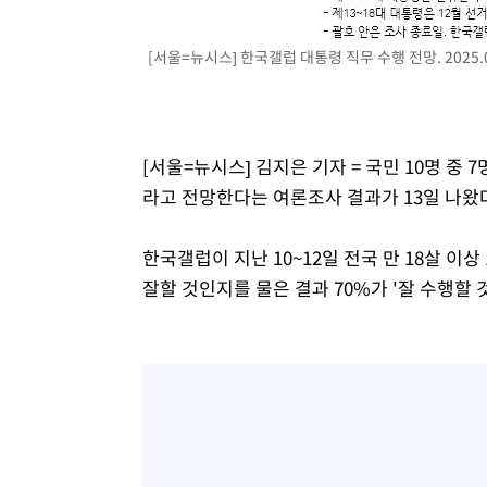
-28043초 전 >
[속보]종합특검, 대검 추가 압수수색…내란 중요임무종사
-24138초 전 >
[속보]코스닥, 800p 회복…0.26% 오른 801.67 마감
[서울=뉴시스] 한국갤럽 대통령 직무 수행 전망. 2025.0
-24068초 전 >
[속보]코스피, 301.88포인트(4.58%) 내린 6296.38 마
-23933초 전 >
[속보]원·달러 환율, 0.7원 내린 1423.8원 마감
-21532초 전 >
"여기 떨어졌다"…다누리, 스페이스X 로켓 달 충돌 흔적
[서울=뉴시스] 김지은 기자 = 국민 10명 중
-18577초 전 >
손흥민, 5경기 연속골 실패…LAFC는 승부차기 끝 과달
라고 전망한다는 여론조사 결과가 13일 나왔
-11178초 전 >
내일까지 39도 '펄펄'…기상청 "태풍 지나며 폭염 잠시 
-10815초 전 >
트럼프, 한국계 진보 주지사 후보 맹공…"공산주의가 최대
한국갤럽이 지난 10~12일 전국 만 18살 이
-10793초 전 >
"美간섭에 합의 지연"…트럼프, '이란 호르무즈 통제권'
잘할 것인지를 물은 결과 70%가 '잘 수행할 
-7313초 전 >
[속보]산업장관 "李정부, 원전 반대 안해…안정 전력 위해
-6010초 전 >
[속보]경찰, '홍명보 선임 논란' 대한축구협회·축구회관 