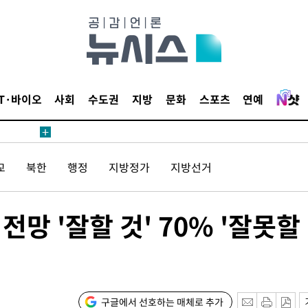
등 압수수색
태세 강
IT·바이오
사회
수도권
지방
문화
스포츠
연예
교
북한
행정
지방정가
지방선거
어"
·당황'
전망 '잘할 것' 70% '잘못할 
'
 혐의
감
구글에서 선호하는 매체로 추가