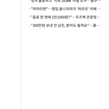
· 정차 불응하고 '시속 165㎞' 아찔 도주…음주운전자 체포
· "하마터면"…영업 끝나자마자 '와르르' 카페 테라스 덮친 대리석 외벽
· "음료 한 캔에 1만1000원?"…우즈벡 관광청까지 나섰다, 유튜버 폭로 후폭풍
· "300만원 보낸 전 남친, 받아도 될까요"…결혼 앞둔 예비신부의 뜻밖 고충