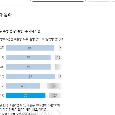
 포착
라하라 격파
다 높아
꺾인다"
 위협"
 수용할까
 불가피"
등 압수수색
태세 강
어"
·당황'
'