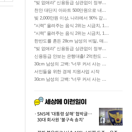
SNS에 '대통령 살해' 협박글…
30대 회사원 '불구속 송치'