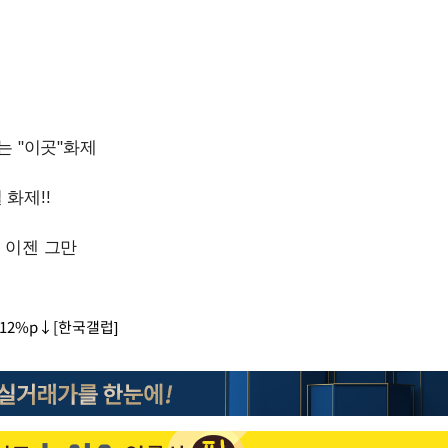
12%p↓[한국갤럽]