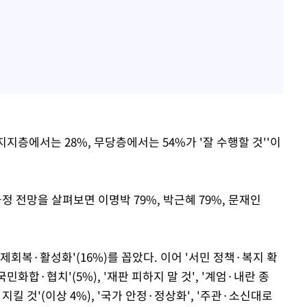
지층에서는 28%, 무당층에서는 54%가 '잘 수행할 것''이
정 전망을 살펴보면 이명박 79%, 박근혜 79%, 문재인
제회복·활성화'(16%)를 꼽았다. 이어 '서민 정책·복지 확
국민화합·협치'(5%), '재판 피하지 말 것', '계엄·내란 종
 지킬 것'(이상 4%), '국가 안정·정상화', '주관·소신대로