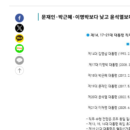
-21532초 전 >
"여기 떨어졌다"…다누리, 스페이스X 로켓 달 충돌 흔적
-18577초 전 >
손흥민, 5경기 연속골 실패…LAFC는 승부차기 끝 과달
문재인·박근혜·이명박보다 낮고 윤석열보
-11178초 전 >
내일까지 39도 '펄펄'…기상청 "태풍 지나며 폭염 잠시 
-10815초 전 >
트럼프, 한국계 진보 주지사 후보 맹공…"공산주의가 최대
-10793초 전 >
"美간섭에 합의 지연"…트럼프, '이란 호르무즈 통제권'
-7313초 전 >
[속보]산업장관 "李정부, 원전 반대 안해…안정 전력 위해
-6010초 전 >
[속보]경찰, '홍명보 선임 논란' 대한축구협회·축구회관 
-32213초 전 >
[속보]합참 "北 발사체는 단거리탄도미사일…감시·경계
화"
-31961초 전 >
日방위성, 北이 동해로 쏜 발사체는 탄도미사일 가능성
-30391초 전 >
[속보] SKT, 에이닷 서비스 장애 발생…"원인 파악 중"
-29797초 전 >
[속보]합참 "북, 동해상으로 미상 발사체 발사"
-29193초 전 >
'낮 최고 39도' 불볕더위…한밤 열대야도 계속[내일날씨]
-29152초 전 >
[속보]7~9일 프로야구 3연전도 폭염 취소…11일 재개
-28814초 전 >
"韓 외환시장 개입 관측 배경엔 美의 대한국 무역적자 있
-28641초 전 >
'월드컵 탈락 후폭풍' 축구협회…초유의 압수수색에 '충격
-28481초 전 >
서울 낮 37.9도, 올여름 최고치 경신…영등포 순간 '40도