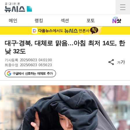
메인
랭킹
섹션
포토
대구·경북, 대체로 맑음…아침 최저 14도, 한
낮 32도
기사등록
2025/06/23 04:01:00
가
가
최종수정
2025/06/23 06:56:23
구글에서 선호하는 매체로 추가