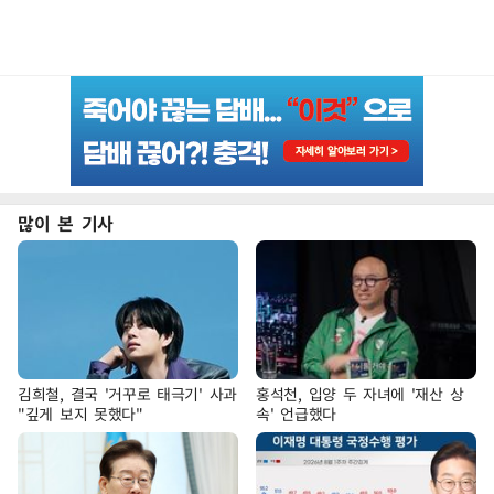
많이 본 기사
김희철, 결국 '거꾸로 태극기' 사과
홍석천, 입양 두 자녀에 '재산 상
"깊게 보지 못했다"
속' 언급했다