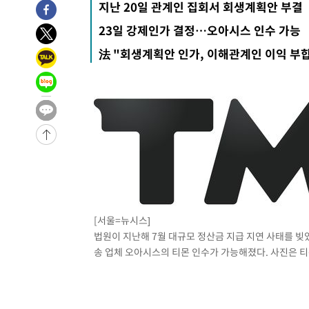
지난 20일 관계인 집회서 회생계획안 부결
-4458초 전 >
"미 전국적 살모네라 식중독 원인은 멕시코산 할라피뇨"-- 
23일 강제인가 결정…오아시스 인수 가능
-2971초 전 >
[속보]경찰·노동부, HL만도 평택사업장 끼임 사망 관련 
法 "회생계획안 인가, 이해관계인 이익 부
-31798초 전 >
낮 최고 37도 찜통더위…곳곳 소나기·강원 많은 비[내일
-30104초 전 >
SK하이닉스, 용인·청주 팹에 54조 투자…"AI 메모리 수
응"
-26960초 전 >
여자배구 이재영·이다영 자매, 아제르바이잔 투란VC 입
-26213초 전 >
외국인 심판 성 접대 7경기 들여다보니…한국 축구 '5승 2
-25947초 전 >
[속보]코스닥, 2.86포인트(0.36%) 내린 798.81마감
-25900초 전 >
[속보]코스피, 6200선 약보합…0.60% 내린 6258.77에
-25880초 전 >
[속보]원·달러 환율, 7.7원 내린 1416.1원 마감
-25769초 전 >
[속보] 노원서 40.1도 관측…서울, 2018년 이후 첫 40도
-22859초 전 >
[속보]종합특검, '계엄 수용공간 확보' 신용해 前교정본
[서울=뉴시스]
-21732초 전 >
외신들도 주목한 韓축구 파문…"국민적 공분에 수사 재개
법원이 지난해 7월 대규모 정산금 지급 지연 사태를 
-21703초 전 >
11시간 압수수색에 성접대 파문까지…'쑥대밭' 된 축구
송 업체 오아시스의 티몬 인수가 가능해졌다. 사진은 티몬 C
-20725초 전 >
[속보]규제합리화위원회 부위원장에 김태유 서울대 공대
병태 후임
-17083초 전 >
[속보]국힘 윤리위, '돌려차기 발언' 진종오·서범수 징계
-12408초 전 >
[속보] 7월 중국 수출 23.9%↑ 수입 27.5%↑…무역총