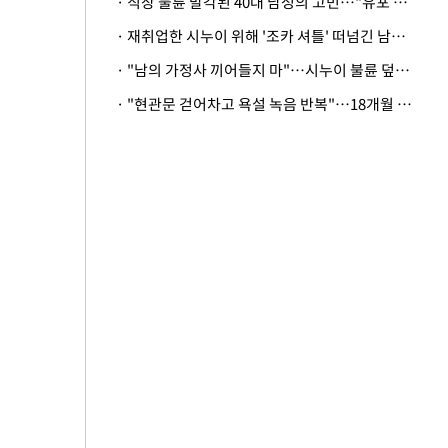
· 직장 불륜 발각된 40대 남성의 고민…"유포 동료 명예훼손·협박죄 고소 가능할까"
· 재취업한 시누이 위해 '조카 셔틀' 떠넘긴 남편…아내 "난 못한다"
· "남의 가정사 끼어들지 마"…시누이 불륜 덮으려는 남편에 억울한 아내
· "현관문 걷어차고 욕설 녹음 반복"…18개월 아기 키우는 집 뒤흔든 '앞집의 비극'