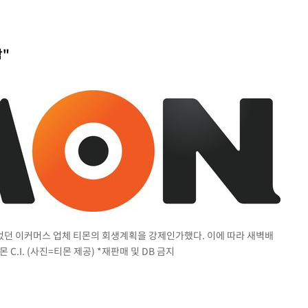
CDC
압수수색
합"
날씨]
요 선제 대
단
무'
 마쳐
부장 기소
"
빚었던 이커머스 업체 티몬의 회생계획을 강제인가했다. 이에 따라 새벽배
협회
.I. (사진=티몬 제공) *재판매 및 DB 금지
 교수…이
 절차 개시
액