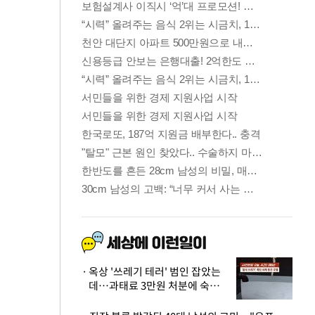
옥상 '쓰레기 테러' 범인 잡았는
데…과태료 3만원 처분에 숙박업
주 허탈