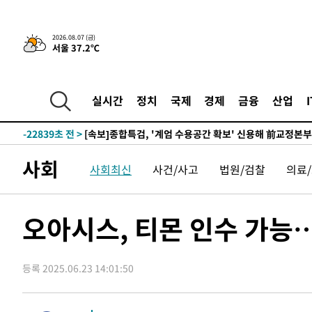
응"
-26940초 전 >
여자배구 이재영·이다영 자매, 아제르바이잔 투란VC 입
-26193초 전 >
외국인 심판 성 접대 7경기 들여다보니…한국 축구 '5승 2
2026.08.07 (금)
서울 37.2℃
-25927초 전 >
[속보]코스닥, 2.86포인트(0.36%) 내린 798.81마감
-25880초 전 >
[속보]코스피, 6200선 약보합…0.60% 내린 6258.77에
-25860초 전 >
[속보]원·달러 환율, 7.7원 내린 1416.1원 마감
실시간
정치
국제
경제
금융
산업
-25749초 전 >
[속보] 노원서 40.1도 관측…서울, 2018년 이후 첫 40도
-22839초 전 >
[속보]종합특검, '계엄 수용공간 확보' 신용해 前교정본
-21712초 전 >
외신들도 주목한 韓축구 파문…"국민적 공분에 수사 재개
사회
사회최신
사건/사고
법원/검찰
의료
-21683초 전 >
11시간 압수수색에 성접대 파문까지…'쑥대밭' 된 축구
-20705초 전 >
[속보]규제합리화위원회 부위원장에 김태유 서울대 공대
병태 후임
-17063초 전 >
[속보]국힘 윤리위, '돌려차기 발언' 진종오·서범수 징계
오아시스, 티몬 인수 가능
-12388초 전 >
[속보] 7월 중국 수출 23.9%↑ 수입 27.5%↑…무역총
25.3%↑
-9548초 전 >
[속보]'채상병 순직 책임' 임성근, 항소심도 징역 3년
등록 2025.06.23 14:01:50
-9414초 전 >
[속보]종합특검, '관저이전 봐주기 감사' 유병호 구속기소
-6014초 전 >
민주 콩고 에볼라환자 4천명 돌파, 4053명 발생 1850명 
-5264초 전 >
[속보]'300억원대 사기 혐의' 차가원 대표 구속 송치