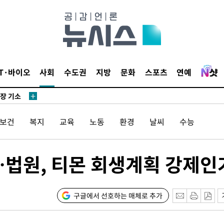
단
무'
 마쳐
IT·바이오
사회
수도권
지방
문화
스포츠
연예
부장 기소
"
/보건
복지
교육
노동
환경
날씨
수능
협회
 교수…이
 절차 개시
…법원, 티몬 회생계획 강제인
액
구글에서 선호하는 매체로 추가
사망