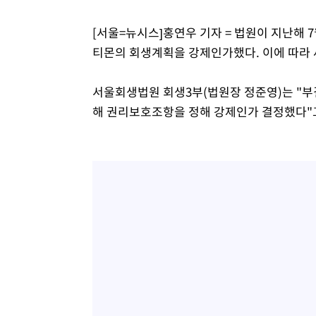
25.3%↑
-9568초 전 >
[속보]'채상병 순직 책임' 임성근, 항소심도 징역 3년
[서울=뉴시스]홍연우 기자 = 법원이 지난해 
-9434초 전 >
[속보]종합특검, '관저이전 봐주기 감사' 유병호 구속기소
티몬의 회생계획을 강제인가했다. 이에 따라
-6034초 전 >
민주 콩고 에볼라환자 4천명 돌파, 4053명 발생 1850명 
-5284초 전 >
[속보]'300억원대 사기 혐의' 차가원 대표 구속 송치
서울회생법원 회생3부(법원장 정준영)는 "
-4478초 전 >
"미 전국적 살모네라 식중독 원인은 멕시코산 할라피뇨"-- 
해 권리보호조항을 정해 강제인가 결정했다"고
-2991초 전 >
[속보]경찰·노동부, HL만도 평택사업장 끼임 사망 관련 