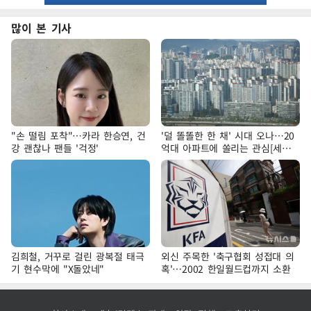
많이 본 기사
"손 떨림 포착"…카라 한승연, 건
'덜 똘똘한 한 채' 시대 오나…20
강 괜찮나 팬들 '걱정'
억대 아파트에 쏠리는 관심[세제
개편, 그 이후②]
김희철, 거꾸로 걸린 광복절 태극
외신 주목한 '축구협회 성접대 의
기 현수막에 "X돌았네"
혹'…2002 한일월드컵까지 소환