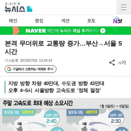
메인
랭킹
섹션
포토
본격 무더위로 교통량 증가…부산→서울 5
시간
기사등록
2025/07/06 10:34:34
가
가
구글에서 선호하는 매체로 추가
지방 방향 차량 40만대, 수도권 방향 43만대
오후 4~5시 서울방향 고속도로 '정체 절정'