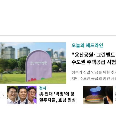
오늘의 헤드라인
"용산공원·그린벨트
수도권 주택공급 시
정부가 집값 안정을 위한 추
지만 수도권 공급의 키인 
있다. 주택 공급 실행력을 
정치
과 협력을 강화해야 한다는 
與 전대 '박빙'에 당
면, 오세훈 서울시장은 전날(
권주자들, 호남 민심
동산 대토론회에서 용산공원 
공략
"용