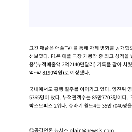
그간 애플은 애플TV+를 통해 자체 영화를 공개했으나
선보였다. F1은 애플 극장 개봉작 중 최고 성적을 
옹'(누적매출액 2억2140만달러) 기록을 갈아 치웠
억~약 8190억원)로 예상됐다.
국내에서도 흥행 질주를 이어가고 있다. 영진위 영
5365명이 봤다. 누적관객수는 85만7703명이다.
박스오피스 2위다. 쥬라기 월드4는 35만7040명을
◎공감언론 뉴시스
plain@newsis.com