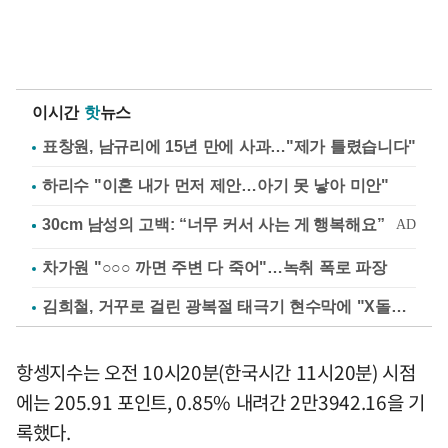
이시간
핫
뉴스
표창원, 남규리에 15년 만에 사과…"제가 틀렸습니다"
하리수 "이혼 내가 먼저 제안…아기 못 낳아 미안"
차가원 "○○○ 까면 주변 다 죽어"…녹취 폭로 파장
김희철, 거꾸로 걸린 광복절 태극기 현수막에 "X돌았네"
항셍지수는 오전 10시20분(한국시간 11시20분) 시점
에는 205.91 포인트, 0.85% 내려간 2만3942.16을 기
록했다.