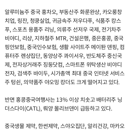
알루미늄주 중국 훙차오, 부동산주 화룬완샹, 카오룽창
치업, 링잔, 청쿵실업, 귀금속주 저우다푸, 식품주 캉스
푸, 스포츠 용품주 리닝, 의류주 선저우 국제, 전기차주
비야디, 리샹, 지하철주 MTR, 건설은행, 중은홍콩, 중국
핑안보험, 중국인수보험, 생활 사이트주 메이퇀 뎬핑, 컴
퓨터주 롄샹집단, 동양상주 콰이서우, 반도체주 중신국
제, 전자상거래주 징둥닷컴, 스마트폰 위탁생산 비야디
전자, 검색주 바이두, 시가총액 최대 중국 인터넷 서비스
주 텅쉰, 의약품주 야오밍 캉더도 크게 떨어지고 있다.
반면 홍콩중국여행사는 13% 이상 치솟고 배터리주 닝
더스다이(CATL), 뤄양 몰리브덴이 급등하고 있다.
중국생물 제약, 한썬제약, 스야오집단, 알리건강, 마카오