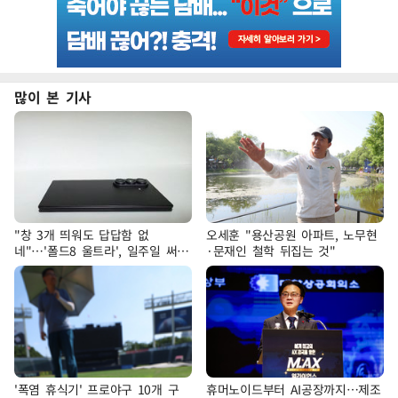
많이 본 기사
"창 3개 띄워도 답답함 없
오세훈 "용산공원 아파트, 노무현
네"…'폴드8 울트라', 일주일 써보
·문재인 철학 뒤집는 것"
니
'폭염 휴식기' 프로야구 10개 구
휴머노이드부터 AI공장까지…제조