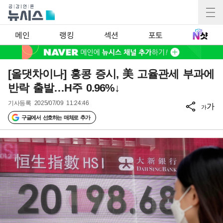
메인
랭킹
섹션
포토
[올댓차이나] 홍콩 증시, 美 고율관세 부과에
반락 출발…H주 0.96%↓
기사등록
2025/07/09 11:24:46
가
가
구글에서 선호하는 매체로 추가