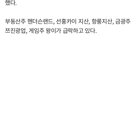
했다.
부동산주 헨더슨랜드, 선훙카이 지산, 항룽지산, 금광주
쯔진광업, 게임주 왕이가 급락하고 있다.