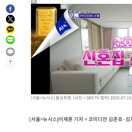
X
1시간 전 >
민주 콩고 에볼라환자 4천명 돌파, 4053명 발생 1850명 사망
-23996초 전 >
"낮 기온 소폭 하락"…수도권 폭염중대경보, 폭염경보로 하향
-23960초 전 >
[속보]이 대통령, '호우피해' 안동·의성 관할 4개 면 특별재난
선포
-23923초 전 >
[단독]중수청 지원 검사들, 정원 초과 시 낮은 계급 임용…희망
갈 수도
-21894초 전 >
낮 최고 37도 찜통더위…곳곳 소나기·강원 많은 비[내일날씨]
-20200초 전 >
SK하이닉스, 용인·청주 팹에 54조 투자…"AI 메모리 수요 선
응"
-17056초 전 >
여자배구 이재영·이다영 자매, 아제르바이잔 투란VC 입단
-16309초 전 >
외국인 심판 성 접대 7경기 들여다보니…한국 축구 '5승 2무'
-16043초 전 >
[속보]코스닥, 2.86포인트(0.36%) 내린 798.81마감
-15996초 전 >
[속보]코스피, 6200선 약보합…0.60% 내린 6258.77에 마쳐
-15976초 전 >
[속보]원·달러 환율, 7.7원 내린 1416.1원 마감
[서울=뉴시스] 돌싱포맨. (사진 = SBS TV 캡처) 2025.07.15
-15865초 전 >
[속보] 노원서 40.1도 관측…서울, 2018년 이후 첫 40도
-12955초 전 >
[속보]종합특검, '계엄 수용공간 확보' 신용해 前교정본부장 기
-11828초 전 >
외신들도 주목한 韓축구 파문…"국민적 공분에 수사 재개"
[서울=뉴시스]이재훈 기자 = 코미디언 김준호·김
-11799초 전 >
11시간 압수수색에 성접대 파문까지…'쑥대밭' 된 축구협회
-10821초 전 >
[속보]규제합리화위원회 부위원장에 김태유 서울대 공대 교수