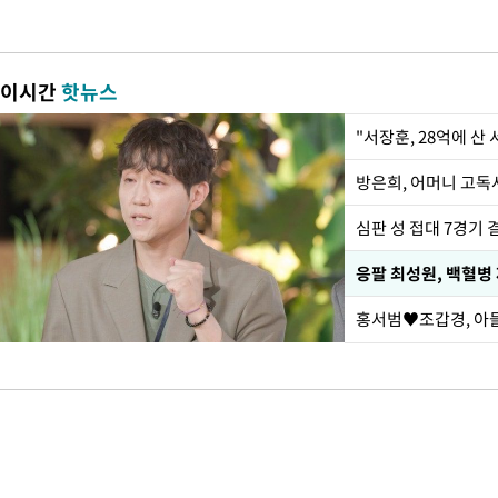
이시간
핫뉴스
"서장훈, 28억에 산
방은희, 어머니 고독사
심판 성 접대 7경기 
응팔 최성원, 백혈병
홍서범♥조갑경, 아들