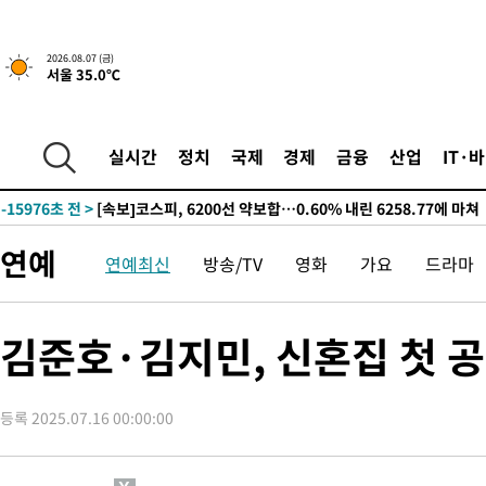
갈 수도
-21874초 전 >
낮 최고 37도 찜통더위…곳곳 소나기·강원 많은 비[내일날씨]
-20180초 전 >
SK하이닉스, 용인·청주 팹에 54조 투자…"AI 메모리 수요 선
2026.08.07 (금)
서울 35.0℃
응"
-17036초 전 >
여자배구 이재영·이다영 자매, 아제르바이잔 투란VC 입단
-16289초 전 >
외국인 심판 성 접대 7경기 들여다보니…한국 축구 '5승 2무'
-16023초 전 >
[속보]코스닥, 2.86포인트(0.36%) 내린 798.81마감
실시간
정치
국제
경제
금융
산업
IT·
-15976초 전 >
[속보]코스피, 6200선 약보합…0.60% 내린 6258.77에 마쳐
-15956초 전 >
[속보]원·달러 환율, 7.7원 내린 1416.1원 마감
-15845초 전 >
[속보] 노원서 40.1도 관측…서울, 2018년 이후 첫 40도
연예
연예최신
방송/TV
영화
가요
드라마
-12935초 전 >
[속보]종합특검, '계엄 수용공간 확보' 신용해 前교정본부장 기
-11808초 전 >
외신들도 주목한 韓축구 파문…"국민적 공분에 수사 재개"
-11779초 전 >
11시간 압수수색에 성접대 파문까지…'쑥대밭' 된 축구협회
김준호·김지민, 신혼집 첫 공
-10801초 전 >
[속보]규제합리화위원회 부위원장에 김태유 서울대 공대 교수
병태 후임
-7159초 전 >
[속보]국힘 윤리위, '돌려차기 발언' 진종오·서범수 징계 절차 
등록 2025.07.16 00:00:00
-2484초 전 >
[속보] 7월 중국 수출 23.9%↑ 수입 27.5%↑…무역총액 25.
5분 전 >
[속보]'채상병 순직 책임' 임성근, 항소심도 징역 3년
8분 전 >
[속보]종합특검, '관저이전 봐주기 감사' 유병호 구속기소