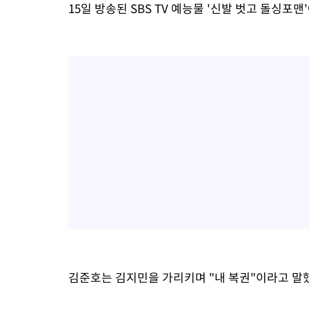
15일 방송된 SBS TV 예능물 '신발 벗고 돌싱
병태 후임
-7179초 전 >
[속보]국힘 윤리위, '돌려차기 발언' 진종오·서범수 징계 절차 
-2504초 전 >
[속보] 7월 중국 수출 23.9%↑ 수입 27.5%↑…무역총액 25.
5분 전 >
[속보]'채상병 순직 책임' 임성근, 항소심도 징역 3년
7분 전 >
[속보]종합특검, '관저이전 봐주기 감사' 유병호 구속기소
1시간 전 >
민주 콩고 에볼라환자 4천명 돌파, 4053명 발생 1850명 사망
김준호는 김지민을 가리키며 "내 복권"이라고 말