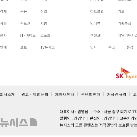
경제
금융
산업
아트클럽
기고
사회
수도권
지방
인터뷰
기획특집
문화
IT·바이오
스포츠
섹션코너
데일리뉴시
연예
포토
TV뉴시스
인사
부고
동정
회사소개
광고 · 제휴 문의
제휴사 안내
콘텐츠 판매
저작권 규약
고
대표이사 : 염영남
주소 : 서울 중구 퇴계로 1
발행인 : 염영남
편집인 : 염영남
고충처리인
뉴시스의 모든 콘텐츠는 저작권법의 보호를 받는 바, 무