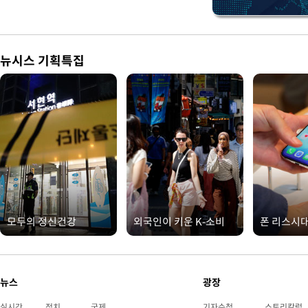
뉴시스 기획특집
모두의 정신건강
외국인이 키운 K-소비
폰 리스시
뉴스
광장
실시간
정치
국제
기자수첩
스토리칼럼