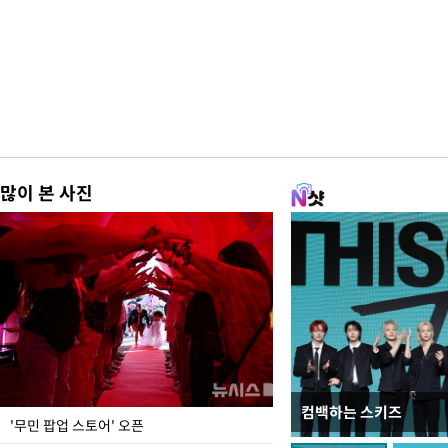
많이 본 사진
컴백하는 스키즈
지석천 뒤덮은 개구리
'무민 팝업 스토어' 오픈