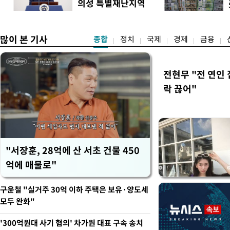
의성 특별재난지역
하던 수사감찰 기능을 인권
도
선포
많이 본 기사
종합
정치
국제
경제
금융
전현무 "전 연인
락 끊어"
"서장훈, 28억에 산 서초 건물 450
억에 매물로"
구윤철 "실거주 30억 이하 주택은 보유·양도세
모두 완화"
'300억원대 사기 혐의' 차가원 대표 구속 송치