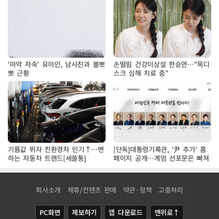
'마약 자숙' 유아인, 남사친과 볼뽀
손떨림 건강이상설 한승연…"목디
뽀 근황
스크 심해 치료 중"
기름값 뛰자 친환경차 인기↑…변
[단독]대통령기록관, '尹 추가' 홈
하는 자동차 트렌드[세쓸통]
페이지 공개…계엄 선포문은 빠져
회사소개
제휴/컨텐츠 판매
약관·정책
고충처리
PC화면
제보하기
앱 다운로드
맨위로↑