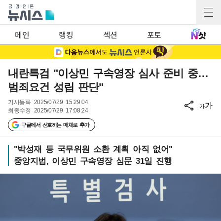
메인
랭킹
섹션
포토
내란특검 "이상민 구속영장 심사 준비 중…
범죄요건 성립 판단"
기사등록
2025/07/29 15:29:04
가
가
최종수정
2025/07/29 17:08:24
구글에서 선호하는 매체로 추가
"박성재 등 국무위원 소환 계획 아직 없어"
중앙지법, 이상민 구속영장 심문 31일 진행