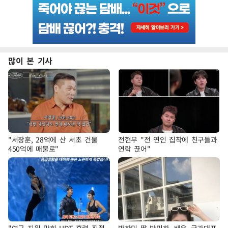
많이 본 기사
"서장훈, 28억에 산 서초 건물
전현무 "전 연인 집착에 친구들과
450억에 매물로"
연락 끊어"