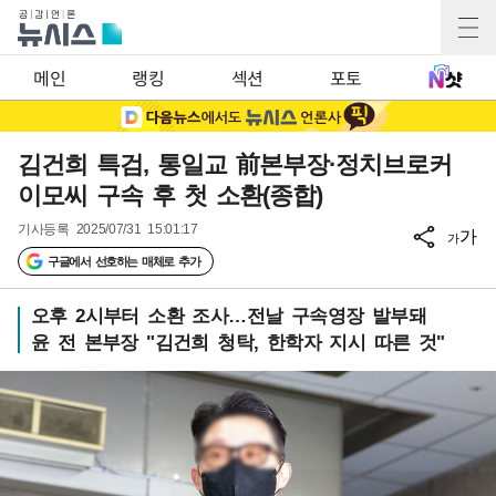
메인
랭킹
섹션
포토
김건희 특검, 통일교 前본부장·정치브로커
이모씨 구속 후 첫 소환(종합)
기사등록
2025/07/31 15:01:17
가
가
구글에서 선호하는 매체로 추가
오후 2시부터 소환 조사…전날 구속영장 발부돼
윤 전 본부장 "김건희 청탁, 한학자 지시 따른 것"