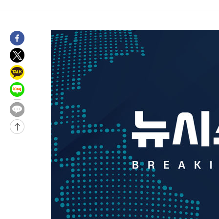
-8328초 전 >
손흥민, 68분 뛰고 2경기 침묵…LAFC, 톨루카에 1-0 승리(종합
-7600초 전 >
'2경기 연속 침묵' 손흥민, 톨루카전 68분만 뛰고 슈팅 0개
-6352초 전 >
이강인, 오늘 서울서 AT마드리드 입단식…'전례 없는 특급대우'
1시간 전 >
'여긴 20도, 저긴 50도'…열화상 카메라로 본 폭염 저감시설 '온도
2시간 전 >
콜롬비아 신임 우파 대통령 취임 하루만에 차량폭탄 폭발 사건
3시간 전 >
튀르키예 외무장관, "메카 3국 방위협정은 이란이 목표 아냐 " 밝혀
4시간 전 >
이군이 불법 군시설 건설한 레바논 남부에서 레바논군 3명 폭발로 
-32228초 전 >
네타냐후, 트럼프의 가자 평화 2차 15개조 평화안 '거부'
-28824초 전 >
이강인 ATM 입단식에 '상암벌 들썩'…"세계적인 선수 되길"
-27820초 전 >
태풍 돌핀, 중 저장성 타이저우시 해안에 상륙 (1보)
-25166초 전 >
AT마드리드 데뷔 앞둔 이강인, 맨시티전 선발 대신 '벤치 시작'
-23796초 전 >
[속보]與 강원·TK 당원투표 합산 김민석 48.54%로 승리…
44.40%
-23130초 전 >
與 강원·TK 당원투표 합산 김민석 46.01%로 승리…정청래
44.53%
-22970초 전 >
[속보]與전대 권리당원투표…강원·경북 김민석, 대구 정청래 
-22777초 전 >
[속보]與 당대표 경선, 경북 권리당원 투표 김민석 47.37%·
45.71%
-22679초 전 >
[속보]與 당대표 경선, 대구 권리당원 투표 정청래 47.82%·