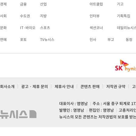
경제
금융
산업
아트클럽
기고
사회
수도권
지방
인터뷰
기획특집
문화
IT·바이오
스포츠
섹션코너
데일리뉴시
연예
포토
TV뉴시스
인사
부고
동정
회사소개
광고 · 제휴 문의
제휴사 안내
콘텐츠 판매
저작권 규약
고
대표이사 : 염영남
주소 : 서울 중구 퇴계로 1
발행인 : 염영남
편집인 : 염영남
고충처리인
뉴시스의 모든 콘텐츠는 저작권법의 보호를 받는 바, 무