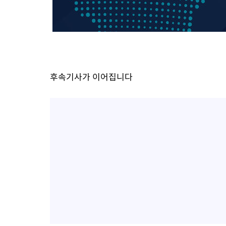
46.35%
-22476초 전 >
[속보]與 당대표 경선, 강원 권리당원 투표 김민석 승리…50.3
득표
-20394초 전 >
"일본축구협회, 대한축구협회 성 접대 의혹 심판 조사"
-13036초 전 >
[속보]장은수, KLPGA 제주삼다수 역전 우승…데뷔 10년 차에
정상
-8401초 전 >
"얼마나 더웠으면"…안동 물길공원서 헤엄친 구렁이 '소동'
-8328초 전 >
손흥민, 68분 뛰고 2경기 침묵…LAFC, 톨루카에 1-0 승리(종합
후속기사가 이어집니다
-7600초 전 >
'2경기 연속 침묵' 손흥민, 톨루카전 68분만 뛰고 슈팅 0개
-6352초 전 >
이강인, 오늘 서울서 AT마드리드 입단식…'전례 없는 특급대우'
1시간 전 >
'여긴 20도, 저긴 50도'…열화상 카메라로 본 폭염 저감시설 '온도
2시간 전 >
콜롬비아 신임 우파 대통령 취임 하루만에 차량폭탄 폭발 사건
3시간 전 >
튀르키예 외무장관, "메카 3국 방위협정은 이란이 목표 아냐 " 밝혀
4시간 전 >
이군이 불법 군시설 건설한 레바논 남부에서 레바논군 3명 폭발로 