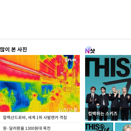
많이 본 사진
컴백하는 스키즈
극한 폭염에 바닥 드
알렉산드로바, 세계 1위 사발렌카 격침
도
원·달러환율 1300원대 목전