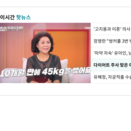
이시간
핫뉴스
'고지용과 이혼' 의사
'마약 자숙' 유아인,
유혜정, 자궁적출 수