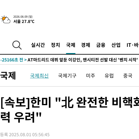
2026.08.09 (일)
서울 27.8℃
4시간 전 >
이군이 불법 군시설 건설한 레바논 남부에서 레바논군 3명 폭발로 
-32228초 전 >
네타냐후, 트럼프의 가자 평화 2차 15개조 평화안 '거부'
-28824초 전 >
이강인 ATM 입단식에 '상암벌 들썩'…"세계적인 선수 되길"
실시간
정치
국제
경제
금융
산업
IT·
-27820초 전 >
태풍 돌핀, 중 저장성 타이저우시 해안에 상륙 (1보)
-25166초 전 >
AT마드리드 데뷔 앞둔 이강인, 맨시티전 선발 대신 '벤치 시작'
-23796초 전 >
[속보]與 강원·TK 당원투표 합산 김민석 48.54%로 승리…
국제
국제최신
국제기구
미주
유럽
중국
44.40%
-23130초 전 >
與 강원·TK 당원투표 합산 김민석 46.01%로 승리…정청래
44.53%
-22970초 전 >
[속보]與전대 권리당원투표…강원·경북 김민석, 대구 정청래 
-22777초 전 >
[속보]與 당대표 경선, 경북 권리당원 투표 김민석 47.37%·
[속보]한미 "北 완전한 비
45.71%
-22679초 전 >
[속보]與 당대표 경선, 대구 권리당원 투표 정청래 47.82%·
46.35%
력 우려"
-22476초 전 >
[속보]與 당대표 경선, 강원 권리당원 투표 김민석 승리…50.3
득표
-20394초 전 >
"일본축구협회, 대한축구협회 성 접대 의혹 심판 조사"
-13036초 전 >
[속보]장은수, KLPGA 제주삼다수 역전 우승…데뷔 10년 차에
등록 2025.08.01 05:56:45
정상
-8401초 전 >
"얼마나 더웠으면"…안동 물길공원서 헤엄친 구렁이 '소동'