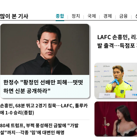
책"
많이 본 기사
종합
정치
국제
경제
금융
LAFC 손흥민, 
발 출격…득점포
한정수 "황정민 선배만 피해…떳떳
하면 신분 공개하라"
손흥민, 68분 뛰고 2경기 침묵…LAFC, 톨루카
에 1-0 승리(종합)
80세 트럼프, 부쩍 풍성해진 금발에 "가발
설"까지…각종 '밈'에 대변인 해명