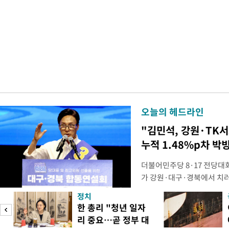
오늘의 헤드라인
"김민석, 강원·TK
누적 1.48%p차 박
더불어민주당 8·17 전당대
가 강원·대구·경북에서 치
48.54%(1만8977표)를 
정치
를 1622표(4.14%p) 차
피
한 총리 "청년 일자
·인천 권리당원 투표에서도 
리 중요…곧 정부 대
적 합산(가중치 미반영)에서도