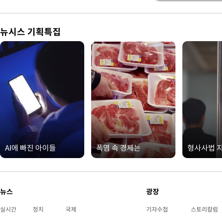
뉴시스 기획특집
AI에 빠진 아이들
폭염 속 경제는
형사사법 
뉴스
광장
실시간
정치
국제
기자수첩
스토리칼럼