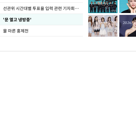
선관위 시간대별 투표율 입력 관련 기자회견하는 주진우 의원
'문 열고 냉방중'
물 마른 홍제천