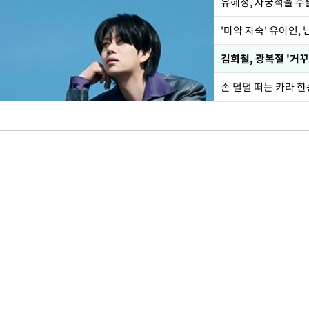
유혜정, 자궁적출 수
'마약 자숙' 유아인,
손 덜덜 떠는 카라 