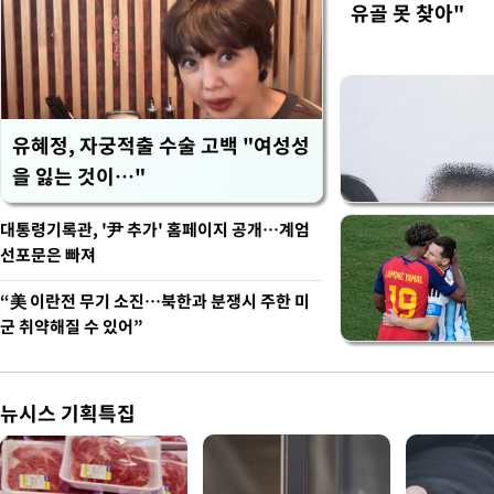
유골 못 찾아"
유혜정, 자궁적출 수술 고백 "여성성
을 잃는 것이…"
대통령기록관, '尹 추가' 홈페이지 공개…계엄
선포문은 빠져
“美 이란전 무기 소진…북한과 분쟁시 주한 미
군 취약해질 수 있어”
뉴시스 기획특집