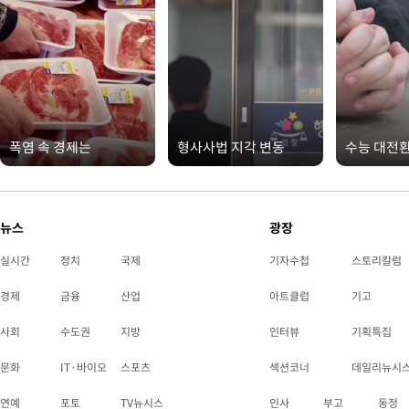
폭염 속 경제는
형사사법 지각 변동
수능 대전
뉴스
광장
실시간
정치
국제
기자수첩
스토리칼럼
경제
금융
산업
아트클럽
기고
사회
수도권
지방
인터뷰
기획특집
문화
IT·바이오
스포츠
섹션코너
데일리뉴시
연예
포토
TV뉴시스
인사
부고
동정