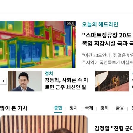
오늘의 헤드라인
"스마트정류장 20도
폭염 저감시설 극과 극
"여긴 20도인데, 몇 걸음 
주지역에 폭염특보가 며칠째 
주 북구 용봉동 패션의거리 
정치
기도 전인 이른 시각부터 열
장동혁, 사퇴론 속 이
통 샛노랗거나 새빨갛게 물들
르면 금주 쇄신안 발
른색, 온도가 높을수록 붉은
표
많이 본 기사
종합
정치
국제
경제
금융
김정렬 "친형 군