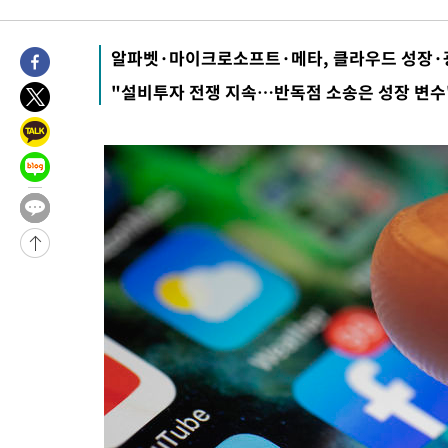
-16347초 전 >
이군이 불법 군시설 건설한 레바논 남부에서 레바논군 3명 폭
부상
-13465초 전 >
[속보]美중부 사령관, 이스라엘 긴급방문 다중화된 전선 상황 
알파벳·마이크로소프트·메타, 클라우드 성장·광
-11529초 전 >
美 국방부, 켄달 전 공군장관 보안허가 취소…“에어포스원 기
"설비투자 전쟁 지속…반독점 소송은 성장 변수
보, 언론 누출”
-11498초 전 >
‘축구의 신’ 아르헨티나 축구 선수 메시의 부친 지병 별세
-11473초 전 >
“美 이란전 무기 소진…북한과 분쟁시 주한 미군 취약해질 수 