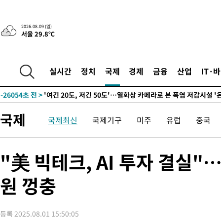
2026.08.09 (일)
서울 29.8℃
-11473초 전 >
“美 이란전 무기 소진…북한과 분쟁시 주한 미군 취약해질 수 
실시간
정치
국제
경제
금융
산업
IT·
-26054초 전 >
'여긴 20도, 저긴 50도'…열화상 카메라로 본 폭염 저감시설 '
차'
-25525초 전 >
콜롬비아 신임 우파 대통령 취임 하루만에 차량폭탄 폭발 사건
-19119초 전 >
튀르키예 외무장관, "메카 3국 방위협정은 이란이 목표 아냐 "
국제
국제최신
국제기구
미주
유럽
중국
-16327초 전 >
이군이 불법 군시설 건설한 레바논 남부에서 레바논군 3명 폭
부상
-13445초 전 >
[속보]美중부 사령관, 이스라엘 긴급방문 다중화된 전선 상황 
-11509초 전 >
美 국방부, 켄달 전 공군장관 보안허가 취소…“에어포스원 기
"美 빅테크, AI 투자 결실"
보, 언론 누출”
-11478초 전 >
‘축구의 신’ 아르헨티나 축구 선수 메시의 부친 지병 별세
원 껑충
-11453초 전 >
“美 이란전 무기 소진…북한과 분쟁시 주한 미군 취약해질 수 
-26074초 전 >
'여긴 20도, 저긴 50도'…열화상 카메라로 본 폭염 저감시설 '
차'
-25545초 전 >
콜롬비아 신임 우파 대통령 취임 하루만에 차량폭탄 폭발 사건
등록 2025.08.01 15:50:05
-19139초 전 >
튀르키예 외무장관, "메카 3국 방위협정은 이란이 목표 아냐 "