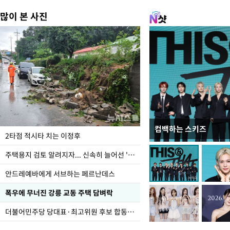
많이 본 사진
컴백하는 스키즈
이번주 국회에는 무슨 일
2타점 적시타 치는 이정후
주택용지 검토 알려지자... 신속히 늘어선 '근조화환'
안드레예바에게 서브하는 페르난데스
폭우에 무너진 강릉 교동 주택 담벼락
더불어민주당 당대표·최고위원 후보 합동연설회