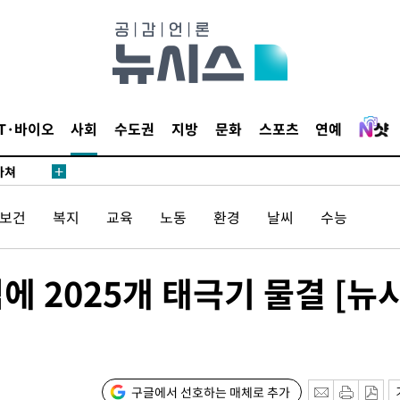
씨]
 선제 대
무'
IT·바이오
사회
수도권
지방
문화
스포츠
연예
마쳐
/보건
복지
교육
노동
환경
날씨
수능
소
에 2025개 태극기 물결 [뉴
수…이병태
지(종합)
0.3만개
 4.1%로
구글에서 선호하는 매체로 추가
말고 과감히