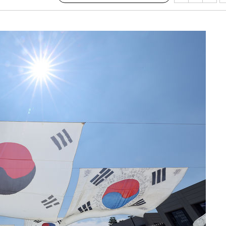
쪽 아웃바
 하향
별재난지역
…희망지 못
씨]
 선제 대
무'
마쳐
소
수…이병태