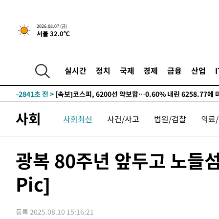
갈 수도
-8739초 전 >
낮 최고 37도 찜통더위…곳곳 소나기·강원 많은 비[내일날
-7045초 전 >
SK하이닉스, 용인·청주 팹에 54조 투자…"AI 메모리 수요
2026.08.07 (금)
서울 32.0℃
응"
-3901초 전 >
여자배구 이재영·이다영 자매, 아제르바이잔 투란VC 입단
-3154초 전 >
외국인 심판 성 접대 7경기 들여다보니…한국 축구 '5승 2
-2888초 전 >
[속보]코스닥, 2.86포인트(0.36%) 내린 798.81마감
실시간
정치
국제
경제
금융
산업
-2841초 전 >
[속보]코스피, 6200선 약보합…0.60% 내린 6258.77에 
-2821초 전 >
[속보]원·달러 환율, 7.7원 내린 1416.1원 마감
-2710초 전 >
[속보] 노원서 40.1도 관측…서울, 2018년 이후 첫 40도
사회
사회최신
사건/사고
법원/검찰
의료
3분 전 >
[속보]종합특검, '계엄 수용공간 확보' 신용해 前교정본부장 기
22분 전 >
외신들도 주목한 韓축구 파문…"국민적 공분에 수사 재개"
22분 전 >
11시간 압수수색에 성접대 파문까지…'쑥대밭' 된 축구협회
광복 80주년 앞두고 노들섬
38분 전 >
[속보]규제합리화위원회 부위원장에 김태유 서울대 공대 교
후임
Pic]
-27778초 전 >
이강인, 폭염 속 AT마드리드 첫 훈련…80명 식사 대접까
-24917초 전 >
미 사업체 일자리, 7월에 2.3만개 순감하고 그 전 2개월 1
하향수정 (2보)
-24365초 전 >
[속보] 미 사업체, 일자리 7월에 2.3만 개 줄어…실업률은
등록 2025.08.10 15:16:21
↓
-20228초 전 >
[속보]이 대통령 "부동산 공급 기존 사고방식 매달리지 