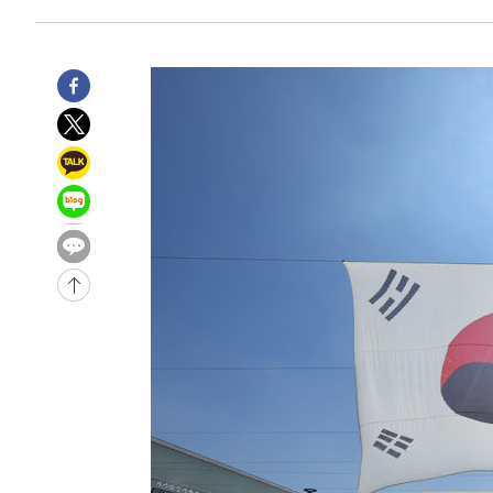
실천"
-19313초 전 >
이란, "오만과 '중앙 단일 루트' 합의…북쪽 인바운드·남
운드는 임시"
-10881초 전 >
"낮 기온 소폭 하락"…수도권 폭염중대경보, 폭염경보로
-10845초 전 >
[속보]이 대통령, '호우피해' 안동·의성 관할 4개 면 특
선포
-10808초 전 >
[단독]중수청 지원 검사들, 정원 초과 시 낮은 계급 임용
갈 수도
-8779초 전 >
낮 최고 37도 찜통더위…곳곳 소나기·강원 많은 비[내일날
-7085초 전 >
SK하이닉스, 용인·청주 팹에 54조 투자…"AI 메모리 수요
응"
-3941초 전 >
여자배구 이재영·이다영 자매, 아제르바이잔 투란VC 입단
-3194초 전 >
외국인 심판 성 접대 7경기 들여다보니…한국 축구 '5승 2
-2928초 전 >
[속보]코스닥, 2.86포인트(0.36%) 내린 798.81마감
-2881초 전 >
[속보]코스피, 6200선 약보합…0.60% 내린 6258.77에 
-2861초 전 >
[속보]원·달러 환율, 7.7원 내린 1416.1원 마감
-2750초 전 >
[속보] 노원서 40.1도 관측…서울, 2018년 이후 첫 40도
2분 전 >
[속보]종합특검, '계엄 수용공간 확보' 신용해 前교정본부장 기
21분 전 >
외신들도 주목한 韓축구 파문…"국민적 공분에 수사 재개"
21분 전 >
11시간 압수수색에 성접대 파문까지…'쑥대밭' 된 축구협회
38분 전 >
[속보]규제합리화위원회 부위원장에 김태유 서울대 공대 교