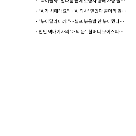
· "죽여줄까" 말다툼 끝에 보행자 향해 차량 돌진…50대 여성 중상
· "AI가 치매래요"…'AI 의사' 믿었다 골머리 앓는 美 의료계 '경고'
· "볶아달라니까!"…셀프 볶음밥 안 볶아줬다고 사장 폭행한 손님
· 천안 택배기사의 '매의 눈', 할머니 보이스피싱 피해 막아