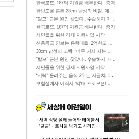
새벽 식당 몰래 들어와 테이블서
'쿨쿨'…토사물 남기고 사라진 남
성