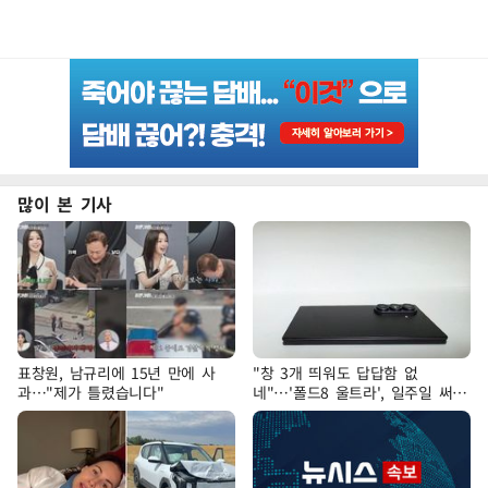
많이 본 기사
표창원, 남규리에 15년 만에 사
"창 3개 띄워도 답답함 없
과…"제가 틀렸습니다"
네"…'폴드8 울트라', 일주일 써보
니