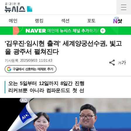
메인
랭킹
섹션
포토
'김우진·임시현 출격' 세계양궁선수권, 빛고
을 광주서 펼쳐진다
기사등록
2025/09/03 11:01:43
가
가
구글에서 선호하는 매체로 추가
오는 5일부터 12일까지 8일간 진행
리커브뿐 아니라 컴파운드도 첫 선