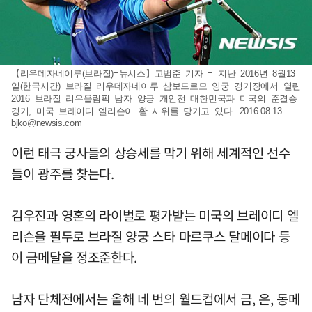
【리우데자네이루(브라질)=뉴시스】고범준 기자 = 지난 2016년 8월13
일(한국시간) 브라질 리우데자네이루 삼보드로모 양궁 경기장에서 열린
2016 브라질 리우올림픽 남자 양궁 개인전 대한민국과 미국의 준결승
경기, 미국 브레이디 엘리슨이 활 시위를 당기고 있다. 2016.08.13.
bjko@newsis.com
이런 태극 궁사들의 상승세를 막기 위해 세계적인 선수
들이 광주를 찾는다.
김우진과 영혼의 라이벌로 평가받는 미국의 브레이디 엘
리슨을 필두로 브라질 양궁 스타 마르쿠스 달메이다 등
이 금메달을 정조준한다.
남자 단체전에서는 올해 네 번의 월드컵에서 금, 은, 동메