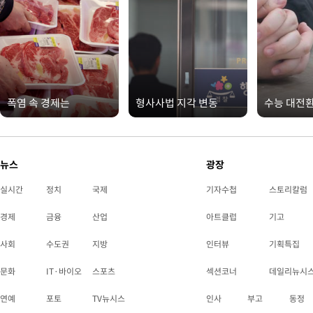
폭염 속 경제는
형사사법 지각 변동
수능 대전
뉴스
광장
실시간
정치
국제
기자수첩
스토리칼럼
경제
금융
산업
아트클럽
기고
사회
수도권
지방
인터뷰
기획특집
문화
IT·바이오
스포츠
섹션코너
데일리뉴시
연예
포토
TV뉴시스
인사
부고
동정