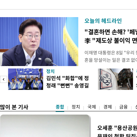
오늘의 헤드라인
"결혼하면 손해? '페
李 "제도상 불이익 
이재명 대통령은 8일 "우리
혼을 망설이는 일은 결코 없
하는 제도가 있을 경우 편하
정치
다. 이 대통령은 이날 오후 
김민석 "화합"에 정
로 찾은 결혼 페널티 22개'
청래 "뻔뻔" 송영길
이 대통령은 "결혼으로 인해
은 연임 직격
많이 본 기사
종합
정치
국제
경제
금융
오세훈 "용산공원
문재인 철학 뒤집