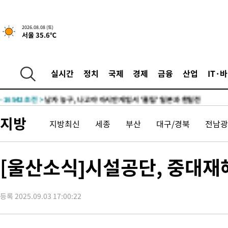
2시간 전 >
[속보]뉴욕증시 상승 마감…S&P 0.6% 나스닥 1.3%↑
-32277초 전 >
수도권 40도 육박 '펄펄'…동해안 일부 지역엔 호의주의보
2026.08.08 (토)
서울 35.6℃
-31246초 전 >
온열질환 사망자 3명 늘어…누적 환자 3000명 돌파
-25191초 전 >
강릉에 시간당 81.4㎜ 물폭탄…도로 잠기고 담벼락 붕괴
-21298초 전 >
백운산서 80년근 천종산삼 9뿌리 발견…감정가 1.3억원
실시간
정치
국제
경제
금융
산업
IT·
-19008초 전 >
선재도서 해루질 나섰다 실종 60대, 닷새 만에 숨진 채 발견
-16542초 전 >
남자 농구, 나고야 아시안게임서 '홈팀' 일본과 한일전
-15918초 전 >
여수 오동도 해상서 모터보트 전복…1명 사망·1명 실종
지방
지방최신
세종
부산
대구/경북
전남광
-12145초 전 >
극한폭염 한풀 꺾이지만…'낮 최고 35도' 무더위, 열대야 계속
주 날씨]
-9163초 전 >
축구협회 "압수수색·성접대 논란 사과…쇄신의 기회로 삼겠다"
-7680초 전 >
[속보]'압수수색·성접대 논란' 축구협회 "실망과 걱정 안겨드려
[울산소식]시설공단, 중대재
송"
1시간 전 >
'최고 37도' 폭염 지속…강원동해안 최대 150㎜ 비
2시간 전 >
[속보]뉴욕증시 상승 마감…S&P 0.6% 나스닥 1.3%↑
등록 2025.09.03 17:00:22
-32277초 전 >
수도권 40도 육박 '펄펄'…동해안 일부 지역엔 호의주의보
-31246초 전 >
온열질환 사망자 3명 늘어…누적 환자 3000명 돌파
-25191초 전 >
강릉에 시간당 81.4㎜ 물폭탄…도로 잠기고 담벼락 붕괴