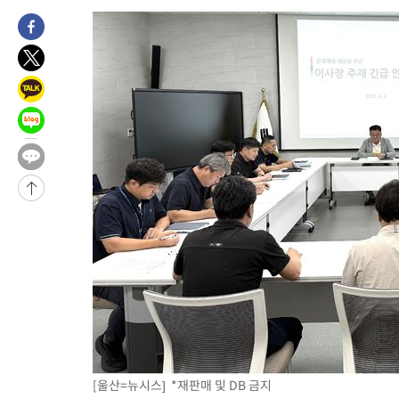
-21298초 전 >
백운산서 80년근 천종산삼 9뿌리 발견…감정가 1.3억원
-19008초 전 >
선재도서 해루질 나섰다 실종 60대, 닷새 만에 숨진 채 발견
-16542초 전 >
남자 농구, 나고야 아시안게임서 '홈팀' 일본과 한일전
-15918초 전 >
여수 오동도 해상서 모터보트 전복…1명 사망·1명 실종
-12145초 전 >
극한폭염 한풀 꺾이지만…'낮 최고 35도' 무더위, 열대야 계속
주 날씨]
-9163초 전 >
축구협회 "압수수색·성접대 논란 사과…쇄신의 기회로 삼겠다"
-7680초 전 >
[속보]'압수수색·성접대 논란' 축구협회 "실망과 걱정 안겨드려
송"
1시간 전 >
'최고 37도' 폭염 지속…강원동해안 최대 150㎜ 비
2시간 전 >
[속보]뉴욕증시 상승 마감…S&P 0.6% 나스닥 1.3%↑
[울산=뉴시스] *재판매 및 DB 금지