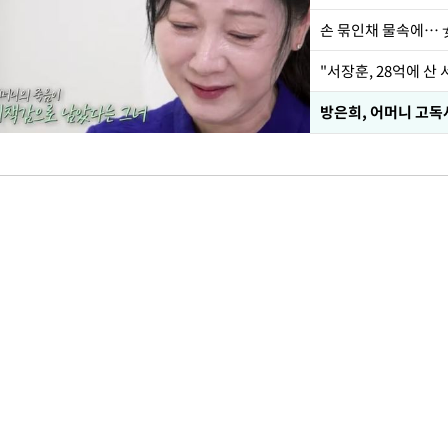
손 묶인채 물속에… 女
"서장훈, 28억에 산
방은희, 어머니 고독사