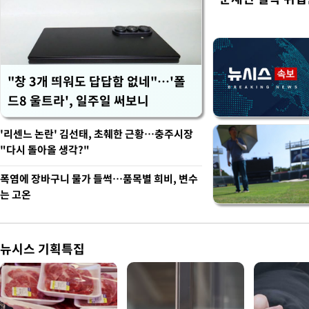
"창 3개 띄워도 답답함 없네"…'폴
드8 울트라', 일주일 써보니
'리센느 논란' 김선태, 초췌한 근황…충주시장
"다시 돌아올 생각?"
폭염에 장바구니 물가 들썩…품목별 희비, 변수
는 고온
뉴시스 기획특집