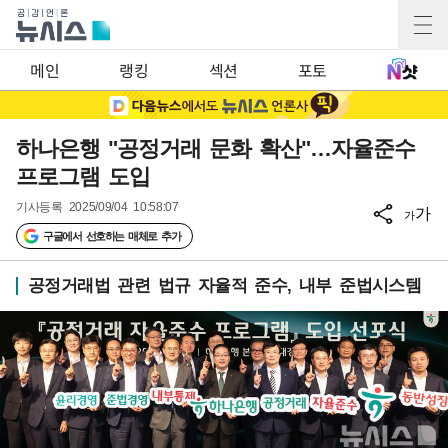
메인
랭킹
섹션
포토
하나은행 "공정거래 문화 확산"…자율준수
프로그램 도입
기사등록
2025/09/04 10:58:07
가
가
구글에서 선호하는 매체로 추가
공정거래법 관련 법규 자율적 준수, 내부 준법시스템