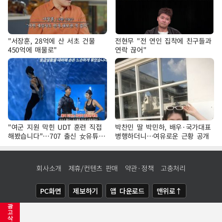
"서장훈, 28억에 산 서초 건물
전현무 "전 연인 집착에 친구들과
450억에 매물로"
연락 끊어"
"여군 지원 막힌 UDT 훈련 직접
박찬민 딸 박민하, 배우·국가대표
해봤습니다"…707 출신 女유튜버
병행하더니…여유로운 근황 공개
'완벽 소화'
회사소개
제휴/컨텐츠 판매
약관·정책
고충처리
PC화면
제보하기
앱 다운로드
맨위로↑
광
COPYRIGHTⓒ
NEWSIS
ALL RIGHTS RESERVED.
고
삭