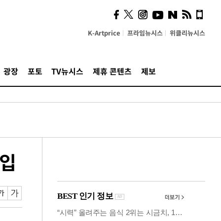
의견, 국토부·LH에 충실히
전달할 것"
K-Artprice
프라임뉴시스
위클리뉴시스
광장
포토
TV뉴시스
제휴 콘텐츠
제보
도입