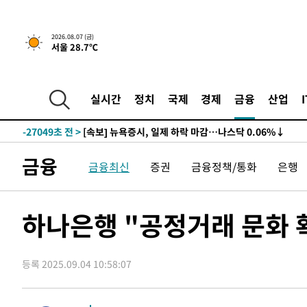
2026.08.07 (금)
서울 28.7℃
-27069초 전 >
[속보] 뉴욕증시, 일제 하락 마감…나스닥 0.06%↓
-31198초 전 >
[속보]美, 폴리실리콘 수입 규제…파생제품 15% 관세, 1
실시간
정치
국제
경제
금융
산업
발효
-29349초 전 >
[속보]트럼프, 美 원정출산 금지 행정명령 서명
-27049초 전 >
[속보] 뉴욕증시, 일제 하락 마감…나스닥 0.06%↓
-31218초 전 >
[속보]美, 폴리실리콘 수입 규제…파생제품 15% 관세, 1
금융
금융최신
증권
금융정책/통화
은행
발효
-29369초 전 >
[속보]트럼프, 美 원정출산 금지 행정명령 서명
-27069초 전 >
[속보] 뉴욕증시, 일제 하락 마감…나스닥 0.06%↓
하나은행 "공정거래 문화
등록 2025.09.04 10:58:07