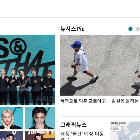
뉴시스Pic
전남광주… 열화상 카메라에 담긴
폭염으로 멈춘 프로야구… 발걸음 돌리는
그래픽뉴스
태풍 '돌핀' 예상 이동
경로