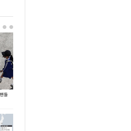
 팬들
이 대통령, '청년 대책 속도 높여야…폭염 문제도
입추 코앞인데 전
총력 대응'