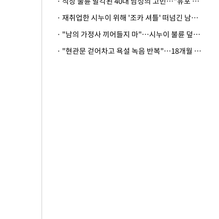
· 직장 불륜 발각된 40대 남성의 고민…"유포 동료 명예훼손·협박죄 고소 가능할까"
· 재취업한 시누이 위해 '조카 셔틀' 떠넘긴 남편…아내 "난 못한다"
· "남의 가정사 끼어들지 마"…시누이 불륜 덮으려는 남편에 억울한 아내
· "현관문 걷어차고 욕설 녹음 반복"…18개월 아기 키우는 집 뒤흔든 '앞집의 비극'