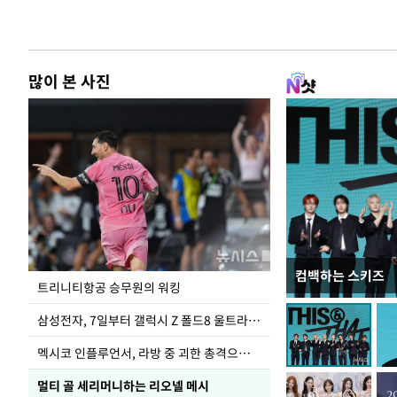
많이 본 사진
컴백하는 스키즈
입추 하루 앞둔 
트리니티항공 승무원의 워킹
폭염
삼성전자, 7일부터 갤럭시 Z 폴드8 울트라·폴드8·플립8 출시
멕시코 인플루언서, 라방 중 괴한 총격으로 사망
멀티 골 세리머니하는 리오넬 메시