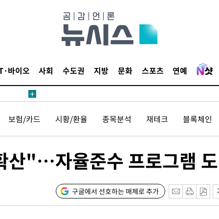
20일 후
IT·바이오
사회
수도권
지방
문화
스포츠
연예
20일 후
보험/카드
시황/환율
종목분석
재테크
블록체인
 확산"…자율준수 프로그램 
구글에서 선호하는 매체로 추가