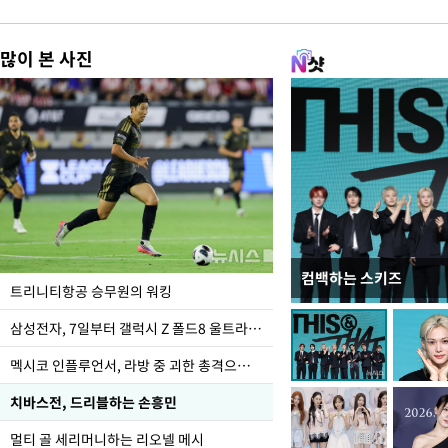
많이 본 사진
컴백하는 스키즈
입추 하루 앞둔 전남광
트리니티항공 승무원의 워킹
폭염
삼성전자, 7일부터 갤럭시 Z 폴드8 울트라·폴드8·플립8 출시
멕시코 인플루언서, 라방 중 괴한 총격으로 사망
치바스전, 드리블하는 손흥민
멀티 골 세리머니하는 리오넬 메시