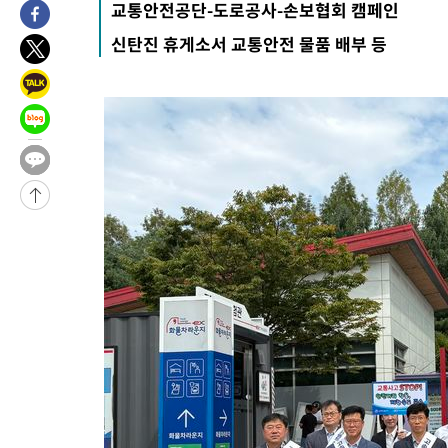
교통안전공단-도로공사-손보협회 캠페인
발효
-16970초 전 >
[속보]트럼프, 美 원정출산 금지 행정명령 서명
신탄진 휴게소서 교통안전 물품 배부 등
-14670초 전 >
[속보] 뉴욕증시, 일제 하락 마감…나스닥 0.06%↓
-32334초 전 >
민주 콩고 에볼라환자 4천명 돌파, 4053명 발생 1850명 사망
-31584초 전 >
[속보]'300억원대 사기 혐의' 차가원 대표 구속 송치
-30778초 전 >
"미 전국적 살모네라 식중독 원인은 멕시코산 할라피뇨"-- CD
-29291초 전 >
[속보]경찰·노동부, HL만도 평택사업장 끼임 사망 관련 압수
-29172초 전 >
[속보]합수본, '투표율 허위 입력' 중앙·서울·경기도 선관위 등
압수수색
-28927초 전 >
[속보]원·달러 환율, 오전 9시 1423.8원
-28723초 전 >
[속보]삼성전자·SK하이닉스 동반 강보합…1%대 상승 출발
-28709초 전 >
[속보]코스닥, 5.95포인트(0.74%) 상승한 807.62개장
-28677초 전 >
[속보]코스피, 6300선 재탈환…1.09% 오른 6365.07 개장
-25842초 전 >
시리아 다마스쿠스 교외에서 미니버스 폭발.. 14명 부상, 3명은
태
-25140초 전 >
입추에도 극한더위…서울 낮 39도 '폭염중대경보'
-20104초 전 >
이란, 호르무즈서 "적국 목표물들"과 대치로 남부 케슘섬에서 
례 큰 폭발음
-18819초 전 >
[속보]美, 폴리실리콘 수입 규제…파생제품 15% 관세, 120일
발효
-16970초 전 >
[속보]트럼프, 美 원정출산 금지 행정명령 서명