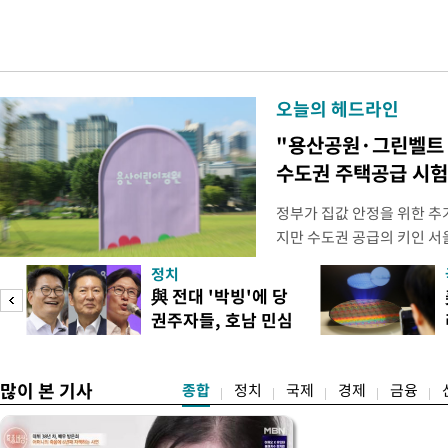
오늘의 헤드라인
"용산공원·그린벨트
수도권 주택공급 시
정부가 집값 안정을 위한 추
지만 수도권 공급의 키인 
있다. 주택 공급 실행력을 
정치
과 협력을 강화해야 한다는 
與 전대 '박빙'에 당
면, 오세훈 서울시장은 전날(
권주자들, 호남 민심
동산 대토론회에서 용산공원 
공략
"용
많이 본 기사
종합
정치
국제
경제
금융