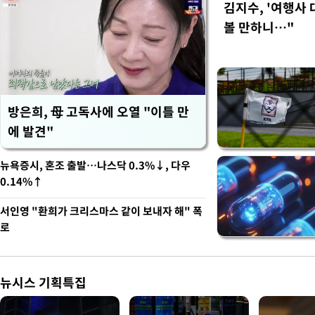
김지수, '여행사 
볼 만하니…"
방은희, 母 고독사에 오열 "이틀 만
에 발견"
뉴욕증시, 혼조 출발…나스닥 0.3%↓, 다우
0.14%↑
서인영 "환희가 크리스마스 같이 보내자 해" 폭
로
뉴시스 기획특집