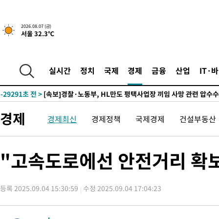
2026.08.07 (금)
서울 32.3℃
-14670초 전 >
[속보] 뉴욕증시, 일제 하락 마감…나스닥 0.06%↓
-32334초 전 >
민주 콩고 에볼라환자 4천명 돌파, 4053명 발생 1850명 사망
-31584초 전 >
[속보]'300억원대 사기 혐의' 차가원 대표 구속 송치
실시간
정치
국제
경제
금융
산업
IT·
-30778초 전 >
"미 전국적 살모네라 식중독 원인은 멕시코산 할라피뇨"-- CD
-29291초 전 >
[속보]경찰·노동부, HL만도 평택사업장 끼임 사망 관련 압수
-29172초 전 >
[속보]합수본, '투표율 허위 입력' 중앙·서울·경기도 선관위 등
경제
경제최신
경제정책
국제경제
건설부동산
압수수색
-28927초 전 >
[속보]원·달러 환율, 오전 9시 1423.8원
-28723초 전 >
[속보]삼성전자·SK하이닉스 동반 강보합…1%대 상승 출발
-28709초 전 >
[속보]코스닥, 5.95포인트(0.74%) 상승한 807.62개장
"고속도로에선 안전거리 확보
-28677초 전 >
[속보]코스피, 6300선 재탈환…1.09% 오른 6365.07 개장
-25842초 전 >
시리아 다마스쿠스 교외에서 미니버스 폭발.. 14명 부상, 3명은
태
등록 2025.09.04 15:30:59
수정 2025.09.04 17:04:23
-25140초 전 >
입추에도 극한더위…서울 낮 39도 '폭염중대경보'
-20104초 전 >
이란, 호르무즈서 "적국 목표물들"과 대치로 남부 케슘섬에서 
례 큰 폭발음
-18819초 전 >
[속보]美, 폴리실리콘 수입 규제…파생제품 15% 관세, 120일