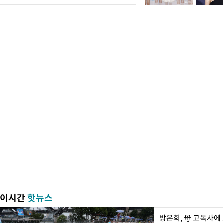
이시간
핫뉴스
방은희, 母 고독사에 