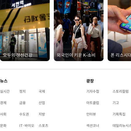
모두의 정신건강
외국인이 키운 K-소비
폰 리스시
뉴스
광장
실시간
정치
국제
기자수첩
스토리칼럼
경제
금융
산업
아트클럽
기고
사회
수도권
지방
인터뷰
기획특집
문화
IT·바이오
스포츠
섹션코너
데일리뉴시