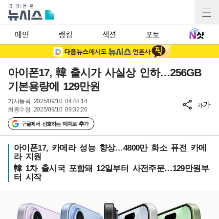
메인
랭킹
섹션
포토
아이폰17, 韓 출시가 사실상 인하…256GB
기본용량에 129만원
기사등록
2025/09/10 04:48:14
가
가
최종수정
2025/09/10 09:32:26
구글에서 선호하는 매체로 추가
아이폰17, 카메라 성능 향상…4800만 화소 퓨전 카메
라 지원
韓 1차 출시국 포함돼 12일부터 사전주문…129만원부
터 시작