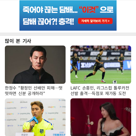
많이 본 기사
한정수 "황정민 선배만 피해…떳
LAFC 손흥민, 리그스컵 톨루카전
떳하면 신분 공개하라"
선발 출격…득점포 재가동 도전