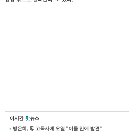
이시간
핫
뉴스
방은희, 母 고독사에 오열 "이틀 만에 발견"