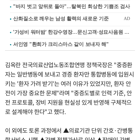
"바지 벗고 앞뒤로 돌아"…탈북민 회상한 기쁨조 검사
'가성비 워터밤' 한강수영장…문신고객·성묘사음원 민원
서인영 "환희가 크리스마스 같이 보내자 해"
김옥란 전국의료산업노동조합연맹 정책국장은 "중증환
자는 일반병동에 보내고 경증 환자만 통합병동에 입원시
키는 '환자 가려 받기'는 여러 이유가 있었지만, 환자 안
전이 가장 중요한 문제"라며 "중증도별로 인력 기준, 안
전 프로토콜, 장비 지원을 현실성 있게 반영해 구체적으
로 설계해야 한다"고 했다.
이 외에도 토론 과정에서 ▲의료기관 단위 간호·간병통
합서비스 시행 ▲간병 정책가산료 인상 ▲장애인 간병