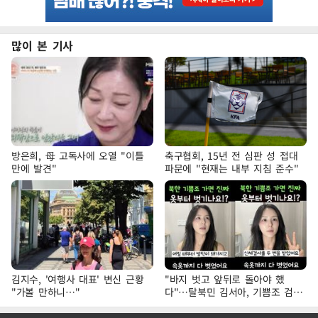
많이 본 기사
방은희, 母 고독사에 오열 "이틀
축구협회, 15년 전 심판 성 접대
만에 발견"
파문에 "현재는 내부 지침 준수"
김지수, '여행사 대표' 변신 근황
"바지 벗고 앞뒤로 돌아야 했
"가볼 만하니…"
다"…탈북민 김서아, 기쁨조 검사
수치심 회상