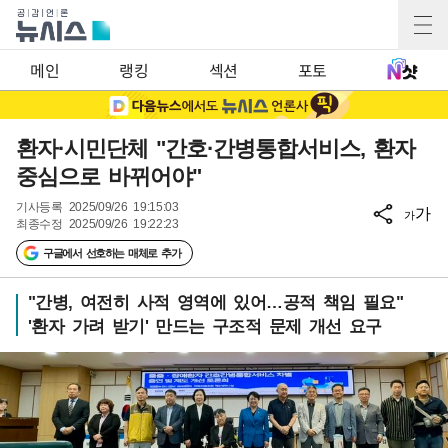
메인
랭킹
섹션
포토
환자·시민단체 "간호·간병통합서비스, 환자
중심으로 바뀌어야"
기사등록
2025/09/26 19:15:03
가
가
최종수정
2025/09/26 19:22:23
구글에서 선호하는 매체로 추가
"간병, 여전히 사적 영역에 있어…공적 책임 필요"
'환자 가려 받기' 만드는 구조적 문제 개선 요구