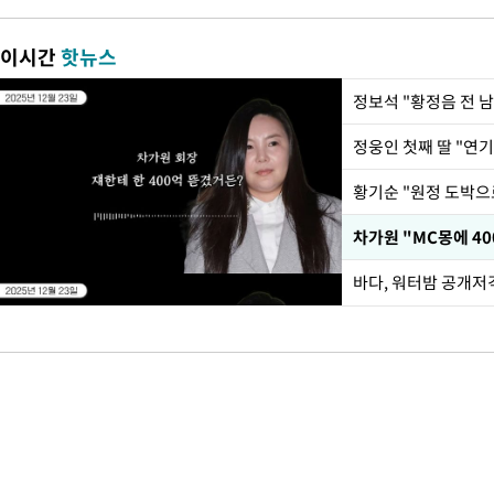
이시간
핫뉴스
정웅인 첫째 딸 "연기
황기순 "원정 도박으
바다, 워터밤 공개저격