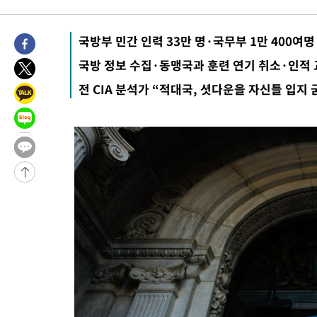
-28411초 전 >
[속보]전남광주 초대 시민추천 부시장에 백승주·윤난실
-25972초 전 >
서울 열대야 15일째 지속…비공식 '초열대야' 30도 넘어
국방부 민간 인력 33만 명·국무부 1만 400여명
-24539초 전 >
[속보]코스닥, 2.15포인트(0.27%) 내린 797.44 출발
국방 정보 수집·동맹국과 훈련 연기 취소·인적 
-24522초 전 >
[속보]코스피, 119.51포인트(1.81%) 내린 6478.75 개장
전 CIA 분석가 “적대국, 셧다운을 자신들 입지
-20969초 전 >
6월 경상수지 497.3억 달러…두 달 연속 사상 최대
-20920초 전 >
서울 낮 39도 '폭염중대경보'…40도 관측 가능성도
-18282초 전 >
미 워싱턴주 스포캔 시의 통제불능 3개 산불, 방화선 일부 구축
-10455초 전 >
[속보] 호르무즈 해협 이란-오만 협상 기대속 뉴욕증시 혼조 마
우 0.49%↑
-8810초 전 >
[속보] 이란 대통령 "지금 최고지도자와 소통하기가 매우 어려워
임 3년 인터뷰
1시간 전 >
[속보] "이란-오만, 호르무즈 해협 통행 항로 합의" 이란 외무부 대