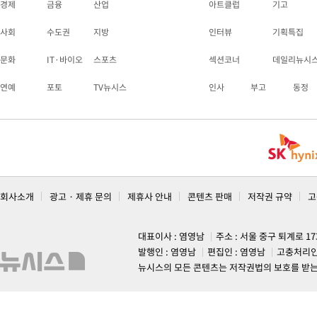
경제
금융
산업
아트클럽
기고
사회
수도권
지방
인터뷰
기획특집
문화
IT·바이오
스포츠
섹션코너
데일리뉴시
연예
포토
TV뉴시스
인사
부고
동정
회사소개
광고 · 제휴 문의
제휴사 안내
콘텐츠 판매
저작권 규약
고
대표이사 : 염영남
주소 : 서울 중구 퇴계로 1
발행인 : 염영남
편집인 : 염영남
고충처리인
뉴시스의 모든 콘텐츠는 저작권법의 보호를 받는 바, 무