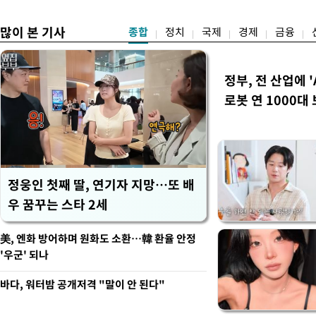
많이 본 기사
종합
정치
국제
경제
금융
정부, 전 산업에 '
로봇 연 1000대
정웅인 첫째 딸, 연기자 지망…또 배
우 꿈꾸는 스타 2세
美, 엔화 방어하며 원화도 소환…韓 환율 안정
'우군' 되나
바다, 워터밤 공개저격 "말이 안 된다"