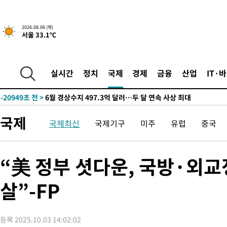
색
-29326초 전 >
[속보]산업장관 "美무역법 제301조 과잉생산 결과 발표 8월 중
상
-29119초 전 >
[속보]코스피 매도사이드카 발동…4%대 급락
2026.08.06 (목)
서울 33.1℃
-28391초 전 >
[속보]전남광주 초대 시민추천 부시장에 백승주·윤난실
-25952초 전 >
서울 열대야 15일째 지속…비공식 '초열대야' 30도 넘어
-24519초 전 >
[속보]코스닥, 2.15포인트(0.27%) 내린 797.44 출발
실시간
정치
국제
경제
금융
산업
IT·
-24502초 전 >
[속보]코스피, 119.51포인트(1.81%) 내린 6478.75 개장
-20949초 전 >
6월 경상수지 497.3억 달러…두 달 연속 사상 최대
-20900초 전 >
서울 낮 39도 '폭염중대경보'…40도 관측 가능성도
국제
국제최신
국제기구
미주
유럽
중국
-18262초 전 >
미 워싱턴주 스포캔 시의 통제불능 3개 산불, 방화선 일부 구축
-10435초 전 >
[속보] 호르무즈 해협 이란-오만 협상 기대속 뉴욕증시 혼조 마
우 0.49%↑
-8790초 전 >
[속보] 이란 대통령 "지금 최고지도자와 소통하기가 매우 어려워
“美 정부 셧다운, 국방·외
임 3년 인터뷰
1시간 전 >
[속보] "이란-오만, 호르무즈 해협 통행 항로 합의" 이란 외무부 대
살”-FP
-31262초 전 >
[속보]산업장관 "李정부, 원전 반대 안해…안정 전력 위해 불가
-29959초 전 >
[속보]경찰, '홍명보 선임 논란' 대한축구협회·축구회관 등 압
색
-29346초 전 >
[속보]산업장관 "美무역법 제301조 과잉생산 결과 발표 8월 중
등록 2025.10.03 14:02:02
상
-29139초 전 >
[속보]코스피 매도사이드카 발동…4%대 급락