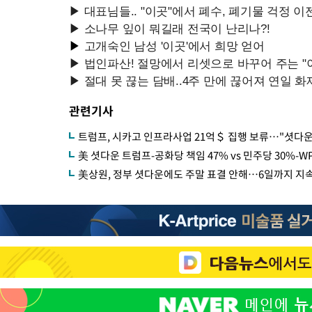
관련기사
트럼프, 시카고 인프라사업 21억＄ 집행 보류…"셧다운
美 셧다운 트럼프-공화당 책임 47% vs 민주당 30%-W
美상원, 정부 셧다운에도 주말 표결 안해…6일까지 지