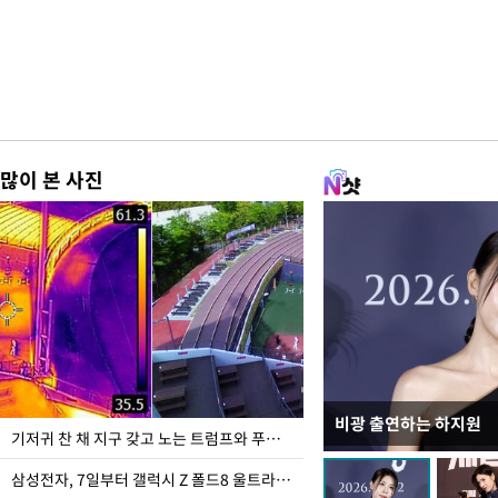
많이 본 사진
비광 출연하는 하지원
이재명 대통령, "수사
기저귀 찬 채 지구 갖고 노는 트럼프와 푸틴 형상 미로
선 다해 강구해야"
삼성전자, 7일부터 갤럭시 Z 폴드8 울트라·폴드8·플립8 출시