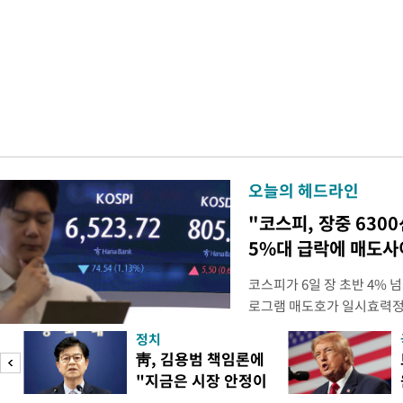
오늘의 헤드라인
"코스피, 장중 630
5%대 급락에 매도
코스피가 6일 장 초반 4%
로그램 매도호가 일시효력정
한국거래소는 이날 오전 10
정치
했다고 밝혔다. 발동 당시 
靑, 김용범 책임론에
대비 5.12% 급락한 987.
"지금은 시장 안정이
스피200을 기초자산으로 하
우선"