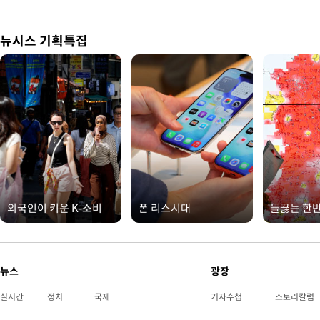
뉴시스 기획특집
외국인이 키운 K-소비
폰 리스시대
들끓는 한
뉴스
광장
실시간
정치
국제
기자수첩
스토리칼럼