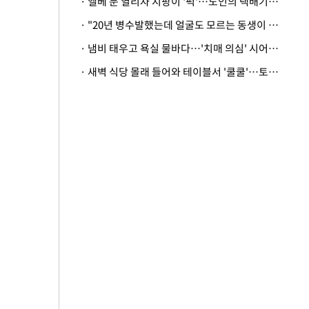
· 엘베 문 열리자 지팡이 '퍽'…노인의 택배기사 폭행 이유
· "20년 병수발했는데 얼굴도 모르는 동생이 유산 절반을"…배다른 형제 상속권 있을까
· 냄비 태우고 욕실 물바다…'치매 의심' 시어머니 검사 권유했다가 '날벼락'
· 새벽 식당 몰래 들어와 테이블서 '쿨쿨'…토사물 남기고 사라진 남성