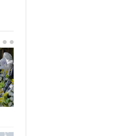
이번주 국회에는 무슨 일이? [뉴시스국회토pic]
청와대 일주일