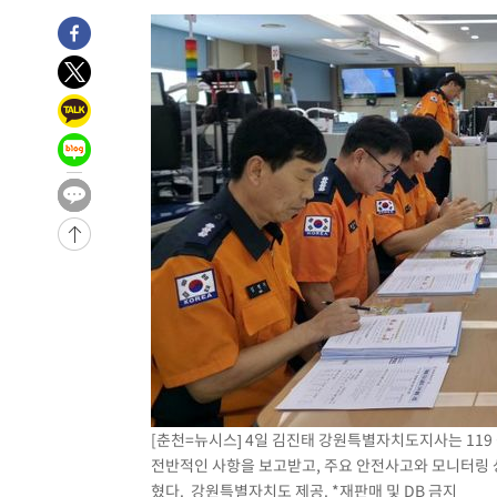
-30535초 전 >
온열질환 사망자 3명 늘어…누적 환자 3000명 돌파
-24480초 전 >
강릉에 시간당 81.4㎜ 물폭탄…도로 잠기고 담벼락 붕괴
-20587초 전 >
백운산서 80년근 천종산삼 9뿌리 발견…감정가 1.3억원
-18297초 전 >
선재도서 해루질 나섰다 실종 60대, 닷새 만에 숨진 채 발
-15831초 전 >
남자 농구, 나고야 아시안게임서 '홈팀' 일본과 한일전
-15207초 전 >
여수 오동도 해상서 모터보트 전복…1명 사망·1명 실종
-11434초 전 >
극한폭염 한풀 꺾이지만…'낮 최고 35도' 무더위, 열대야
주 날씨]
-8452초 전 >
축구협회 "압수수색·성접대 논란 사과…쇄신의 기회로 삼
-6969초 전 >
[속보]'압수수색·성접대 논란' 축구협회 "실망과 걱정 안
송"
1시간 전 >
'최고 37도' 폭염 지속…강원동해안 최대 150㎜ 비
3시간 전 >
[속보]뉴욕증시 상승 마감…S&P 0.6% 나스닥 1.3%↑
[춘천=뉴시스] 4일 김진태 강원특별자치도지사는 11
전반적인 사항을 보고받고, 주요 안전사고와 모니터링 
혔다. 강원특별자치도 제공. *재판매 및 DB 금지