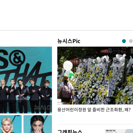
뉴시스Pic
일주일
용산어린이정원 앞 즐비한 근조화환, 왜?
그래픽뉴스