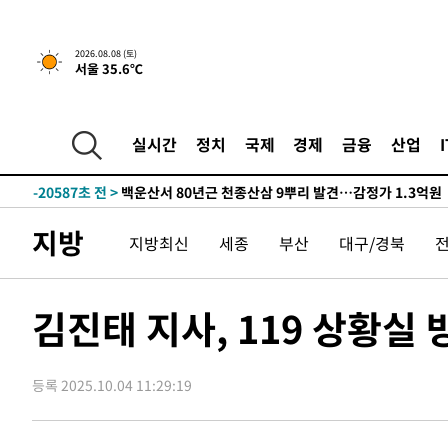
3시간 전 >
[속보]뉴욕증시 상승 마감…S&P 0.6% 나스닥 1.3%↑
-31784초 전 >
[속보]이강인 "감독님이 원하는 마음 느꼈고, 많은 트로피
2026.08.08 (토)
서울 35.6℃
틀레티코 이적"
-31566초 전 >
수도권 40도 육박 '펄펄'…동해안 일부 지역엔 호의주의
-30535초 전 >
온열질환 사망자 3명 늘어…누적 환자 3000명 돌파
-24480초 전 >
강릉에 시간당 81.4㎜ 물폭탄…도로 잠기고 담벼락 붕괴
실시간
정치
국제
경제
금융
산업
-20587초 전 >
백운산서 80년근 천종산삼 9뿌리 발견…감정가 1.3억원
-18297초 전 >
선재도서 해루질 나섰다 실종 60대, 닷새 만에 숨진 채 발
-15831초 전 >
남자 농구, 나고야 아시안게임서 '홈팀' 일본과 한일전
지방
지방최신
세종
부산
대구/경북
-15207초 전 >
여수 오동도 해상서 모터보트 전복…1명 사망·1명 실종
-11434초 전 >
극한폭염 한풀 꺾이지만…'낮 최고 35도' 무더위, 열대야
주 날씨]
-8452초 전 >
축구협회 "압수수색·성접대 논란 사과…쇄신의 기회로 삼
김진태 지사, 119 상황실
-6969초 전 >
[속보]'압수수색·성접대 논란' 축구협회 "실망과 걱정 안
송"
1시간 전 >
'최고 37도' 폭염 지속…강원동해안 최대 150㎜ 비
등록 2025.10.04 11:29:19
3시간 전 >
[속보]뉴욕증시 상승 마감…S&P 0.6% 나스닥 1.3%↑
-31784초 전 >
[속보]이강인 "감독님이 원하는 마음 느꼈고, 많은 트로피
틀레티코 이적"
-31566초 전 >
수도권 40도 육박 '펄펄'…동해안 일부 지역엔 호의주의