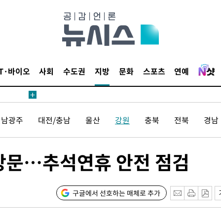
 원해 아
보
IT·바이오
사회
수도권
지방
문화
스포츠
연예
견
전남광주
대전/충남
울산
강원
충북
전북
경남
 계속[다음
겠다"
 방문…추석연휴 안전 점검
겨드려 죄
구글에서 선호하는 매체로 추가
 원해 아
보