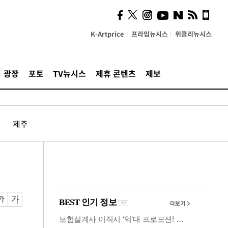
사이 해답 찾았죠"…알을
깨고 나온 '초자아'
K-Artprice
프라임뉴시스
위클리뉴시스
광장
포토
TV뉴시스
제휴 콘텐츠
제보
제주