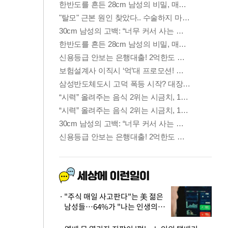
"주식 매일 사고판다"는 美 젊은
남성들…64%가 "나는 인생의
패배자“