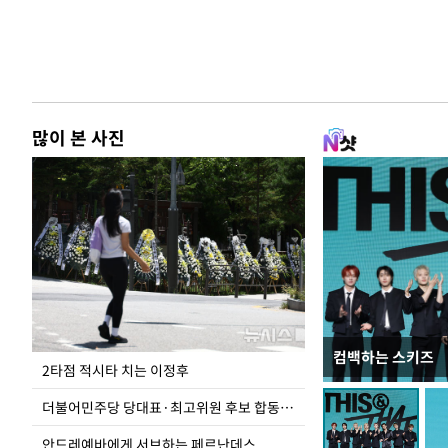
많이 본 사진
컴백하는 스키즈
사진으로 보는 
2타점 적시타 치는 이정후
더불어민주당 당대표·최고위원 후보 합동연설회
안드레예바에게 서브하는 페르난데스