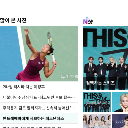
많이 본 사진
컴백하는 스키즈
이번주 국회에는 무슨 일
2타점 적시타 치는 이정후
더불어민주당 당대표·최고위원 후보 합동연설회
주택용지 검토 알려지자... 신속히 늘어선 '근조화환'
안드레예바에게 서브하는 페르난데스