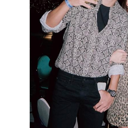
6시간 전 >
극한폭염 한풀 꺾이지만…'낮 최고 35도' 무더위, 열대야 계속[다
날씨]
7시간 전 >
축구협회 "압수수색·성접대 논란 사과…쇄신의 기회로 삼겠다"
7시간 전 >
[속보]'압수수색·성접대 논란' 축구협회 "실망과 걱정 안겨드려 죄
10시간 전 >
'최고 37도' 폭염 지속…강원동해안 최대 150㎜ 비
12시간 전 >
[속보]뉴욕증시 상승 마감…S&P 0.6% 나스닥 1.3%↑