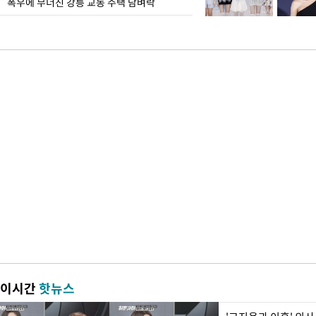
폭우에 무너진 강릉 교동 주택 담벼락
이시간
핫뉴스