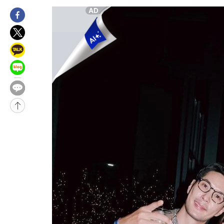
12시간 전 >
[속보]뉴욕증시 상승 마감…S&P 0.6% 나스닥 1.3%↑
-14947초 전 >
이란 "호르무즈 재개방 합의 근접…美 배상 선행돼야"
-5994초 전 >
[속보]與최고위원 제주·인천 순회경선…박선원·최민희·서미화
민수·김용 순
-5947초 전 >
[속보]김민석, 與 전대 당원투표 누적 득표율 45.42%로 1위… 
래 44.56%
-5229초 전 >
[속보]與 대표 경선 제주·인천 당원투표…金 47.75%·鄭 42.0
宋 10.17%
-4763초 전 >
이강인 "아틀레티코 이적 기뻐…등번호 7번 의미보단 팀 위해 뛸
-4698초 전 >
[속보]與 당대표 경선, 제주·인천 권리당원 투표 김민석 승리
25분 전 >
낮 최고 35도 '무더위'…동해안 시간당 30㎜ '강한 비'[내일날씨]
37분 전 >
[속보]이강인 "감독님이 원하는 마음 느꼈고, 많은 트로피 원해 아
코 이적"
41분 전 >
수도권 40도 육박 '펄펄'…동해안 일부 지역엔 호의주의보
58분 전 >
온열질환 사망자 3명 늘어…누적 환자 3000명 돌파
2시간 전 >
강릉에 시간당 81.4㎜ 물폭탄…도로 잠기고 담벼락 붕괴
3시간 전 >
백운산서 80년근 천종산삼 9뿌리 발견…감정가 1.3억원
4시간 전 >
선재도서 해루질 나섰다 실종 60대, 닷새 만에 숨진 채 발견
5시간 전 >
남자 농구, 나고야 아시안게임서 '홈팀' 일본과 한일전
5시간 전 >
여수 오동도 해상서 모터보트 전복…1명 사망·1명 실종