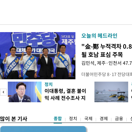
오늘의 헤드라인
"金-鄭 누적격차 0.
될 호남 표심 주목
김민석, 제주·인천서 47.
더불어민주당 8·17 전당대
보가 8일 제주·인천 지역 순
정치
다. 앞서 정청래 후보 우세
이대통령, 결혼 불이
·울산·경남 경선에서 1승 1
익 사례 전수조사 지
제주·인천 경선에서 이기며 '
시
만 두 후보 간 누적 득표율 차
많이 본 기사
종합
정치
국제
경제
금융