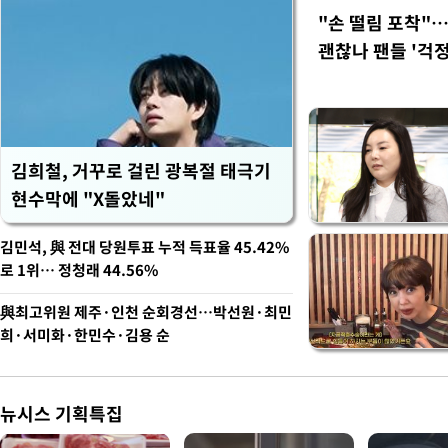
"손 떨림 포착"
괜찮나 팬들 '걱정
김희철, 거꾸로 걸린 광복절 태극기
현수막에 "X돌았네"
김민석, 與 전대 당원투표 누적 득표율 45.42%
로 1위… 정청래 44.56%
與최고위원 제주·인천 순회경선…박선원·최민
희·서미화·한민수·김용 순
뉴시스 기획특집