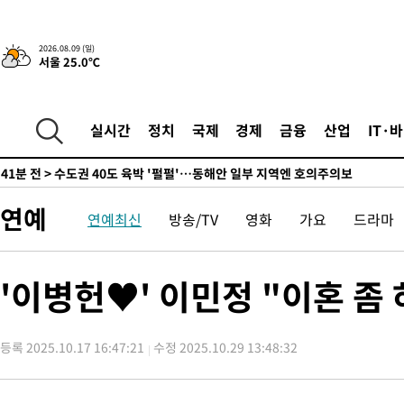
래 44.56%
-5209초 전 >
[속보]與 대표 경선 제주·인천 당원투표…金 47.75%·鄭 42.0
宋 10.17%
-4743초 전 >
이강인 "아틀레티코 이적 기뻐…등번호 7번 의미보단 팀 위해 뛸
2026.08.09 (일)
서울 25.0℃
-4678초 전 >
[속보]與 당대표 경선, 제주·인천 권리당원 투표 김민석 승리
25분 전 >
낮 최고 35도 '무더위'…동해안 시간당 30㎜ '강한 비'[내일날씨]
37분 전 >
[속보]이강인 "감독님이 원하는 마음 느꼈고, 많은 트로피 원해 아
실시간
정치
국제
경제
금융
산업
IT·
코 이적"
41분 전 >
수도권 40도 육박 '펄펄'…동해안 일부 지역엔 호의주의보
58분 전 >
온열질환 사망자 3명 늘어…누적 환자 3000명 돌파
2시간 전 >
강릉에 시간당 81.4㎜ 물폭탄…도로 잠기고 담벼락 붕괴
연예
연예최신
방송/TV
영화
가요
드라마
3시간 전 >
백운산서 80년근 천종산삼 9뿌리 발견…감정가 1.3억원
4시간 전 >
선재도서 해루질 나섰다 실종 60대, 닷새 만에 숨진 채 발견
5시간 전 >
남자 농구, 나고야 아시안게임서 '홈팀' 일본과 한일전
'이병헌♥' 이민정 "이혼 좀
5시간 전 >
여수 오동도 해상서 모터보트 전복…1명 사망·1명 실종
6시간 전 >
극한폭염 한풀 꺾이지만…'낮 최고 35도' 무더위, 열대야 계속[다
날씨]
등록 2025.10.17 16:47:21
수정 2025.10.29 13:48:32
7시간 전 >
축구협회 "압수수색·성접대 논란 사과…쇄신의 기회로 삼겠다"
7시간 전 >
[속보]'압수수색·성접대 논란' 축구협회 "실망과 걱정 안겨드려 죄
10시간 전 >
'최고 37도' 폭염 지속…강원동해안 최대 150㎜ 비