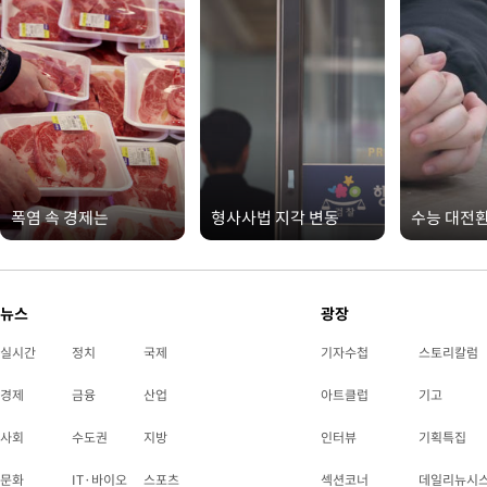
폭염 속 경제는
형사사법 지각 변동
수능 대전
뉴스
광장
실시간
정치
국제
기자수첩
스토리칼럼
경제
금융
산업
아트클럽
기고
사회
수도권
지방
인터뷰
기획특집
문화
IT·바이오
스포츠
섹션코너
데일리뉴시