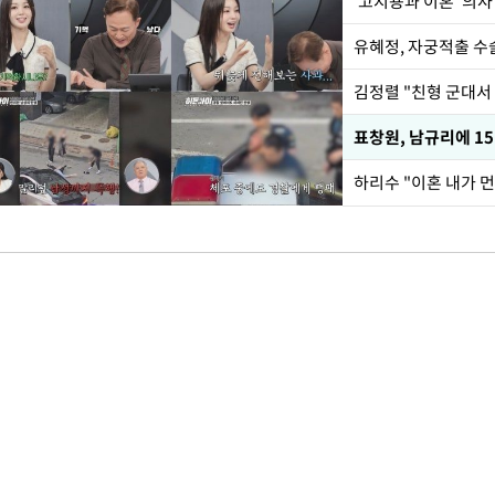
'고지용과 이혼' 의사
유혜정, 자궁적출 수
김정렬 "친형 군대서
하리수 "이혼 내가 