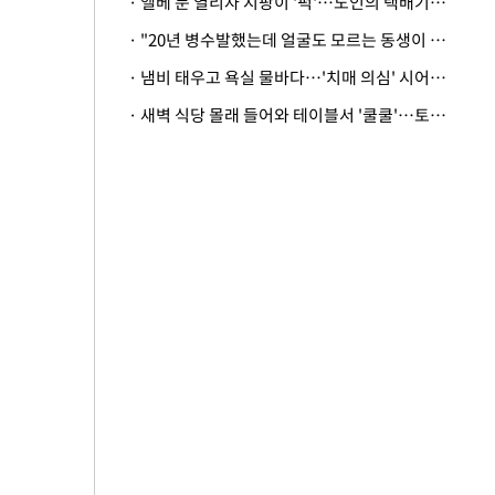
· 엘베 문 열리자 지팡이 '퍽'…노인의 택배기사 폭행 이유
· "20년 병수발했는데 얼굴도 모르는 동생이 유산 절반을"…배다른 형제 상속권 있을까
· 냄비 태우고 욕실 물바다…'치매 의심' 시어머니 검사 권유했다가 '날벼락'
· 새벽 식당 몰래 들어와 테이블서 '쿨쿨'…토사물 남기고 사라진 남성