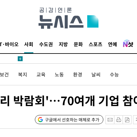
IT·바이오
사회
수도권
지방
문화
스포츠
연예
/보건
복지
교육
노동
환경
날씨
수능
리 박람회'…70여개 기업 참
구글에서 선호하는 매체로 추가