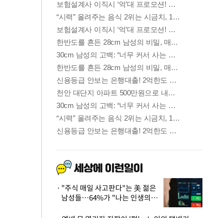
"주식 매일 사고판다"는 美 젊은
남성들…64%가 "나는 인생의
패배자“