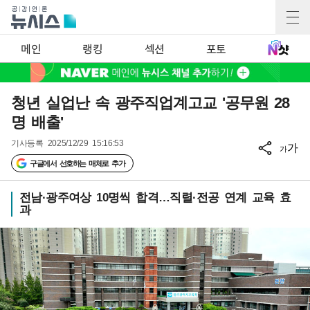
메인
랭킹
섹션
포토
청년 실업난 속 광주직업계고교 '공무원 28
명 배출'
기사등록
2025/12/29 15:16:53
가
가
구글에서 선호하는 매체로 추가
전남·광주여상 10명씩 합격…직렬·전공 연계 교육 효
과