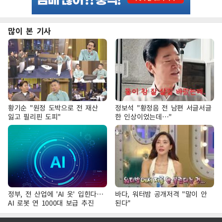
많이 본 기사
황기순 "원정 도박으로 전 재산
정보석 "황정음 전 남편 서글서글
잃고 필리핀 도피"
한 인상이었는데…"
정부, 전 산업에 'AI 옷' 입힌다…
바다, 워터밤 공개저격 "말이 안
AI 로봇 연 1000대 보급 추진
된다"